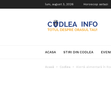
luni, august 3, 2026
Horoscop astazi
Codlea
Info
ACASA
STIRI DIN CODLEA
EVEN
Acasă
Codlea
Alertă alimentară în Rom