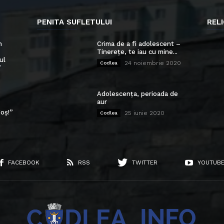
PENITA SUFLETULUI
RELI
n
Crima de a fi adolescent –
Tinerețe, te iau cu mine...
ul
24 noiembrie 2020
Codlea
”
Adolescența, perioada de
aur
oș!”
25 iunie 2020
Codlea
FACEBOOK
RSS
TWITTER
YOUTUB