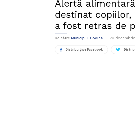
Alertă alimentar
destinat copiilor,
a fost retras de p
De către
Municipiul Codlea
20 decembrie
Distribuiți pe Facebook
Distrib