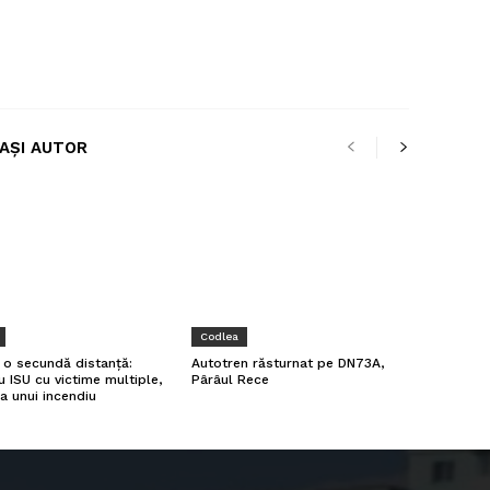
LAȘI AUTOR
Codlea
a o secundă distanță:
Autotren răsturnat pe DN73A,
u ISU cu victime multiple,
Pârâul Rece
a unui incendiu