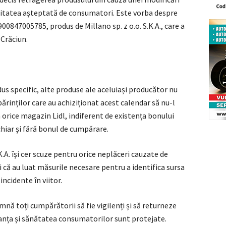
alitatea așteptată de consumatori. Este vorba despre
00847005785, produs de Millano sp. z o.o. S.K.A., care a
 Crăciun.
us specific, alte produse ale aceluiași producător nu
ărinților care au achiziționat acest calendar să nu-l
 orice magazin Lidl, indiferent de existența bonului
i chiar și fără bonul de cumpărare.
.K.A. își cer scuze pentru orice neplăceri cauzate de
i că au luat măsurile necesare pentru a identifica sursa
ncidente în viitor.
mnă toți cumpărătorii să fie vigilenți și să returneze
ranța și sănătatea consumatorilor sunt protejate.