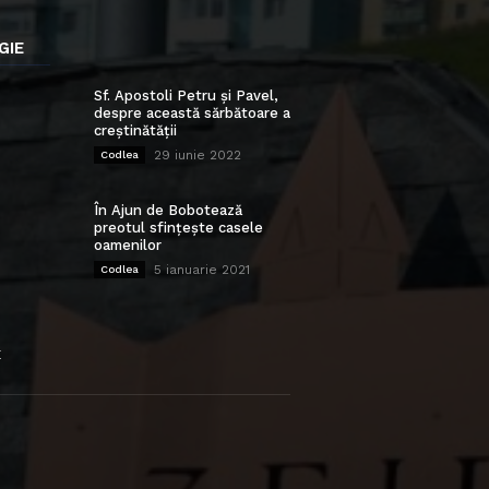
GIE
Sf. Apostoli Petru și Pavel,
despre această sărbătoare a
creștinătății
29 iunie 2022
Codlea
În Ajun de Bobotează
preotul sfințește casele
oamenilor
5 ianuarie 2021
Codlea
E