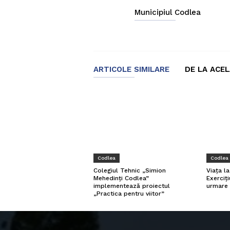
Municipiul Codlea
ARTICOLE SIMILARE
DE LA ACE
Codlea
Codlea
Viața l
Colegiul Tehnic „Simion
Exerciți
Mehedinți Codlea”
urmare 
implementează proiectul
„Practica pentru viitor”