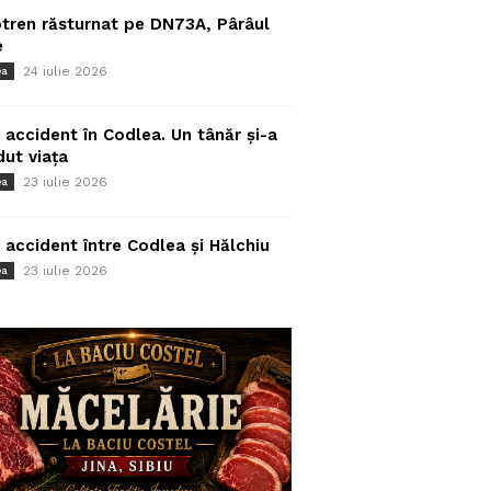
tren răsturnat pe DN73A, Pârâul
e
24 iulie 2026
ea
 accident în Codlea. Un tânăr și-a
dut viața
23 iulie 2026
ea
 accident între Codlea și Hălchiu
23 iulie 2026
ea