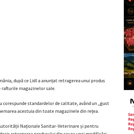
mânia, după ce Lidl a anunțat retragerea unui produs
e rafturile magazinelor sale.
nu corespunde standardelor de calitate, având un „gust
chemarea acestuia din toate magazinele din rețea.
Autorității Naționale Sanitar-Veterinare și pentru
decis retragerea produsului din cauza unei modificări