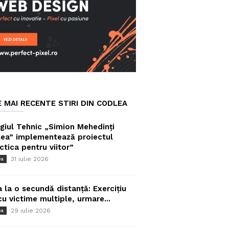
E MAI RECENTE STIRI DIN CODLEA
giul Tehnic „Simion Mehedinți
ea” implementează proiectul
ctica pentru viitor”
31 iulie 2026
ea
a la o secundă distanță: Exercițiu
cu victime multiple, urmare...
29 iulie 2026
ea