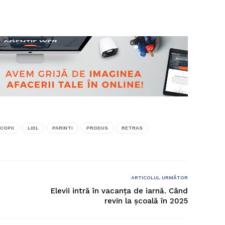
COPII
LIDL
PARINTI
PRODUS
RETRAS
ARTICOLUL URMĂTOR
Elevii intră în vacanţa de iarnă. Când
revin la școală în 2025