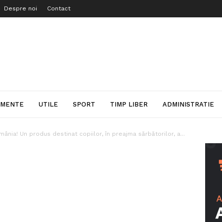
Despre noi
Contact
IMENTE
UTILE
SPORT
TIMP LIBER
ADMINISTRATIE
ânia! Un produs destinat copiilor, în preajma sărbătorilor, a...