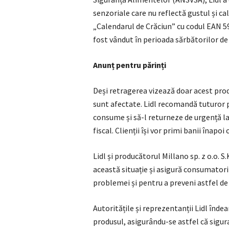
senzoriale care nu reflectă gustul și c
„Calendarul de Crăciun” cu codul EAN 59
fost vândut în perioada sărbătorilor de
Anunț pentru părinți
Deși retragerea vizează doar acest prod
sunt afectate. Lidl recomandă tuturor p
consume și să-l returneze de urgență la
fiscal. Clienții își vor primi banii înapo
Lidl și producătorul Millano sp. z o.o. S
această situație și asigură consumatori
problemei și pentru a preveni astfel de i
Autoritățile și reprezentanții Lidl îndea
produsul, asigurându-se astfel că sigu