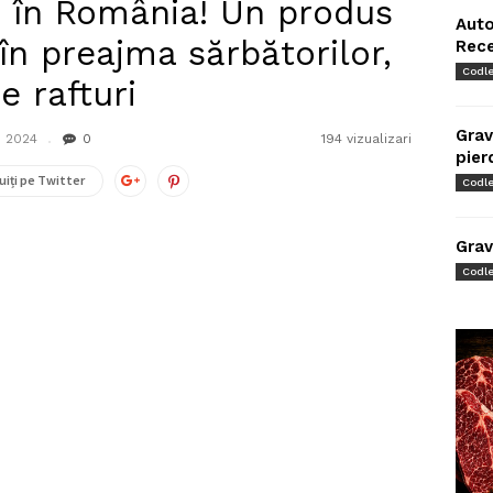
ă în România! Un produs
Auto
 în preajma sărbătorilor,
Rec
Codl
e rafturi
Grav
 2024
0
194 vizualizari
pier
uiți pe Twitter
Codl
Grav
Codl