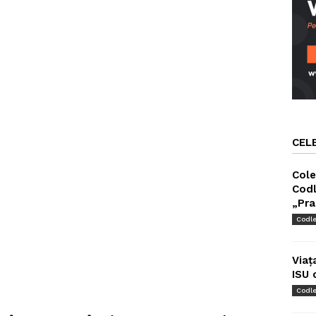
CEL
Cole
Codl
„Pra
Codl
Viaț
ISU 
Codl