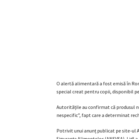
O alertă alimentară a fost emisă în Ro
special creat pentru copii, disponibil p
Autoritățile au confirmat că produsul 
nespecific”, fapt care a determinat re
Potrivit unui anunț publicat pe site-ul 
Siguranța Alimentelor (ANSVSA), Lidl a 