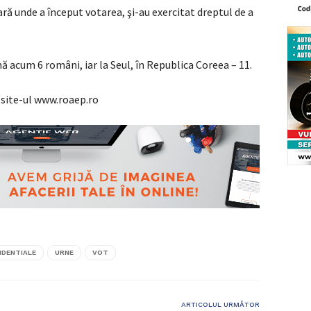
ră unde a început votarea, şi-au exercitat dreptul de a
nă acum 6 români, iar la Seul, în Republica Coreea – 11.
 site-ul www.roaep.ro
IDENTIALE
URNE
VOT
ARTICOLUL URMĂTOR