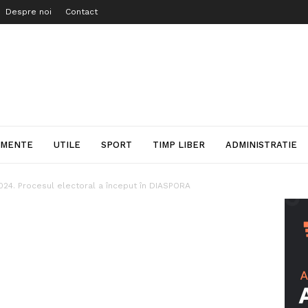
Despre noi
Contact
IMENTE
UTILE
SPORT
TIMP LIBER
ADMINISTRATIE
2024. Procesul electoral a început în DIASPORA