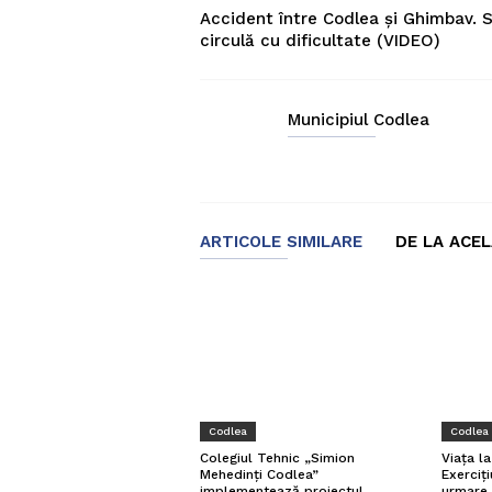
Accident între Codlea și Ghimbav. 
circulă cu dificultate (VIDEO)
Municipiul Codlea
ARTICOLE SIMILARE
DE LA ACE
Codlea
Codlea
Viața l
Colegiul Tehnic „Simion
Exerciți
Mehedinți Codlea”
urmare 
implementează proiectul