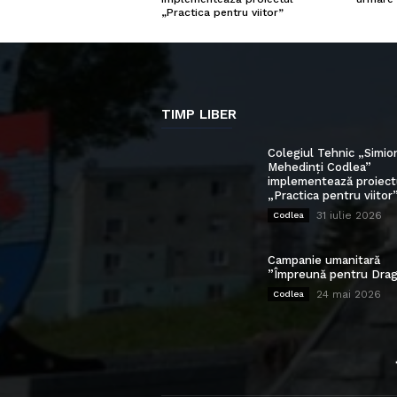
„Practica pentru viitor”
TIMP LIBER
Colegiul Tehnic „Simio
Mehedinți Codlea”
implementează proiect
„Practica pentru viitor
31 iulie 2026
Codlea
Campanie umanitară
”Împreună pentru Drag
24 mai 2026
Codlea