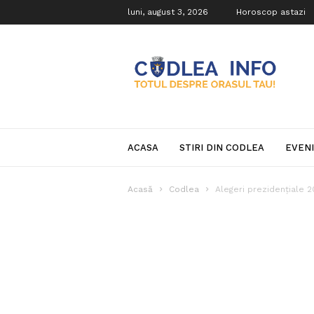
luni, august 3, 2026
Horoscop astazi
Codlea
Info
ACASA
STIRI DIN CODLEA
EVEN
Acasă
Codlea
Alegeri prezidențiale 