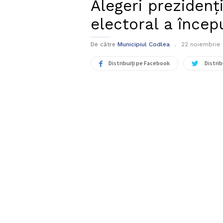
Alegeri prezidenț
electoral a înce
De către
Municipiul Codlea
22 noiembrie
Distribuiți pe Facebook
Distrib