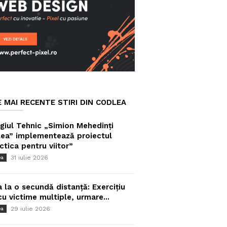
E MAI RECENTE STIRI DIN CODLEA
giul Tehnic „Simion Mehedinți
ea” implementează proiectul
ctica pentru viitor”
31 iulie 2026
ea
a la o secundă distanță: Exercițiu
cu victime multiple, urmare...
29 iulie 2026
ea