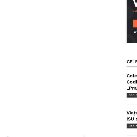
CEL
Cole
Codl
„Pra
Codl
Viaț
ISU 
Codl