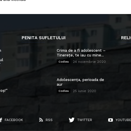
PENITA SUFLETULUI
RELI
n
Crima de a fi adolescent –
Tinerețe, te iau cu mine...
ul
24 noiembrie 2020
Codlea
”
Adolescența, perioada de
aur
oș!”
25 iunie 2020
Codlea
FACEBOOK
RSS
TWITTER
YOUTUB