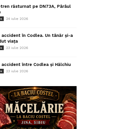
tren răsturnat pe DN73A, Pârâul
e
24 iulie 2026
ea
 accident în Codlea. Un tânăr și-a
dut viața
23 iulie 2026
ea
 accident între Codlea și Hălchiu
23 iulie 2026
ea