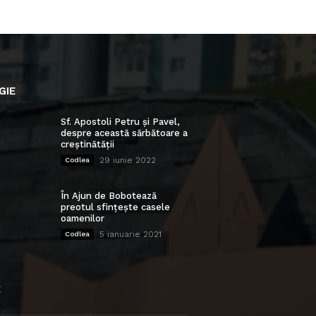
GIE
Sf. Apostoli Petru și Pavel,
despre această sărbătoare a
creștinătății
29 iunie 2022
Codlea
În Ajun de Bobotează
preotul sfințește casele
oamenilor
5 ianuarie 2021
Codlea
E