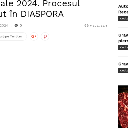
iale 2024. Procesul
Auto
put în DIASPORA
Rec
Codl
 2024
0
68 vizualizari
Grav
uiți pe Twitter
pier
Codl
Grav
Codl