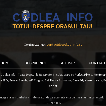
Contactați-ne:
contact@codlea-info.ro
HOME
DESPRE NOI
SITEMAP
CONTACT
 Codlea Info - Toate Drepturile Rezervate. In colaborare cu
Perfect Pixel
&
Mentenan
re SEO
,
Brasov Events
,
WP Plugins
,
Sali Nunta Romania
,
Casa Edy - Viseu de sus
,
E
de pat
tegrala sau partiala a materialelor de pe acest site este permisa numai cu acordul
PREZENTI IN