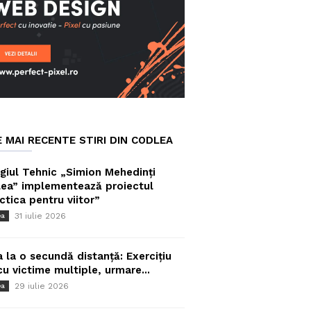
E MAI RECENTE STIRI DIN CODLEA
giul Tehnic „Simion Mehedinți
ea” implementează proiectul
ctica pentru viitor”
31 iulie 2026
ea
a la o secundă distanță: Exercițiu
cu victime multiple, urmare...
29 iulie 2026
ea