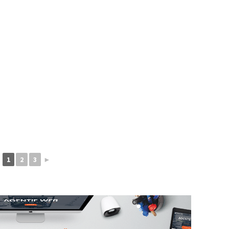
1
2
3
►