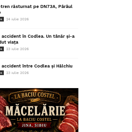
tren răsturnat pe DN73A, Pârâul
e
24 iulie 2026
ea
 accident în Codlea. Un tânăr și-a
dut viața
23 iulie 2026
ea
 accident între Codlea și Hălchiu
23 iulie 2026
ea