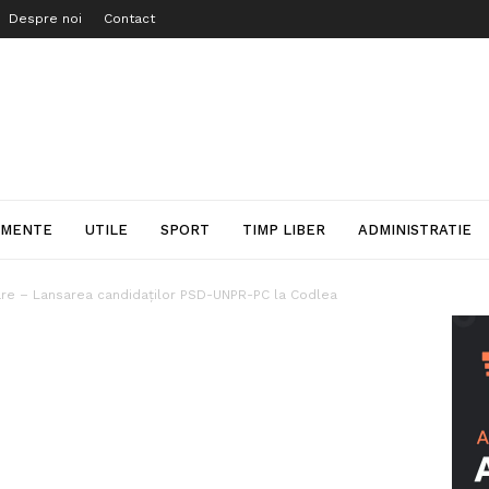
Despre noi
Contact
IMENTE
UTILE
SPORT
TIMP LIBER
ADMINISTRATIE
are – Lansarea candidaților PSD-UNPR-PC la Codlea