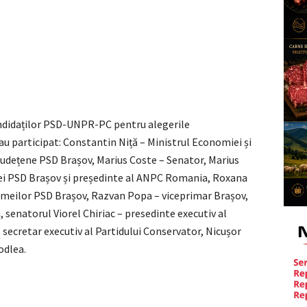
candidaților PSD-UNPR-PC pentru alegerile
 participat: Constantin Niță – Ministrul Economiei și
i județene PSD Brașov, Marius Coste – Senator, Marius
iei PSD Brașov și președinte al ANPC Romania, Roxana
emeilor PSD Brașov, Razvan Popa – viceprimar Brașov,
senatorul Viorel Chiriac – presedinte executiv al
 secretar executiv al Partidului Conservator, Nicușor
odlea.