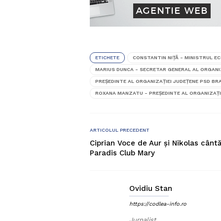
ETICHETE
CONSTANTIN NIȚĂ - MINISTRUL EC
MARIUS DUNCA - SECRETAR GENERAL AL ORGANIZ
PREȘEDINTE AL ORGANIZAȚIEI JUDEȚENE PSD BR
ROXANA MANZATU - PREȘEDINTE AL ORGANIZAȚI
ARTICOLUL PRECEDENT
Ciprian Voce de Aur și Nikolas cântă
Paradis Club Mary
Ovidiu Stan
https://codlea-info.ro
Jurnalist