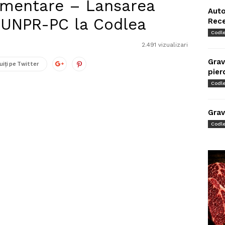
amentare – Lansarea
Auto
-UNPR-PC la Codlea
Rec
Codl
2.491 vizualizari
Grav
uiți pe Twitter
pier
Codl
Grav
Codl