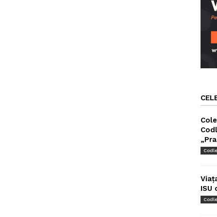
CEL
Cole
Codl
„Pra
Codl
Viaț
ISU 
Codl