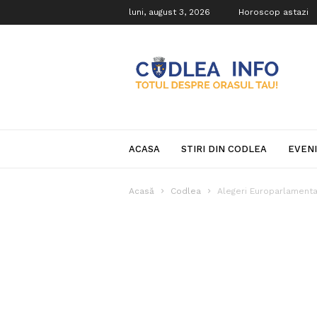
luni, august 3, 2026
Horoscop astazi
Codlea
Info
ACASA
STIRI DIN CODLEA
EVEN
Acasă
Codlea
Alegeri Europarlament