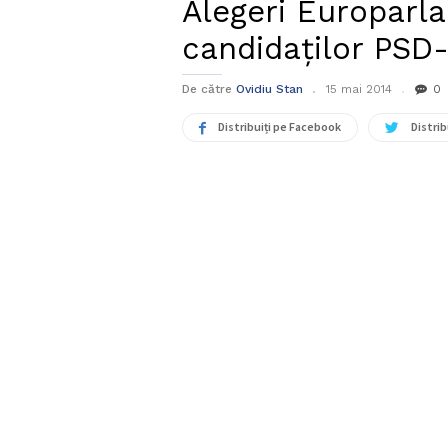
Alegeri Europarl
candidaților PSD
De către
Ovidiu Stan
15 mai 2014
0
Distribuiți pe Facebook
Distrib