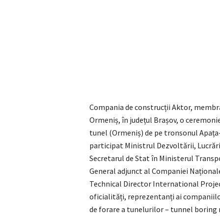
Compania de construcții Aktor, membră 
Ormeniș, în județul Brașov, o ceremonie 
tunel (Ormeniș) de pe tronsonul Apața-C
participat Ministrul Dezvoltării, Lucrăr
Secretarul de Stat în Ministerul Transpo
General adjunct al Companiei Naționale
Technical Director International Projec
oficialități, reprezentanți ai companiil
de forare a tunelurilor – tunnel bori