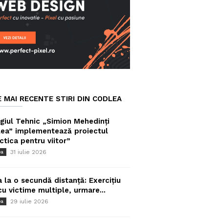
E MAI RECENTE STIRI DIN CODLEA
giul Tehnic „Simion Mehedinți
ea” implementează proiectul
ctica pentru viitor”
31 iulie 2026
ea
a la o secundă distanță: Exercițiu
cu victime multiple, urmare...
29 iulie 2026
ea