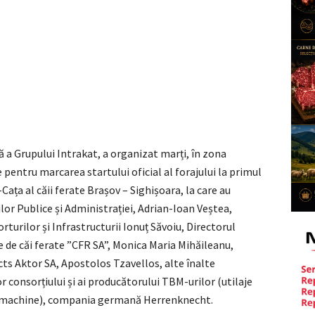
a Grupului Intrakat, a organizat marți, în zona
pentru marcarea startului oficial al forajului la primul
ața al căii ferate Brașov – Sighișoara, la care au
ilor Publice și Administrației, Adrian-Ioan Veștea,
rturilor și Infrastructurii Ionuț Săvoiu, Directorul
 de căi ferate ”CFR SA”, Monica Maria Mihăileanu,
ts Aktor SA, Apostolos Tzavellos, alte înalte
or consorțiului și ai producătorului TBM-urilor (utilaje
ng machine), compania germană Herrenknecht.