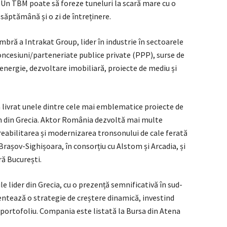
Un TBM poate să foreze tuneluri la scară mare cu o
 săptămână și o zi de întreținere.
ă a Intrakat Group, lider în industrie în sectoarele
concesiuni/parteneriate publice private (PPP), surse de
energie, dezvoltare imobiliară, proiecte de mediu și
a livrat unele dintre cele mai emblematice proiecte de
ism din Grecia. Aktor România dezvoltă mai multe
reabilitarea și modernizarea tronsonului de cale ferată
 Brașov-Sighișoara, în consorțiu cu Alstom și Arcadia, și
ră București.
e lider din Grecia, cu o prezență semnificativă în sud-
ntează o strategie de creștere dinamică, investind
n portofoliu. Compania este listată la Bursa din Atena