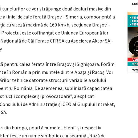
tunelurilor ce vor străpunge două dealuri masive din
re a liniei de cale ferată Brașov – Simeria, componentă a
ația cu viteză maximă de 160 km/h, secțiunea Brașov –
. Proiectul este cofinanțat de Uniunea Europeană iar
ațională de Căi Ferate CFR SA cu Asocierea Aktor SA –
y.
ă pentru calea ferată între Brașov și Sighișoara. Forăm
ente în România prin muntele dintre Apața și Racoș. Vor
ărilor tehnice datorate structurii variabile a solului
ă pentru România. De asemenea, subliniază capacitatea
trucții complexe și provocatoare”, a explicat
onsiliului de Administrație și CEO al Grupului Intrakat,
 SA.
i din Europa, poartă numele „Eleni” și respectiv
re. Eleni este un nume simbolic ce înseamnă „Rază de