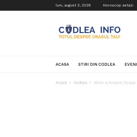
luni, august 3, 2026
Horoscop astazi
Codlea
Info
ACASA
STIRI DIN CODLEA
EVEN
Acasă
Codlea
Aktor a început forajul