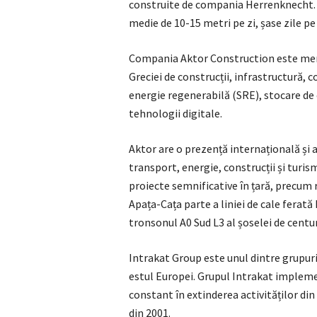
construite de compania Herrenknecht. 
medie de 10-15 metri pe zi, șase zile pe
Compania Aktor Construction este membr
Greciei de construcții, infrastructură, 
energie regenerabilă (SRE), stocare de 
tehnologii digitale.
Aktor are o prezență internațională și 
transport, energie, construcții și tur
proiecte semnificative în țară, precum 
Apața-Cața parte a liniei de cale ferată
tronsonul A0 Sud L3 al șoselei de centu
Intrakat Group este unul dintre grupuril
estul Europei. Grupul Intrakat impleme
constant în extinderea activităților di
din 2001.