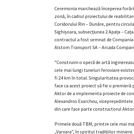
Ceremonia marchează începerea forării 
zonă, în cadrul proiectului de reabilita
Coridorului Rin – Dunăre, pentru circul
Sighișoara, subsecțiunea 2 Apața – Cața
contractul a fost semnat de Compania N
Alstom Transport SA – Arcada Compan
”Construim o operă de artă inginereasc
cele mai lungi tuneluri feroviare exist
fi 24 km în total. Singularitatea provoc
face ca acest proiect să fie o premier
Aktor de a implementa proiecte de cons
Alexandros Exarchou, vicepreședintele C
din care face parte constructorul Aktor
Primele două TBM, printre cele mai mar
„Varvara”, în spiritul tradițiilor minie