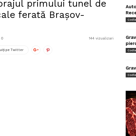
orajul primului tunel de
Auto
ale ferată Brașov-
Rec
Codl
Grav
0
144 vizualizari
pier
uiți pe Twitter
Codl
Grav
Codl