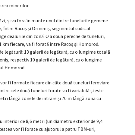
area minerilor.
ăzi, și va fora în munte unul dintre tunelurile gemene
, între Racoș și Ormeniș, segmentul sudic al
nge dealurile din zonă. O a doua pereche de tuneluri,
km fiecare, va fi forată între Racoș și Homorod.
 de legătură: 13 galerii de legătură, cu o lungime totală
niș, respectiv 10 galerii de legătură, cu o lungime
elul Homorod.
 fi formate fiecare din câte două tuneluri feroviare
intre cele două tuneluri forate va fi variabilă și este
metri lângă zonele de intrare și 70 m lângă zona cu
u interior de 8,6 metri (un diametru exterior de 9,4
cestea vor fi forate cu ajutorul a patru TBM-uri,