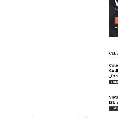
CEL
Cole
Codl
„Pra
Codl
Viaț
ISU 
Codl