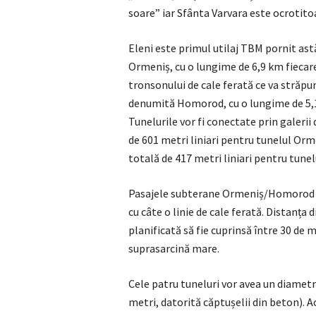
soare” iar Sfânta Varvara este ocrotito
​Eleni este primul utilaj TBM pornit ast
Ormeniș, cu o lungime de 6,9 km fiecare
tronsonului de cale ferată ce va străpu
denumită Homorod, cu o lungime de 5,1 
Tunelurile vor fi conectate prin galerii
de 601 metri liniari pentru tunelul Orme
totală de 417 metri liniari pentru tun
Pasajele subterane Ormeniș/Homorod vor
cu câte o linie de cale ferată. Distanța d
planificată să fie cuprinsă între 30 de 
suprasarcină mare.
Cele patru tuneluri vor avea un diametr
metri, datorită căptușelii din beton). A