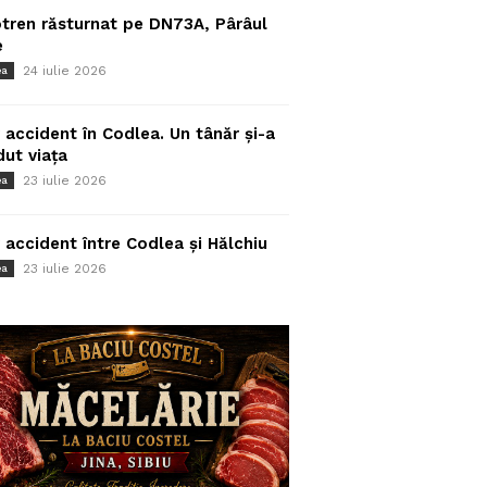
tren răsturnat pe DN73A, Pârâul
e
24 iulie 2026
ea
 accident în Codlea. Un tânăr și-a
dut viața
23 iulie 2026
ea
 accident între Codlea și Hălchiu
23 iulie 2026
ea