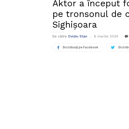
Aktor a început f
pe tronsonul de c
Sighișoara
De către
Ovidiu Stan
6 martie 2024
Distribuiți pe Facebook
Distrib