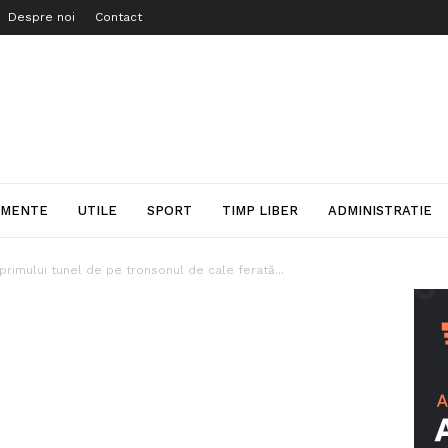
Despre noi
Contact
IMENTE
UTILE
SPORT
TIMP LIBER
ADMINISTRATIE
 primului tunel de pe tronsonul de cale ferată...