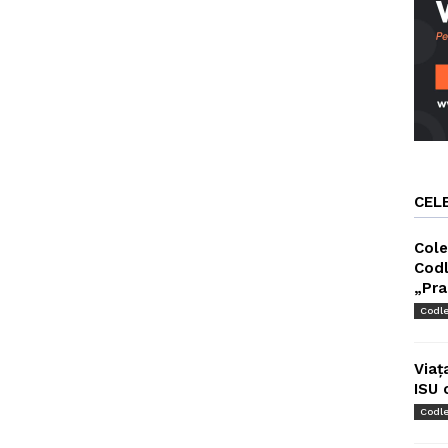
CEL
Cole
Codl
„Pra
Codl
Viaț
ISU 
Codl