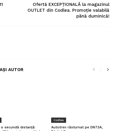
11
Ofertă EXCEPȚIONALĂ la magazinul
OUTLET din Codlea. Promoție valabilă
până duminică!
LAȘI AUTOR
Codlea
a o secundă distanță:
Autotren răsturnat pe DN73A,