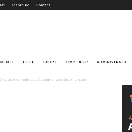
azi
Despre noi
Contact
IMENTE
UTILE
SPORT
TIMP LIBER
ADMINISTRATIE
Creștere semnificativă a sumei acordate familiei