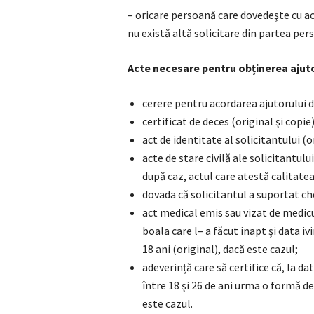
– oricare persoană care dovedeşte cu ac
nu există altă solicitare din partea pe
Acte necesare pentru obținerea ajuto
cerere pentru acordarea ajutorului d
certificat de deces (original şi copie)
act de identitate al solicitantului (or
acte de stare civilă ale solicitantulu
după caz, actul care atestă calitatea
dovada că solicitantul a suportat che
act medical emis sau vizat de medicul
boala care l– a făcut inapt şi data ivi
18 ani (original), dacă este cazul;
adeverință care să certifice că, la d
între 18 şi 26 de ani urma o formă de
este cazul.