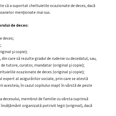
te că a suportat cheltuielile ocazionate de deces, dacă
rsoanelor menţionate mai sus.
rului de deces:
e deces;
;
iginal şi copie);
i, din care să rezulte gradul de rudenie cu decedatul, sau,
 de tutore, curator, mandatar (original şi copie);
ltuielile ocazionate de deces (original şi copie);
 expert al asigurărilor sociale, prin care se atestă
rii acesteia, în cazul copilului inapt în vârstă de peste
ata decesului, membrul de familie cu vârsta cuprinsă
 învățământ organizată potrivit legii (original), dacă