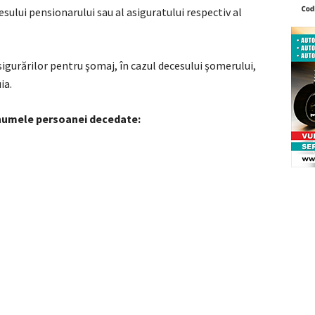
cesului pensionarului sau al asiguratului respectiv al
sigurărilor pentru şomaj, în cazul decesului şomerului,
ia.
n numele persoanei decedate: