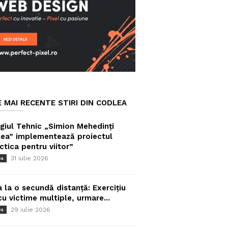
E MAI RECENTE STIRI DIN CODLEA
giul Tehnic „Simion Mehedinți
ea” implementează proiectul
ctica pentru viitor”
31 iulie 2026
ea
a la o secundă distanță: Exercițiu
cu victime multiple, urmare...
29 iulie 2026
ea