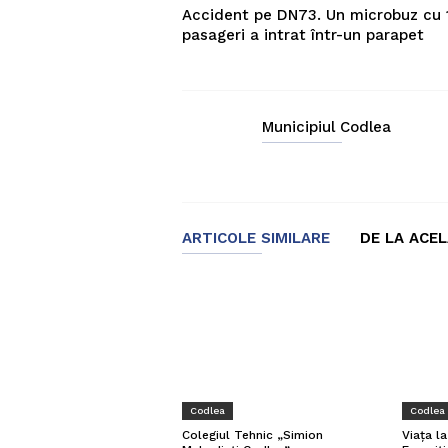
Accident pe DN73. Un microbuz cu 
pasageri a intrat într-un parapet
Municipiul Codlea
ARTICOLE SIMILARE
DE LA ACE
Codlea
Codlea
Viața l
Colegiul Tehnic „Simion