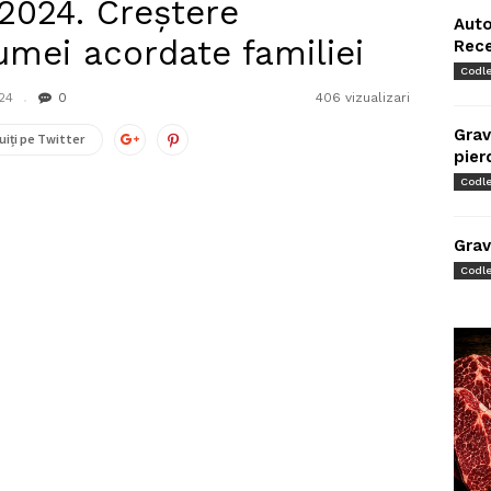
2024. Creștere
Auto
umei acordate familiei
Rec
Codl
24
0
406 vizualizari
Grav
uiți pe Twitter
pier
Codl
Grav
Codl