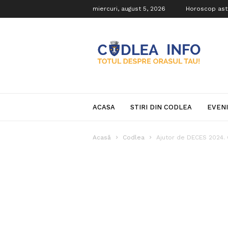
miercuri, august 5, 2026
Horoscop ast
Codlea
Info
ACASA
STIRI DIN CODLEA
EVEN
Acasă
Codlea
Ajutor de DECES 2024. 