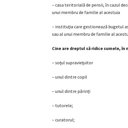
– casa teritorială de pensii, în cazul de
unui membru de familie al acestuia
– instituţia care gestionează bugetul a
sau al unui membru de familie al acestu
Cine are dreptul să ridice sumele, î
– soţul supravieţuitor
– unul dintre copil
– unul dintre părinți
– tutorele;
– curatorul;