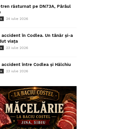
tren răsturnat pe DN73A, Pârâul
e
24 iulie 2026
ea
 accident în Codlea. Un tânăr și-a
dut viața
23 iulie 2026
ea
 accident între Codlea și Hălchiu
23 iulie 2026
ea