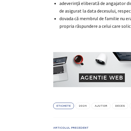
adeverință eliberată de angajator di
de asigurat la data decesului, respec
dovada că membrul de familie nu era 
propria răspundere a celui care solic
ETICHETE
2024
AJUTOR
DECES
ARTICOLUL PRECEDENT