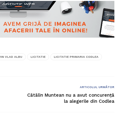
IN VLAD ALBU
LICITATIE
LICITATIE PRIMARIA CODLEA
ARTICOLUL URMĂTOR
Cătălin Muntean nu a avut concurenţă
la alegerile din Codlea