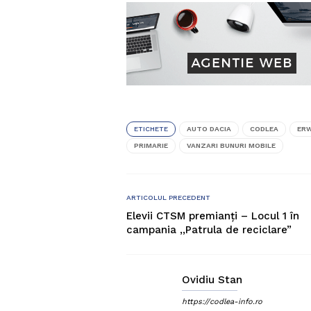
ETICHETE
AUTO DACIA
CODLEA
ERW
PRIMARIE
VANZARI BUNURI MOBILE
ARTICOLUL PRECEDENT
Elevii CTSM premianţi – Locul 1 în
campania ,,Patrula de reciclare”
Ovidiu Stan
https://codlea-info.ro