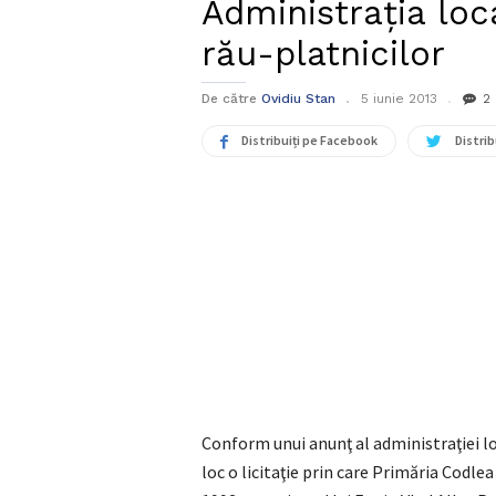
Administraţia loc
rău-platnicilor
De către
Ovidiu Stan
5 iunie 2013
2
Distribuiți pe Facebook
Distrib
Conform unui anunţ al administraţiei loc
loc o licitaţie prin care Primăria Codle