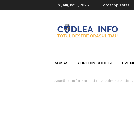
luni, august 3, 2026
Horoscop astazi
Codlea
Info
ACASA
STIRI DIN CODLEA
EVEN
Acasă
Informatii utile
Administratie