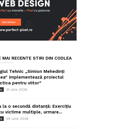
E MAI RECENTE STIRI DIN CODLEA
giul Tehnic „Simion Mehedinți
ea” implementează proiectul
ctica pentru viitor”
31 iulie 2026
ea
a la o secundă distanță: Exercițiu
cu victime multiple, urmare...
29 iulie 2026
ea