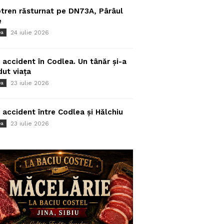
tren răsturnat pe DN73A, Pârâul
e
24 iulie 2026
ea
 accident în Codlea. Un tânăr și-a
dut viața
23 iulie 2026
ea
 accident între Codlea și Hălchiu
23 iulie 2026
ea