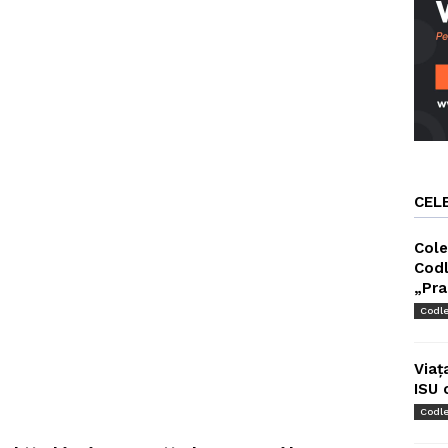
CEL
Cole
Codl
„Pra
Codl
Viaț
ISU 
Codl