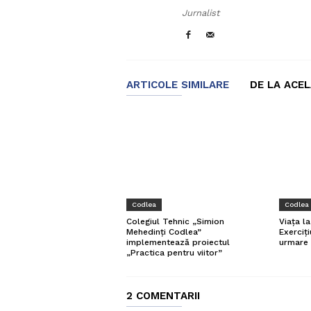
Jurnalist
ARTICOLE SIMILARE
DE LA ACE
Codlea
Codlea
Colegiul Tehnic „Simion
Viața l
Mehedinți Codlea”
Exerciți
implementează proiectul
urmare 
„Practica pentru viitor”
2 COMENTARII