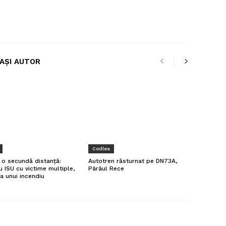
LAȘI AUTOR
Codlea
a o secundă distanță:
Autotren răsturnat pe DN73A,
u ISU cu victime multiple,
Pârâul Rece
a unui incendiu