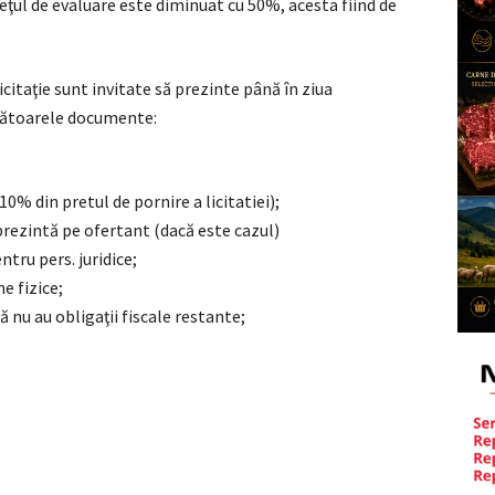
eţul de evaluare este diminuat cu 50%, acesta fiind de
icitaţie sunt invitate să prezinte până în ziua
mătoarele documente:
10% din pretul de pornire a licitatiei);
prezintă pe ofertant (dacă este cazul)
tru pers. juridice;
e fizice;
ă nu au obligaţii fiscale restante;