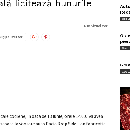
ală licitează bunurile
Auto
Rec
Codl
1.118 vizualizari
Grav
uiți pe Twitter
pier
Codl
Grav
Codl
ale codlene, în data de 18 iunie, orele 14.00, va avea
a scoate la vânzare auto Dacia Drop Side – an fabricatie