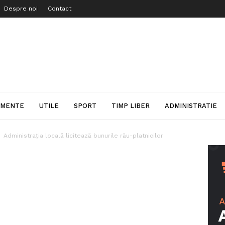
Despre noi
Contact
IMENTE
UTILE
SPORT
TIMP LIBER
ADMINISTRATIE
Administraţia locală licitează bunurile rău-platnicilor