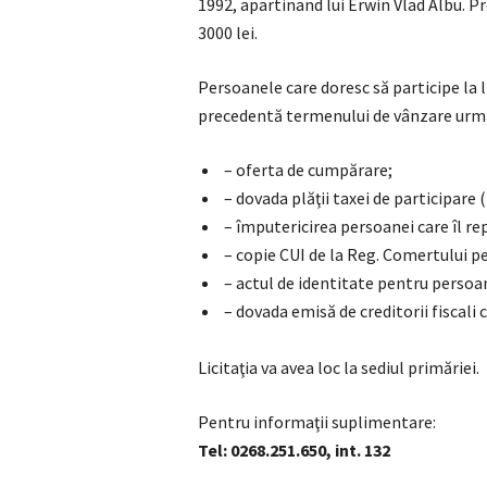
1992, apartinand lui Erwin Vlad Albu. Pr
3000 lei.
Persoanele care doresc să participe la l
precedentă termenului de vânzare ur
– oferta de cumpărare;
– dovada plăţii taxei de participare (
– împutericirea persoanei care îl re
– copie CUI de la Reg. Comertului pen
– actul de identitate pentru persoan
– dovada emisă de creditorii fiscali c
Licitaţia va avea loc la sediul primăriei.
Pentru informaţii suplimentare:
Tel: 0268.251.650, int. 132