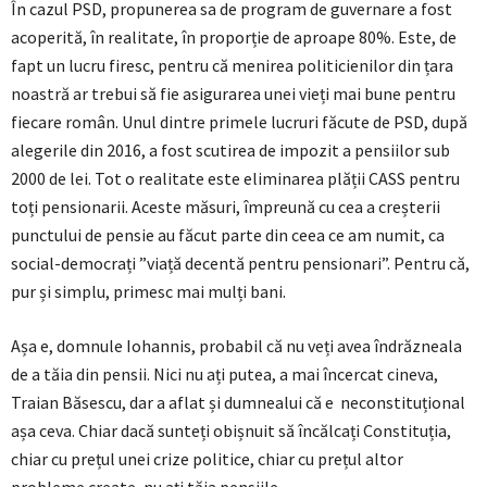
În cazul PSD, propunerea sa de program de guvernare a fost
acoperită, în realitate, în proporție de aproape 80%. Este, de
fapt un lucru firesc, pentru că menirea politicienilor din țara
noastră ar trebui să fie asigurarea unei vieți mai bune pentru
fiecare român. Unul dintre primele lucruri făcute de PSD, după
alegerile din 2016, a fost scutirea de impozit a pensiilor sub
2000 de lei. Tot o realitate este eliminarea plății CASS pentru
toți pensionarii. Aceste măsuri, împreună cu cea a creșterii
punctului de pensie au făcut parte din ceea ce am numit, ca
social-democrați ”viață decentă pentru pensionari”. Pentru că,
pur și simplu, primesc mai mulți bani.
Așa e, domnule Iohannis, probabil că nu veți avea îndrăzneala
de a tăia din pensii. Nici nu ați putea, a mai încercat cineva,
Traian Băsescu, dar a aflat și dumnealui că e neconstituțional
așa ceva. Chiar dacă sunteți obișnuit să încălcați Constituția,
chiar cu prețul unei crize politice, chiar cu prețul altor