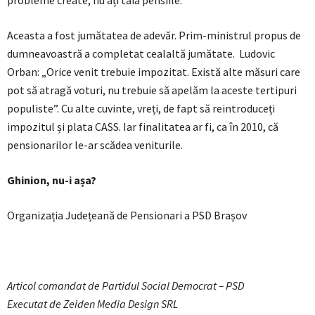
probleme create, nu ați tăia pensiile.
Aceasta a fost jumătatea de adevăr. Prim-ministrul propus de
dumneavoastră a completat cealaltă jumătate. Ludovic
Orban: „Orice venit trebuie impozitat. Există alte măsuri care
pot să atragă voturi, nu trebuie să apelăm la aceste tertipuri
populiste”. Cu alte cuvinte, vreți, de fapt să reintroduceți
impozitul și plata CASS. Iar finalitatea ar fi, ca în 2010, că
pensionarilor le-ar scădea veniturile.
Ghinion, nu-i așa?
Organizația Județeană de Pensionari a PSD Brașov
Articol comandat de Partidul Social Democrat – PSD
Executat de Zeiden Media Design SRL