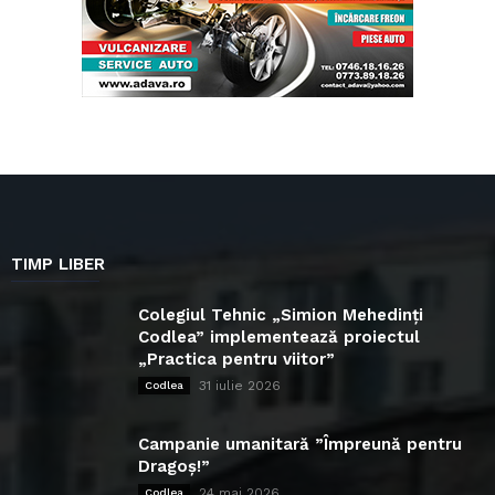
TIMP LIBER
Colegiul Tehnic „Simion Mehedinți
Codlea” implementează proiectul
„Practica pentru viitor”
31 iulie 2026
Codlea
Campanie umanitară ”Împreună pentru
Dragoș!”
24 mai 2026
Codlea