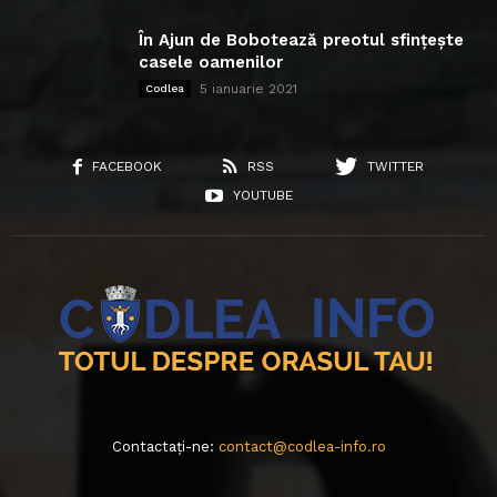
În Ajun de Bobotează preotul sfințește
casele oamenilor
5 ianuarie 2021
Codlea
FACEBOOK
RSS
TWITTER
YOUTUBE
Contactați-ne:
contact@codlea-info.ro