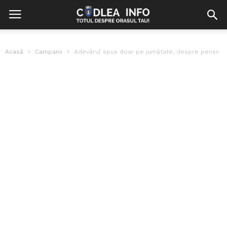
Acasă
Campanii
Adevărul spus doar pe jumătate, despre pensii