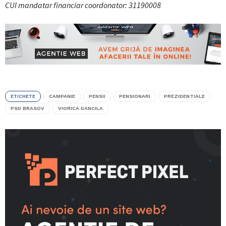
CUI mandatar financiar coordonator: 31190008
ETICHETE
CAMPANIE
PENSII
PENSIONARI
PREZIDENTIALE
PSD BRASOV
VIORICA DANCILA