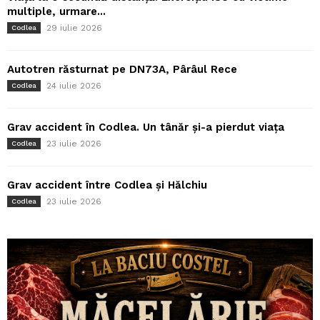
multiple, urmare...
29 iulie 2026
Codlea
Autotren răsturnat pe DN73A, Pârâul Rece
24 iulie 2026
Codlea
Grav accident în Codlea. Un tânăr și-a pierdut viața
23 iulie 2026
Codlea
Grav accident între Codlea și Hălchiu
23 iulie 2026
Codlea