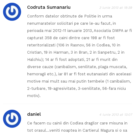
Codruta Sumanariu
3 iunie 2013 at 19:39
Conform datelor obtinute de Politie in urma
nenumaratelor solicitari pe care le-au facut, in
perioada mai 2012-11 ianuarie 2013, Asociatia DMPA ar fi
capturat 358 de caini dintre care 198 ar fi fost
reteritorializati (106 in Rasnov, 56 in Codlea, 10 in
Cristian, 19 in Harman, 3 in Bran, 2 in Sanpetru, 2 in
Halchiu); 14 ar fi fost adoptati, 21 ar fi murit din
diverse cauze (canibalism, senilitate, plaga muscata,
hemoragii etc.), iar 81 ar fi fost eutanasiati din aceleasi
motive mai mult sau mai putin tembele (1 canibalism,
2-turbare, 19-agresivitate, 3-senilitate, 56-fara niciu
motiv).
daniel
4 iunie 2013 at 13:07
Ce facem cu cainii din Codlea dragilor care misuna in
tot orasul…veniti noaptea in Cartierul Magura si o sa