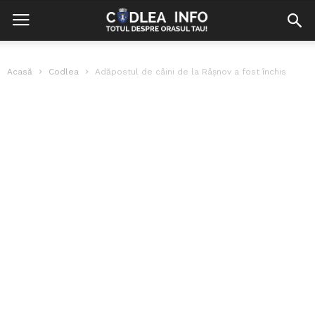
Acasă
Codlea
Adăpostul de câini de la Râşnov a fost închis