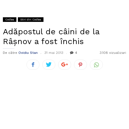
Codlea
Stiri din Codlea
Adăpostul de câini de la
Râşnov a fost închis
De către
Ovidiu Stan
31 mai 2013
4
3.108 vizualizari