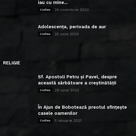
iau cu mine...
24 noiembrie 2020
Codlea
Adolescența, perioada de aur
25 iunie 2020
Codlea
RELIGIE
Sf. Apostoli Petru și Pavel, despre
această sărbătoare a creștinătății
29 iunie 2022
Codlea
În Ajun de Bobotează preotul sfințește
casele oamenilor
5 ianuarie 2021
Codlea