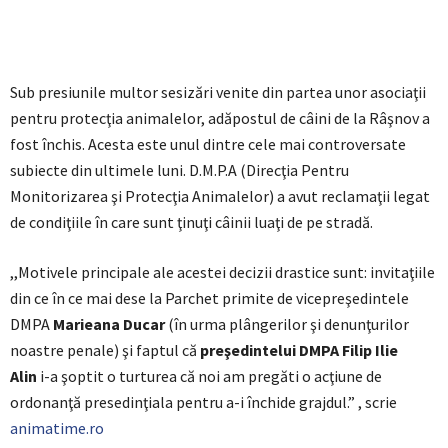
Sub presiunile multor sesizări venite din partea unor asociaţii
pentru protecţia animalelor, adăpostul de câini de la Râşnov a
fost închis. Acesta este unul dintre cele mai controversate
subiecte din ultimele luni. D.M.P.A (Direcţia Pentru
Monitorizarea şi Protecţia Animalelor) a avut reclamaţii legat
de condiţiile în care sunt ţinuţi câinii luaţi de pe stradă.
,,Motivele principale ale acestei decizii drastice sunt: invitaţiile
din ce în ce mai dese la Parchet primite de vicepreşedintele
DMPA
Marieana Ducar
(în urma plângerilor şi denunţurilor
noastre penale) şi faptul că
preşedintelui DMPA Filip Ilie
Alin
i-a şoptit o turturea că noi am pregăti o acţiune de
ordonanţă presedinţiala pentru a-i închide grajdul.” , scrie
animatime.ro