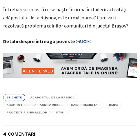
Întrebarea firească ce se naşte în urma închiderii activităţii
adăpostului de la Râşnov, este următoarea? Cum va fi
rezolvată problema câinilor comunitari din judeţul Braşov?
Detalii despre întreaga poveste
>AICI<
ETICHETE
ADAPOSTUL DE LA RASNOV
ADAPOSTUL DE LA RASNOV INCHIS
CAINI COMUNITARI
DMPA
PROTECTIA ANIMALELOR
STIRI
4 COMENTARII