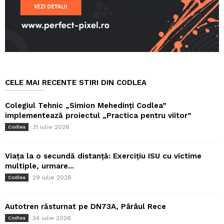
CELE MAI RECENTE STIRI DIN CODLEA
Colegiul Tehnic „Simion Mehedinți Codlea”
implementează proiectul „Practica pentru viitor”
31 iulie 2026
Codlea
Viața la o secundă distanță: Exercițiu ISU cu victime
multiple, urmare...
29 iulie 2026
Codlea
Autotren răsturnat pe DN73A, Pârâul Rece
24 iulie 2026
Codlea