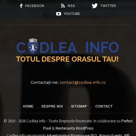
FACEBOOK
RSS
TWITTER
YOUTUBE
Contactați-ne:
contact@codlea-info.ro
HOME
DESPRE NOI
SITEMAP
CONTACT
© 2010 - 2026 Codlea Info - Toate Drepturile Rezervate. In colaborare cu
Perfect
Pixel
&
Mentenanta WordPress
Codlea Info recomanda
Advertoriale si Promovare SEO
,
Brasov Events
,
WP