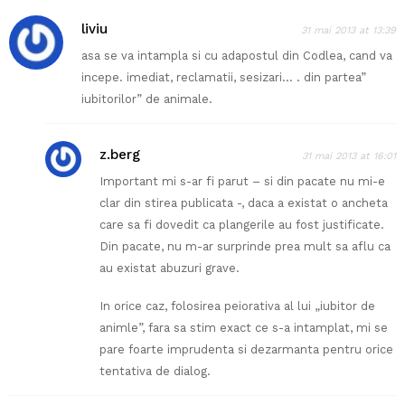
liviu
31 mai 2013 at 13:39
asa se va intampla si cu adapostul din Codlea, cand va
incepe. imediat, reclamatii, sesizari… . din partea”
iubitorilor” de animale.
z.berg
31 mai 2013 at 16:01
Important mi s-ar fi parut – si din pacate nu mi-e
clar din stirea publicata -, daca a existat o ancheta
care sa fi dovedit ca plangerile au fost justificate.
Din pacate, nu m-ar surprinde prea mult sa aflu ca
au existat abuzuri grave.
In orice caz, folosirea peiorativa al lui „iubitor de
animle”, fara sa stim exact ce s-a intamplat, mi se
pare foarte imprudenta si dezarmanta pentru orice
tentativa de dialog.