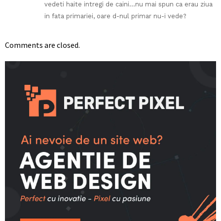
vedeti haite intregi de caini…nu mai spun ca erau ziua
in fata primariei, oare d-nul primar nu-i vede?
Comments are closed.