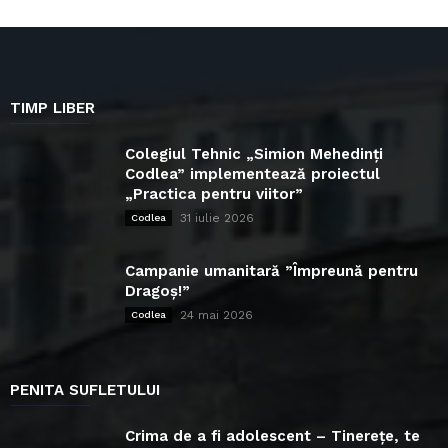
TIMP LIBER
Colegiul Tehnic „Simion Mehedinți
Codlea” implementează proiectul
„Practica pentru viitor”
31 iulie 2026
Codlea
Campanie umanitară ”Împreună pentru
Dragoș!”
24 mai 2026
Codlea
PENITA SUFLETULUI
Crima de a fi adolescent – Tinerețe, te