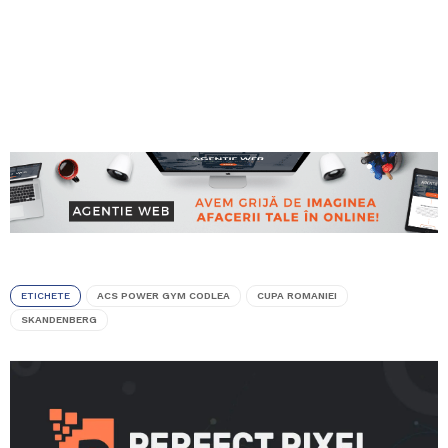
ETICHETE
ACS POWER GYM CODLEA
CUPA ROMANIEI
SKANDENBERG