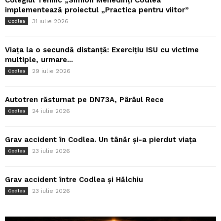
implementează proiectul „Practica pentru viitor”
31 iulie 2026
Codlea
Viața la o secundă distanță: Exercițiu ISU cu victime
multiple, urmare...
29 iulie 2026
Codlea
Autotren răsturnat pe DN73A, Pârâul Rece
24 iulie 2026
Codlea
Grav accident în Codlea. Un tânăr și-a pierdut viața
23 iulie 2026
Codlea
Grav accident între Codlea și Hălchiu
23 iulie 2026
Codlea