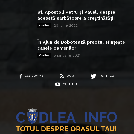
Sf. Apostoli Petru și Pavel, despre
această sărbătoare a creștinătății
29 iunie 2022
Codlea
În Ajun de Bobotează preotul sfințește
casele oamenilor
5 ianuarie 2021
Codlea
FACEBOOK
RSS
TWITTER
YOUTUBE