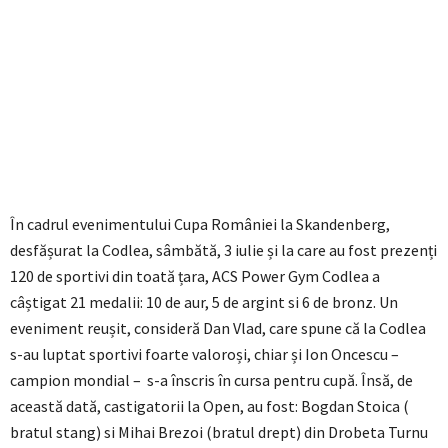
În cadrul evenimentului Cupa României la Skandenberg,
desfășurat la Codlea, sâmbătă, 3 iulie și la care au fost prezenți
120 de sportivi din toată țara, ACS Power Gym Codlea a
câștigat 21 medalii: 10 de aur, 5 de argint si 6 de bronz. Un
eveniment reușit, consideră Dan Vlad, care spune că la Codlea
s-au luptat sportivi foarte valoroși, chiar și Ion Oncescu –
campion mondial – s-a înscris în cursa pentru cupă. Însă, de
această dată, castigatorii la Open, au fost: Bogdan Stoica (
bratul stang) si Mihai Brezoi (bratul drept) din Drobeta Turnu