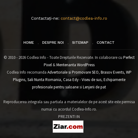
Contactați-ne:
contact@codlea-info.ro
HOME
DESPRE NOI
SITEMAP
CONTACT
© 2010 - 2026 Codlea Info - Toate Drepturile Rezervate. In colaborare cu
Perfect
Pixel
&
Mentenanta WordPress
Codlea Info recomanda
Advertoriale si Promovare SEO
,
Brasov Events
,
WP
Plugins
,
Sali Nunta Romania
,
Casa Edy - Viseu de sus
,
Echipamente
profesionale pentru saloane
si
Lenjerii de pat
Reproducerea integrala sau partiala a materialelor de pe acest site este permisa
numai cu acordul Codlea-Info.ro.
PREZENTI IN