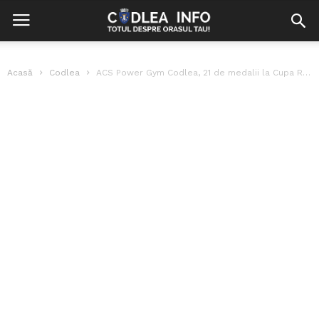
Acasă
Codlea
ACS Power Gym Codlea, 21 de medalii la Cupa României la Skandenberg