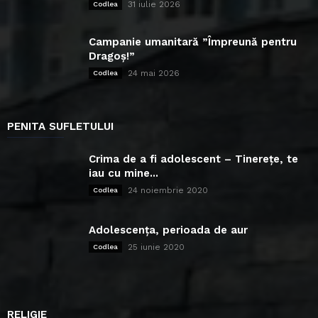
31 iulie 2026
Codlea
Campanie umanitară ”Împreună pentru
Dragoș!”
24 mai 2026
Codlea
PENITA SUFLETULUI
Crima de a fi adolescent – Tinerețe, te
iau cu mine...
24 noiembrie 2020
Codlea
Adolescența, perioada de aur
25 iunie 2020
Codlea
RELIGIE