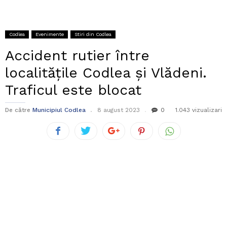
Codlea
Evenimente
Stiri din Codlea
Accident rutier între
localitățile Codlea și Vlădeni.
Traficul este blocat
De către
Municipiul Codlea
8 august 2023
0
1.043 vizualizari