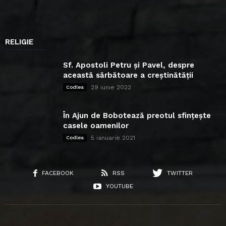
RELIGIE
Sf. Apostoli Petru și Pavel, despre
această sărbătoare a creștinătății
29 iunie 2022
Codlea
În Ajun de Bobotează preotul sfințește
casele oamenilor
5 ianuarie 2021
Codlea
FACEBOOK
RSS
TWITTER
YOUTUBE