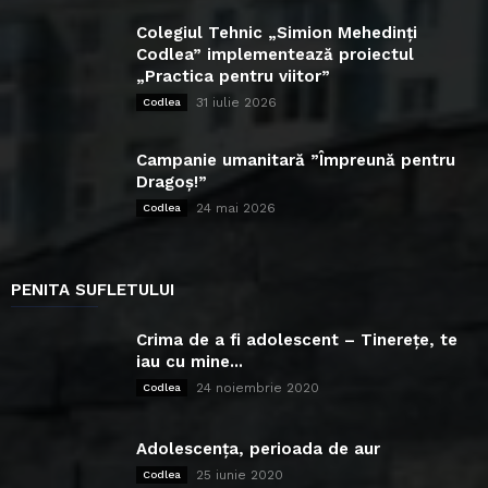
Colegiul Tehnic „Simion Mehedinți
Codlea” implementează proiectul
„Practica pentru viitor”
31 iulie 2026
Codlea
Campanie umanitară ”Împreună pentru
Dragoș!”
24 mai 2026
Codlea
PENITA SUFLETULUI
Crima de a fi adolescent – Tinerețe, te
iau cu mine...
24 noiembrie 2020
Codlea
Adolescența, perioada de aur
25 iunie 2020
Codlea