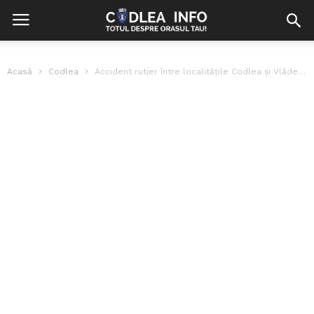
Acasă
Codlea
Accident rutier între localitățile Codlea și Vlădeni. Traficul este blocat