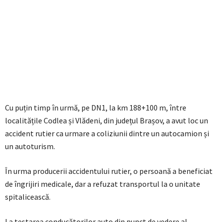
Cu puțin timp în urmă, pe DN1, la km 188+100 m, între
localitățile Codlea și Vlădeni, din județul Brașov, a avut loc un
accident rutier ca urmare a coliziunii dintre un autocamion și
un autoturism.
În urma producerii accidentului rutier, o persoană a beneficiat
de îngrijiri medicale, dar a refuzat transportul la o unitate
spitalicească.
La testarea conducătorilor auto din punct de vedere al