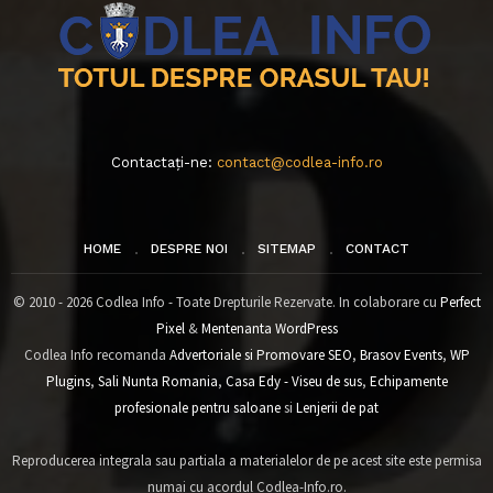
Contactați-ne:
contact@codlea-info.ro
HOME
DESPRE NOI
SITEMAP
CONTACT
© 2010 - 2026 Codlea Info - Toate Drepturile Rezervate. In colaborare cu
Perfect
Pixel
&
Mentenanta WordPress
Codlea Info recomanda
Advertoriale si Promovare SEO
,
Brasov Events
,
WP
Plugins
,
Sali Nunta Romania
,
Casa Edy - Viseu de sus
,
Echipamente
profesionale pentru saloane
si
Lenjerii de pat
Reproducerea integrala sau partiala a materialelor de pe acest site este permisa
numai cu acordul Codlea-Info.ro.