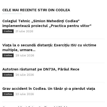
CELE MAI RECENTE STIRI DIN CODLEA
Colegiul Tehnic „Simion Mehedinți Codlea”
implementează proiectul „Practica pentru viitor”
31 iulie 2026
Codlea
Viața la o secundă distanță: Exercițiu ISU cu victime
multiple, urmare...
29 iulie 2026
Codlea
Autotren răsturnat pe DN73A, Pârâul Rece
24 iulie 2026
Codlea
Grav accident în Codlea. Un tânăr și-a pierdut viața
23 iulie 2026
Codlea