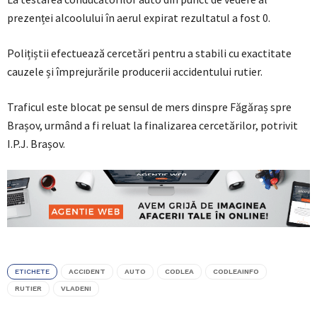
prezenței alcoolului în aerul expirat rezultatul a fost 0.
Polițiștii efectuează cercetări pentru a stabili cu exactitate
cauzele și împrejurările producerii accidentului rutier.
Traficul este blocat pe sensul de mers dinspre Făgăraș spre
Brașov, urmând a fi reluat la finalizarea cercetărilor, potrivit
I.P.J. Brașov.
ETICHETE
ACCIDENT
AUTO
CODLEA
CODLEAINFO
RUTIER
VLADENI