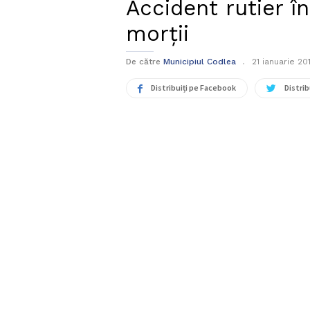
Accident rutier în
morții
De către
Municipiul Codlea
21 ianuarie 20
Distribuiți pe Facebook
Distrib