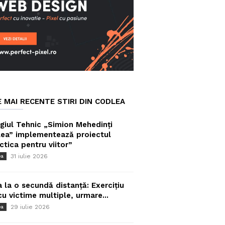
E MAI RECENTE STIRI DIN CODLEA
giul Tehnic „Simion Mehedinți
ea” implementează proiectul
ctica pentru viitor”
31 iulie 2026
ea
a la o secundă distanță: Exercițiu
cu victime multiple, urmare...
29 iulie 2026
ea