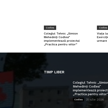
Codlea
Codlea
Viața l
Colegiul Tehnic „Simion
Exerciți
Mehedinți Codlea”
urmare 
implementează proiectul
„Practica pentru viitor”
TIMP LIBER
Colegiul Tehnic „Simio
Mehedinți Codlea”
implementează proiect
„Practica pentru viitor
31 iulie 2026
Codlea