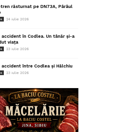
tren răsturnat pe DN73A, Pârâul
e
24 iulie 2026
ea
 accident în Codlea. Un tânăr și-a
dut viața
23 iulie 2026
ea
 accident între Codlea și Hălchiu
23 iulie 2026
ea