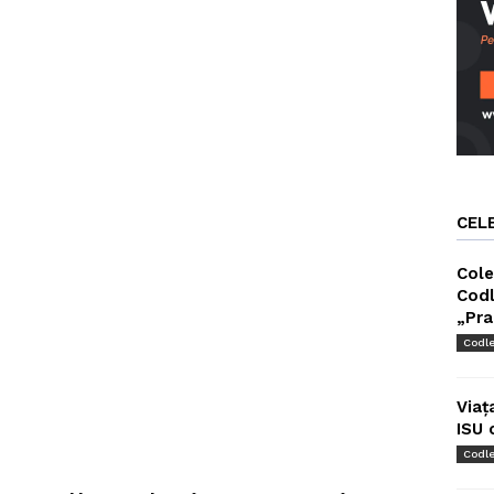
CEL
Cole
Codl
„Pra
Codl
Viaț
ISU 
Codl