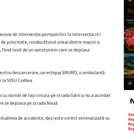
voie de intervenția pompierilor la intersecția str.
i de prioritate, conducătorul uneai dintre mașini a
e, fiind lovit de un autoturism care se deplasa
j pentru descarcerare, un echipaj SMURD, o ambulanță
e la SVSU Codlea.
 cu număr de Iași circula pe strada Gării și nu a acordat
re se deplasa pe strada Nouă.
itudinea de accidente, deși este corect semnalizată cu