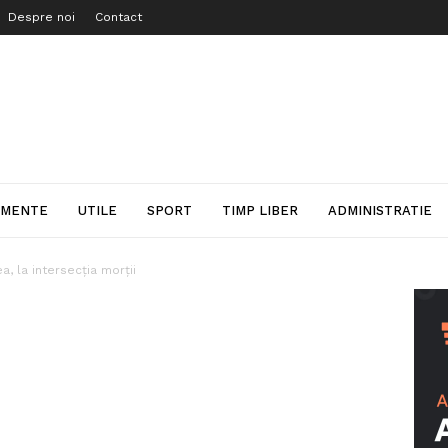
Despre noi
Contact
IMENTE
UTILE
SPORT
TIMP LIBER
ADMINISTRATIE
a, la intersecția morții