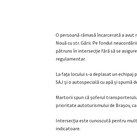
O persoană rămasă încarcerată a avut ne
Nouă cu str. Gării. Pe fondul neacordări
pătruns în intersecție fără să se asigur
regulamentar.
La fața locului s-a deplasat un echipa
SAJ și o autospecială cu apă și spumă d
Martorii spun că șoferul transporterului
prioritate autoturismului de Brașov, ca
Intersecția este cunoscută pentru mult
indicatoare.