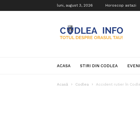
luni, august 3, 2026
Horoscop astazi
Codlea
Info
ACASA
STIRI DIN CODLEA
EVEN
Acasă
Codlea
Accident rutier în Codle