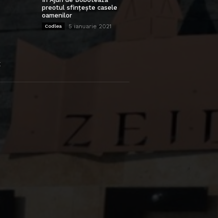
preotul sfințește casele
oamenilor
5 ianuarie 2021
Codlea
E