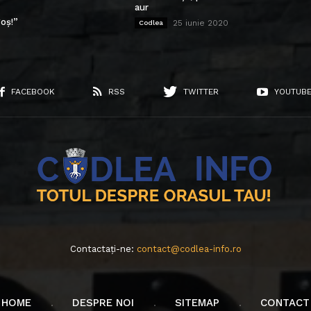
aur
oș!”
25 iunie 2020
Codlea
FACEBOOK
RSS
TWITTER
YOUTUB
Contactați-ne:
contact@codlea-info.ro
HOME
DESPRE NOI
SITEMAP
CONTACT