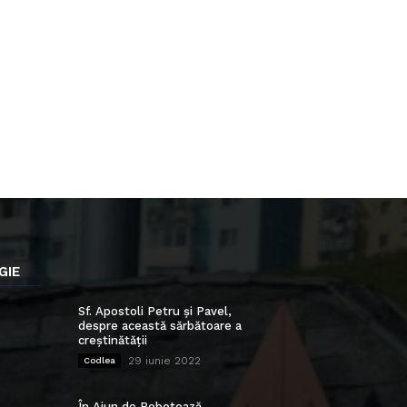
GIE
Sf. Apostoli Petru și Pavel,
despre această sărbătoare a
creștinătății
29 iunie 2022
Codlea
În Ajun de Bobotează