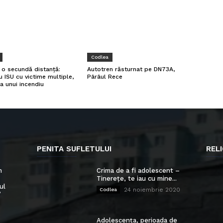
Codlea
a o secundă distanță:
Autotren răsturnat pe DN73A,
u ISU cu victime multiple,
Pârâul Rece
a unui incendiu
PENITA SUFLETULUI
RELI
n
Crima de a fi adolescent –
Tinerețe, te iau cu mine...
ul
24 noiembrie 2020
Codlea
”
Adolescența, perioada de