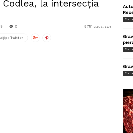
 Codlea, la intersecția
Auto
Rec
Codl
19
0
5.751 vizualizari
Grav
uiți pe Twitter
pier
Codl
Grav
Codl