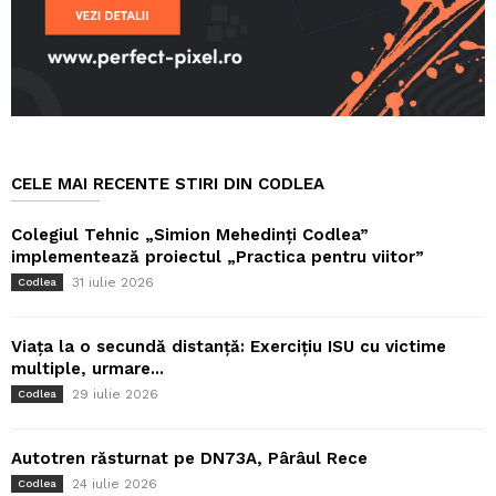
CELE MAI RECENTE STIRI DIN CODLEA
Colegiul Tehnic „Simion Mehedinți Codlea”
implementează proiectul „Practica pentru viitor”
31 iulie 2026
Codlea
Viața la o secundă distanță: Exercițiu ISU cu victime
multiple, urmare...
29 iulie 2026
Codlea
Autotren răsturnat pe DN73A, Pârâul Rece
24 iulie 2026
Codlea