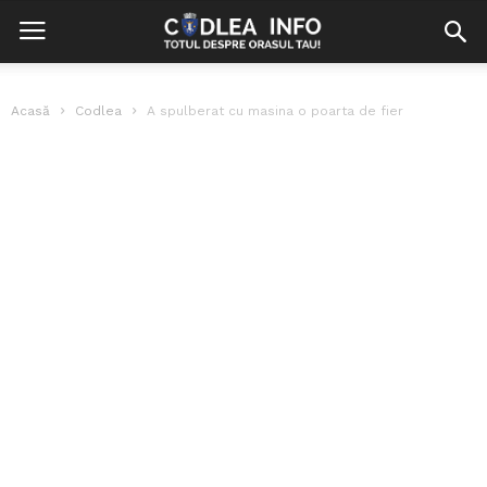
Acasă
Codlea
A spulberat cu masina o poarta de fier