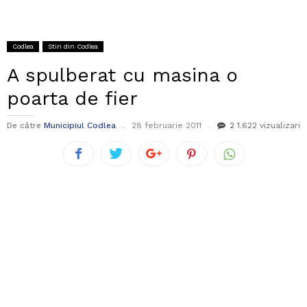
Codlea
Stiri din Codlea
A spulberat cu masina o
poarta de fier
De către
Municipiul Codlea
28 februarie 2011
2
1.622 vizualizari