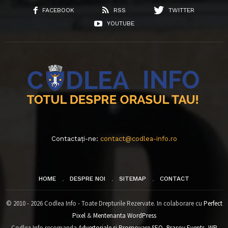
FACEBOOK
RSS
TWITTER
YOUTUBE
Contactați-ne:
contact@codlea-info.ro
HOME
DESPRE NOI
SITEMAP
CONTACT
© 2010 - 2026 Codlea Info - Toate Drepturile Rezervate. In colaborare cu
Perfect
Pixel
&
Mentenanta WordPress
Codlea Info recomanda
Advertoriale si Promovare SEO
,
Brasov Events
,
WP