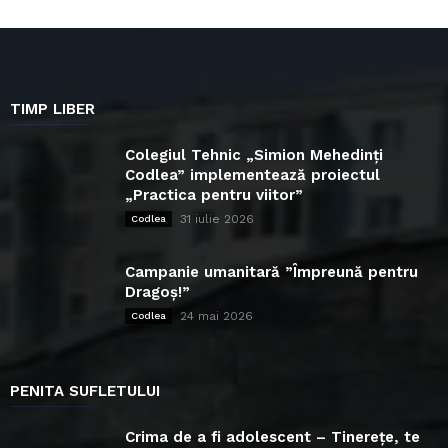
TIMP LIBER
Colegiul Tehnic „Simion Mehedinți
Codlea” implementează proiectul
„Practica pentru viitor”
31 iulie 2026
Codlea
Campanie umanitară ”Împreună pentru
Dragoș!”
24 mai 2026
Codlea
PENITA SUFLETULUI
Crima de a fi adolescent – Tinerețe, te