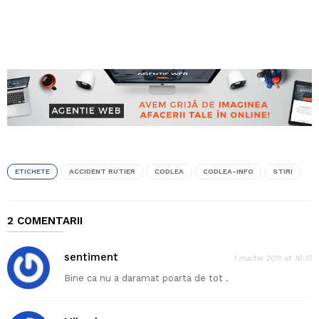
ETICHETE
ACCIDENT RUTIER
CODLEA
CODLEA-INFO
STIRI
2 COMENTARII
sentiment
1 martie 2011 at 16:10
Bine ca nu a daramat poarta de tot .