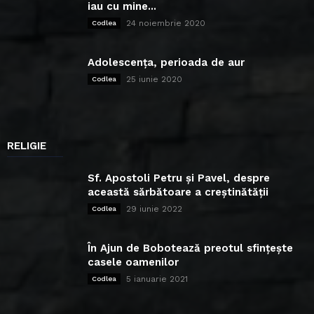
iau cu mine...
24 noiembrie 2020
Codlea
Adolescența, perioada de aur
25 iunie 2020
Codlea
RELIGIE
Sf. Apostoli Petru și Pavel, despre
această sărbătoare a creștinătății
29 iunie 2022
Codlea
În Ajun de Bobotează preotul sfințește
casele oamenilor
5 ianuarie 2021
Codlea