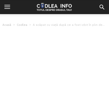
Acasă
Codlea
A scăpat cu viață după ce a fost izbit în plin de...