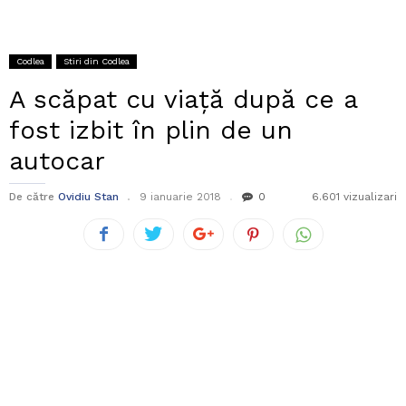
Codlea
Stiri din Codlea
A scăpat cu viață după ce a
fost izbit în plin de un
autocar
De către
Ovidiu Stan
9 ianuarie 2018
0
6.601 vizualizari