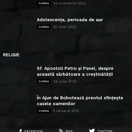
24 noiembrie 2020
Codlea
Adolescența, perioada de aur
25 iunie 2020
Codlea
RELIGIE
Sf. Apostoli Petru și Pavel, despre
această sărbătoare a creștinătății
29 iunie 2022
Codlea
În Ajun de Bobotează preotul sfințește
casele oamenilor
5 ianuarie 2021
Codlea
FACEBOOK
RSS
TWITTER