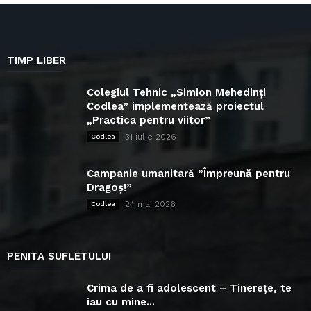
TIMP LIBER
Colegiul Tehnic „Simion Mehedinți
Codlea” implementează proiectul
„Practica pentru viitor”
31 iulie 2026
Codlea
Campanie umanitară ”Împreună pentru
Dragoș!”
24 mai 2026
Codlea
PENITA SUFLETULUI
Crima de a fi adolescent – Tinerețe, te
iau cu mine...