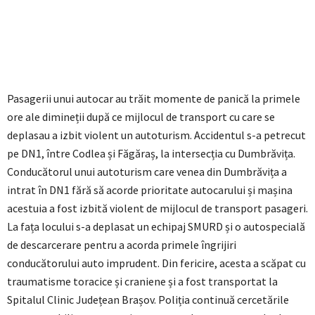
Pasagerii unui autocar au trăit momente de panică la primele
ore ale dimineții după ce mijlocul de transport cu care se
deplasau a izbit violent un autoturism. Accidentul s-a petrecut
pe DN1, între Codlea și Făgăraș, la intersecția cu Dumbrăvița.
Conducătorul unui autoturism care venea din Dumbrăvița a
intrat în DN1 fără să acorde prioritate autocarului și mașina
acestuia a fost izbită violent de mijlocul de transport pasageri.
La fața locului s-a deplasat un echipaj SMURD și o autospecială
de descarcerare pentru a acorda primele îngrijiri
conducătorului auto imprudent. Din fericire, acesta a scăpat cu
traumatisme toracice și craniene și a fost transportat la
Spitalul Clinic Județean Brașov. Poliția continuă cercetările