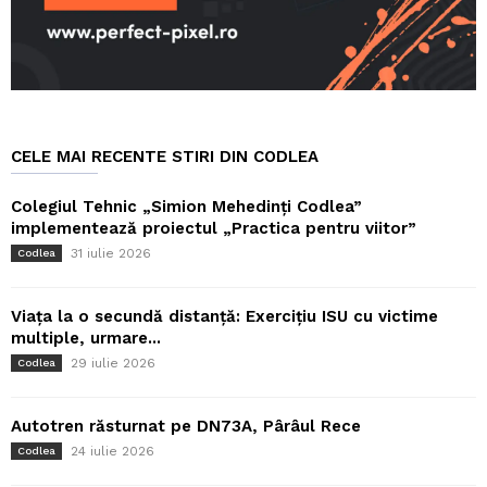
CELE MAI RECENTE STIRI DIN CODLEA
Colegiul Tehnic „Simion Mehedinți Codlea”
implementează proiectul „Practica pentru viitor”
31 iulie 2026
Codlea
Viața la o secundă distanță: Exercițiu ISU cu victime
multiple, urmare...
29 iulie 2026
Codlea
Autotren răsturnat pe DN73A, Pârâul Rece
24 iulie 2026
Codlea