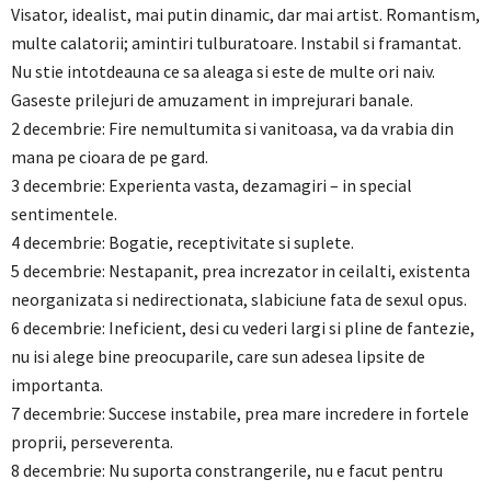
Visator, idealist, mai putin dinamic, dar mai artist. Romantism,
multe calatorii; amintiri tulburatoare. Instabil si framantat.
Nu stie intotdeauna ce sa aleaga si este de multe ori naiv.
Gaseste prilejuri de amuzament in imprejurari banale.
2 decembrie: Fire nemultumita si vanitoasa, va da vrabia din
mana pe cioara de pe gard.
3 decembrie: Experienta vasta, dezamagiri – in special
sentimentele.
4 decembrie: Bogatie, receptivitate si suplete.
5 decembrie: Nestapanit, prea increzator in ceilalti, existenta
neorganizata si nedirectionata, slabiciune fata de sexul opus.
6 decembrie: Ineficient, desi cu vederi largi si pline de fantezie,
nu isi alege bine preocuparile, care sun adesea lipsite de
importanta.
7 decembrie: Succese instabile, prea mare incredere in fortele
proprii, perseverenta.
8 decembrie: Nu suporta constrangerile, nu e facut pentru