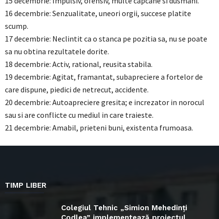
15 decembrie: Impulsiv, ofensiv, multe capcane si dusmani.
16 decembrie: Senzualitate, uneori orgii, succese platite
scump.
17 decembrie: Neclintit ca o stanca pe pozitia sa, nu se poate
sa nu obtina rezultatele dorite.
18 decembrie: Activ, rational, reusita stabila.
19 decembrie: Agitat, framantat, subapreciere a fortelor de
care dispune, piedici de netrecut, accidente.
20 decembrie: Autoapreciere gresita; e increzator in norocul
sau si are conflicte cu mediul in care traieste.
21 decembrie: Amabil, prieteni buni, existenta frumoasa.
TIMP LIBER
Colegiul Tehnic „Simion Mehedinți
Codlea” implementează proiectul