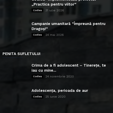
„Practica pentru viitor”
31 iulie 2026
Codlea
Campanie umanitară ”Împreună pentru
Dragoș!”
24 mai 2026
Codlea
PENITA SUFLETULUI
Crima de a fi adolescent – Tinerețe, te
iau cu mine...
24 noiembrie 2020
Codlea
Adolescența, perioada de aur
25 iunie 2020
Codlea