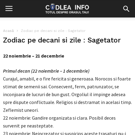
Acasă
Zodiac pe decani si zile : Sagetator
Zodiac pe decani si zile : Sagetator
22 noiembrie – 21 decembrie
Primul decan (22 noiembrie – 1 decembrie)
Curajul, amabil, e o fire fericita si generoasa. Norocos si foarte
stimat de semenii sai. Consecvent, ferm, patrunzator, se
inconjoara de lucruri de bun gust. Orgoliul il impinge adesea
spre dispute conflictuale. Religios si destramat in acelasi timp.
Zeflemist uneori.
22 noiembrie: Gandire organizata si clara. Posibil deces
survenit pe neasteptate.
23 noiembrie: Neincrezator si suspicios aceste trasaturi nu-i