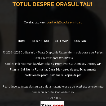
Contactați-ne:
contact@codlea-info.ro
HOME
DESPRE NOI
SITEMAP
CONTACT
© 2010 - 2026 Codlea Info - Toate Drepturile Rezervate. In colaborare cu
Perfect
Pixel
&
Mentenanta WordPress
Codlea Info recomanda
Advertoriale si Promovare SEO
,
Brasov Events
,
WP
Plugins
,
Sali Nunta Romania
,
Casa Edy - Viseu de sus
,
Echipamente
profesionale pentru saloane
si
Lenjerii de pat
Reproducerea integrala sau partiala a materialelor de pe acest site este permisa
numai cu acordul Codlea-Info.ro.
PREZENTI IN