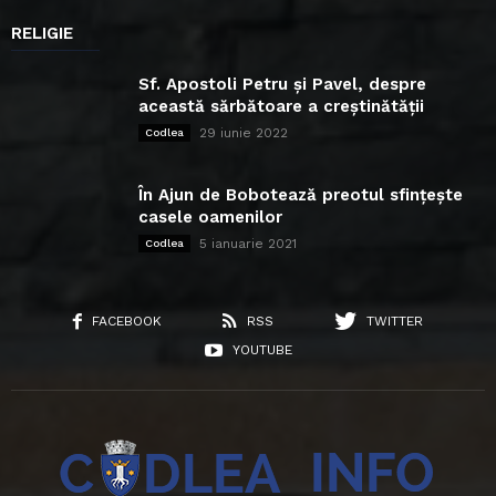
RELIGIE
Sf. Apostoli Petru și Pavel, despre
această sărbătoare a creștinătății
29 iunie 2022
Codlea
În Ajun de Bobotează preotul sfințește
casele oamenilor
5 ianuarie 2021
Codlea
FACEBOOK
RSS
TWITTER
YOUTUBE