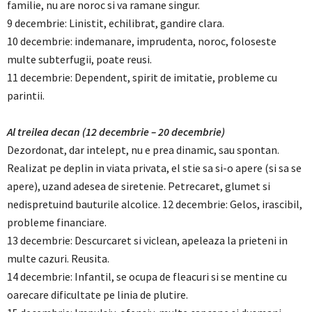
familie, nu are noroc si va ramane singur.
9 decembrie: Linistit, echilibrat, gandire clara.
10 decembrie: indemanare, imprudenta, noroc, foloseste
multe subterfugii, poate reusi.
11 decembrie: Dependent, spirit de imitatie, probleme cu
parintii.
Al treilea decan (12 decembrie – 20 decembrie)
Dezordonat, dar intelept, nu e prea dinamic, sau spontan.
Realizat pe deplin in viata privata, el stie sa si-o apere (si sa se
apere), uzand adesea de siretenie. Petrecaret, glumet si
nedispretuind bauturile alcolice. 12 decembrie: Gelos, irascibil,
probleme financiare.
13 decembrie: Descurcaret si viclean, apeleaza la prieteni in
multe cazuri. Reusita.
14 decembrie: Infantil, se ocupa de fleacuri si se mentine cu
oarecare dificultate pe linia de plutire.