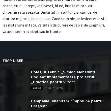
neted, trupul drept, va fi vesel, bl nd, bun la minte, cu
chiverniseala asezata. Dintii lati, nasul lung si carnos, de
statura mijlocie, buzele late. Cand se m nie, se invineteste si ii
ies niste vine in fata. Va suferi de durere de cap si de junghiuri,
va avea semn la piept sau in frunte.
TIMP LIBER
Colegiul Tehnic „Simion Mehedinți
Codlea” implementează proiectul
„Practica pentru viitor”
31 iulie 2026
Codlea
Campanie umanitară ”Împreună pentru
Dragoș!”