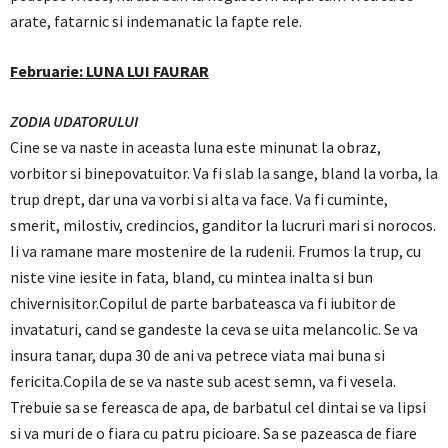
arate, fatarnic si indemanatic la fapte rele.
Februarie: LUNA LUI FAURAR
ZODIA UDATORULUI
Cine se va naste in aceasta luna este minunat la obraz,
vorbitor si binepovatuitor. Va fi slab la sange, bland la vorba, la
trup drept, dar una va vorbi si alta va face. Va fi cuminte,
smerit, milostiv, credincios, ganditor la lucruri mari si norocos.
Ii va ramane mare mostenire de la rudenii. Frumos la trup, cu
niste vine iesite in fata, bland, cu mintea inalta si bun
chivernisitor.Copilul de parte barbateasca va fi iubitor de
invataturi, cand se gandeste la ceva se uita melancolic. Se va
insura tanar, dupa 30 de ani va petrece viata mai buna si
fericita.Copila de se va naste sub acest semn, va fi vesela.
Trebuie sa se fereasca de apa, de barbatul cel dintai se va lipsi
si va muri de o fiara cu patru picioare. Sa se pazeasca de fiare