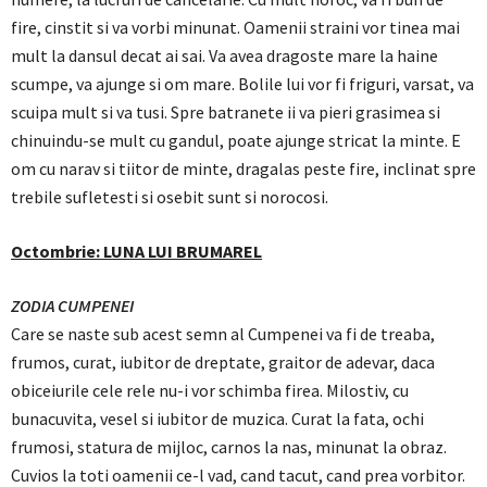
fire, cinstit si va vorbi minunat. Oamenii straini vor tinea mai
mult la dansul decat ai sai. Va avea dragoste mare la haine
scumpe, va ajunge si om mare. Bolile lui vor fi friguri, varsat, va
scuipa mult si va tusi. Spre batranete ii va pieri grasimea si
chinuindu-se mult cu gandul, poate ajunge stricat la minte. E
om cu narav si tiitor de minte, dragalas peste fire, inclinat spre
trebile sufletesti si osebit sunt si norocosi.
Octombrie: LUNA LUI BRUMAREL
ZODIA CUMPENEI
Care se naste sub acest semn al Cumpenei va fi de treaba,
frumos, curat, iubitor de dreptate, graitor de adevar, daca
obiceiurile cele rele nu-i vor schimba firea. Milostiv, cu
bunacuvita, vesel si iubitor de muzica. Curat la fata, ochi
frumosi, statura de mijloc, carnos la nas, minunat la obraz.
Cuvios la toti oamenii ce-l vad, cand tacut, cand prea vorbitor.