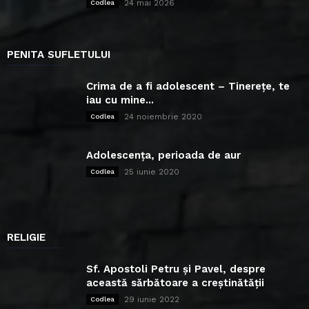
24 mai 2026
Codlea
PENITA SUFLETULUI
Crima de a fi adolescent – Tinerețe, te
iau cu mine...
24 noiembrie 2020
Codlea
Adolescența, perioada de aur
25 iunie 2020
Codlea
RELIGIE
Sf. Apostoli Petru și Pavel, despre
această sărbătoare a creștinătății
29 iunie 2022
Codlea