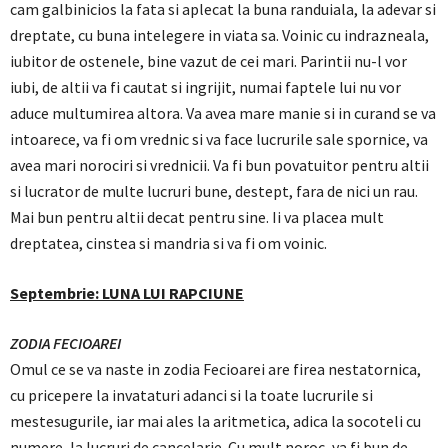
cam galbinicios la fata si aplecat la buna randuiala, la adevar si
dreptate, cu buna intelegere in viata sa. Voinic cu indrazneala,
iubitor de ostenele, bine vazut de cei mari. Parintii nu-l vor
iubi, de altii va fi cautat si ingrijit, numai faptele lui nu vor
aduce multumirea altora. Va avea mare manie si in curand se va
intoarece, va fi om vrednic si va face lucrurile sale spornice, va
avea mari norociri si vrednicii. Va fi bun povatuitor pentru altii
si lucrator de multe lucruri bune, destept, fara de nici un rau.
Mai bun pentru altii decat pentru sine. Ii va placea mult
dreptatea, cinstea si mandria si va fi om voinic.
Septembrie: LUNA LUI RAPCIUNE
ZODIA FECIOAREI
Omul ce se va naste in zodia Fecioarei are firea nestatornica,
cu pricepere la invataturi adanci si la toate lucrurile si
mestesugurile, iar mai ales la aritmetica, adica la socoteli cu
numere, la lucruri de cancelarie. Cu mult noroc, va fi bun de