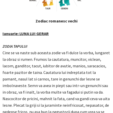
Zodiac romanesc vechi
Ianuarie: LUNA LUI GERAR
ZODIA TAPULUI
Cine se va naste sub aceasta zodie va fi dulce la vorba, lungaret
la obraz si rumen. Frumos la cautatura, muncitor, viclean,
lacom, ganditor, tacut, iubitor de avutie, manios, saracacios,
foarte pazitor de taina. Cautatura lui indreptata tot la
pamant, nasul lat si carnos, tare in genunchi dar lesne se
imbolnaveste. Semn va avea in piept sau intr-un genunchi sau
in obraz, va fi inalt, la vorba multe va fagadui si putin va da.
Nascocitor de pricini, mahnit la fata, cand va gandi ceva va uita
lesne. Plecat la griji si la juraminte neinfricosat, nepasator, de
pedepse fricos, nu asa bun la negustorii dupa cum vrea sa se