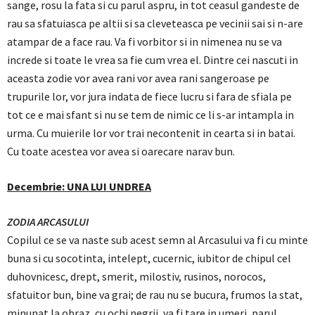
sange, rosu la fata si cu parul aspru, in tot ceasul gandeste de
rau sa sfatuiasca pe altii si sa cleveteasca pe vecinii sai si n-are
atampar de a face rau. Va fi vorbitor si in nimenea nu se va
increde si toate le vrea sa fie cum vrea el. Dintre cei nascuti in
aceasta zodie vor avea rani vor avea rani sangeroase pe
trupurile lor, vor jura indata de fiece lucru si fara de sfiala pe
tot ce e mai sfant si nu se tem de nimic ce li s-ar intampla in
urma. Cu muierile lor vor trai necontenit in cearta si in batai.
Cu toate acestea vor avea si oarecare narav bun.
Decembrie: UNA LUI UNDREA
ZODIA ARCASULUI
Copilul ce se va naste sub acest semn al Arcasului va fi cu minte
buna si cu socotinta, intelept, cucernic, iubitor de chipul cel
duhovnicesc, drept, smerit, milostiv, rusinos, norocos,
sfatuitor bun, bine va grai; de rau nu se bucura, frumos la stat,
minunat la obraz, cu ochi negrii, va fi tare in umeri, parul