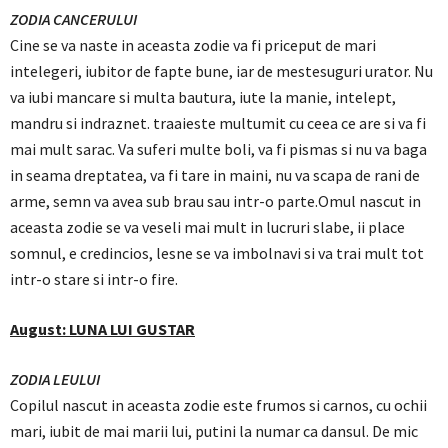
ZODIA CANCERULUI
Cine se va naste in aceasta zodie va fi priceput de mari
intelegeri, iubitor de fapte bune, iar de mestesuguri urator. Nu
va iubi mancare si multa bautura, iute la manie, intelept,
mandru si indraznet. traaieste multumit cu ceea ce are si va fi
mai mult sarac. Va suferi multe boli, va fi pismas si nu va baga
in seama dreptatea, va fi tare in maini, nu va scapa de rani de
arme, semn va avea sub brau sau intr-o parte.Omul nascut in
aceasta zodie se va veseli mai mult in lucruri slabe, ii place
somnul, e credincios, lesne se va imbolnavi si va trai mult tot
intr-o stare si intr-o fire.
August: LUNA LUI GUSTAR
ZODIA LEULUI
Copilul nascut in aceasta zodie este frumos si carnos, cu ochii
mari, iubit de mai marii lui, putini la numar ca dansul. De mic