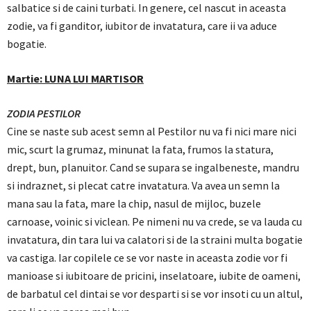
salbatice si de caini turbati. In genere, cel nascut in aceasta
zodie, va fi ganditor, iubitor de invatatura, care ii va aduce
bogatie.
Martie: LUNA LUI MARTISOR
ZODIA PESTILOR
Cine se naste sub acest semn al Pestilor nu va fi nici mare nici
mic, scurt la grumaz, minunat la fata, frumos la statura,
drept, bun, planuitor. Cand se supara se ingalbeneste, mandru
si indraznet, si plecat catre invatatura. Va avea un semn la
mana sau la fata, mare la chip, nasul de mijloc, buzele
carnoase, voinic si viclean. Pe nimeni nu va crede, se va lauda cu
invatatura, din tara lui va calatori si de la straini multa bogatie
va castiga. Iar copilele ce se vor naste in aceasta zodie vor fi
manioase si iubitoare de pricini, inselatoare, iubite de oameni,
de barbatul cel dintai se vor desparti si se vor insoti cu un altul,