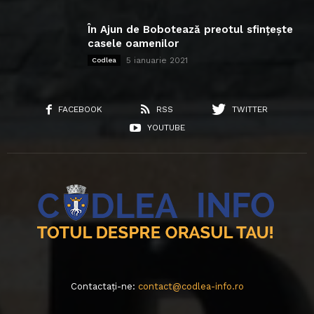
În Ajun de Bobotează preotul sfințește
casele oamenilor
5 ianuarie 2021
Codlea
FACEBOOK
RSS
TWITTER
YOUTUBE
Contactați-ne:
contact@codlea-info.ro