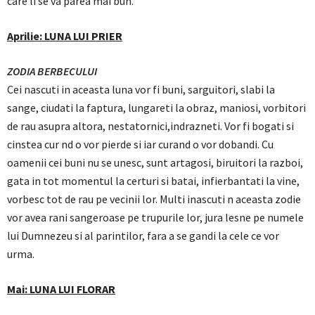
care li se va parea mai bun.
Aprilie: LUNA LUI PRIER
ZODIA BERBECULUI
Cei nascuti in aceasta luna vor fi buni, sarguitori, slabi la
sange, ciudati la faptura, lungareti la obraz, maniosi, vorbitori
de rau asupra altora, nestatornici,indrazneti. Vor fi bogati si
cinstea cur nd o vor pierde si iar curand o vor dobandi. Cu
oamenii cei buni nu se unesc, sunt artagosi, biruitori la razboi,
gata in tot momentul la certuri si batai, infierbantati la vine,
vorbesc tot de rau pe vecinii lor. Multi inascuti n aceasta zodie
vor avea rani sangeroase pe trupurile lor, jura lesne pe numele
lui Dumnezeu si al parintilor, fara a se gandi la cele ce vor
urma.
Mai: LUNA LUI FLORAR