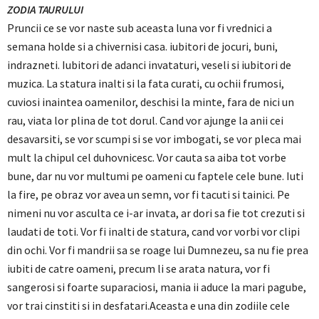
ZODIA TAURULUI
Pruncii ce se vor naste sub aceasta luna vor fi vrednici a
semana holde si a chivernisi casa. iubitori de jocuri, buni,
indrazneti. Iubitori de adanci invataturi, veseli si iubitori de
muzica. La statura inalti si la fata curati, cu ochii frumosi,
cuviosi inaintea oamenilor, deschisi la minte, fara de nici un
rau, viata lor plina de tot dorul. Cand vor ajunge la anii cei
desavarsiti, se vor scumpi si se vor imbogati, se vor pleca mai
mult la chipul cel duhovnicesc. Vor cauta sa aiba tot vorbe
bune, dar nu vor multumi pe oameni cu faptele cele bune. Iuti
la fire, pe obraz vor avea un semn, vor fi tacuti si tainici. Pe
nimeni nu vor asculta ce i-ar invata, ar dori sa fie tot crezuti si
laudati de toti. Vor fi inalti de statura, cand vor vorbi vor clipi
din ochi. Vor fi mandrii sa se roage lui Dumnezeu, sa nu fie prea
iubiti de catre oameni, precum li se arata natura, vor fi
sangerosi si foarte suparaciosi, mania ii aduce la mari pagube,
vor trai cinstiti si in desfatari.Aceasta e una din zodiile cele