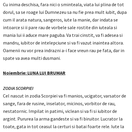
Cu inima deschisa, fara nici o sminteala, viata lui plina de tot
dorul, sa se roage lui Dumnezeu sa nu fie prea mult iubit, dupa
cum il arata natura, sangeros, iute la manie, dar indata se
intoarce si ii pare rau de vorbele sale rostite din iuteala si
mania lui ii aduce mare paguba. Va trai cinstit, va fi adesea si
mandru, iubitor de intelepciune si va fi vazut inaintea altora.
Oamenii nu vor prea indrazni a-i face vreun rau pe fata, dar in
spate va avea multi dusmani.
Noiembrie: LUNA LUI BRUMAR
ZODIA SCORPIEI
Cel nascut in zodia Scorpiei va fi manios, ucigator, varsator de
sange, fara de rusine, inselator, micinos, vorbitor de rau,
nestatornic. Impilat in patimi, viclean si va fi si iubitor de
argint. Pururea la arma gandeste si va fi biruitor. Lucrator la
toate, gata in tot ceasul la certuri si batai foarte rele. Iute la