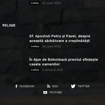
25 iunie 2020
Codlea
RELIGIE
Sf. Apostoli Petru și Pavel, despre
această sărbătoare a creștinătății
29 iunie 2022
Codlea
În Ajun de Bobotează preotul sfințește
casele oamenilor
5 ianuarie 2021
Codlea
FACEBOOK
RSS
TWITTER
YOUTUBE