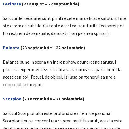
Fecioara
(23 august – 22 septembrie)
Saruturile Fecioarei sunt printre cele mai delicate saruturi: fine
si extrem de subtile. Cu toate acestea, saruturile Fecioarei pot
fi si extrem de senzuale, dandu-ti fiori pe sirea spinarii.
Balanta
(23 septembrie – 22 octombrie)
Balanta pune in scena un intreg show atunci cand saruta. Ii
place sa experimenteze si cauta sa-si uimeasca partenerul la
acest capitol. Totusi, de obicei, isi lasa partenerul sa preia
controlul la inceput.
Scorpion
(23 octombrie – 21 noiembrie)
Sarutul Scorpionului este profund si extrem de pasional.
Scorpionii nu se concentreaza prea mult la sarut, acesta este
de obicei un preludiu pentru ceea ce va urma apoi. Tocmai de