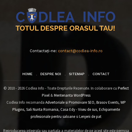
Contactați-ne:
contact@codlea-info.ro
HOME
DESPRE NOI
SITEMAP
CONTACT
© 2010 - 2026 Codlea Info - Toate Drepturile Rezervate. In colaborare cu
Perfect
Pixel
&
Mentenanta WordPress
Codlea Info recomanda
Advertoriale si Promovare SEO
,
Brasov Events
,
WP
Plugins
,
Sali Nunta Romania
,
Casa Edy - Viseu de sus
,
Echipamente
profesionale pentru saloane
si
Lenjerii de pat
Reproducerea integrala sau partiala a materialelor de pe acest site este permisa