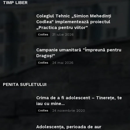
TIMP LIBER
Colegiul Tehnic „Simion Mehedinți
Codlea” implementează proiectul
„Practica pentru viitor”
31 iulie 2026
Codlea
Campanie umanitară ”Împreună pentru
Dragoș!”
24 mai 2026
Codlea
PENITA SUFLETULUI
Crima de a fi adolescent – Tinerețe, te
iau cu mine...
24 noiembrie 2020
Codlea
Adolescența, perioada de aur