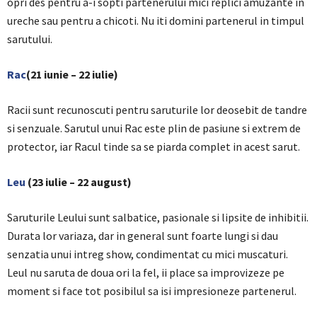
opri des pentru a-i sopti partenerului mici replici amuzante in
ureche sau pentru a chicoti. Nu iti domini partenerul in timpul
sarutului.
Rac
(21 iunie – 22 iulie)
Racii sunt recunoscuti pentru saruturile lor deosebit de tandre
si senzuale. Sarutul unui Rac este plin de pasiune si extrem de
protector, iar Racul tinde sa se piarda complet in acest sarut.
Leu
(23 iulie – 22 august)
Saruturile Leului sunt salbatice, pasionale si lipsite de inhibitii.
Durata lor variaza, dar in general sunt foarte lungi si dau
senzatia unui intreg show, condimentat cu mici muscaturi.
Leul nu saruta de doua ori la fel, ii place sa improvizeze pe
moment si face tot posibilul sa isi impresioneze partenerul.