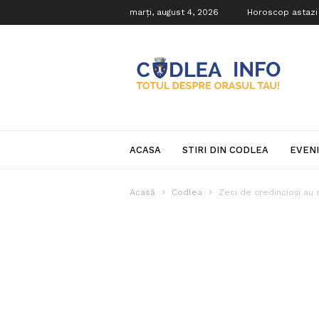
marți, august 4, 2026
Horoscop astazi
Codlea
Info
ACASA
STIRI DIN CODLEA
EVEN
Acasă
Codlea
Zeci de credincioși au 