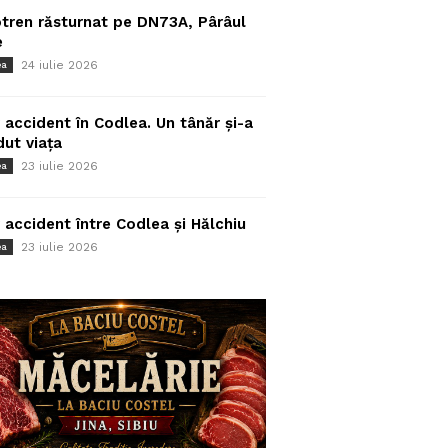
tren răsturnat pe DN73A, Pârâul
e
24 iulie 2026
ea
 accident în Codlea. Un tânăr și-a
dut viața
23 iulie 2026
ea
 accident între Codlea și Hălchiu
23 iulie 2026
ea