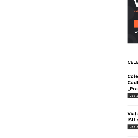
CEL
Cole
Codl
„Pra
Codl
Viaț
ISU 
Codl