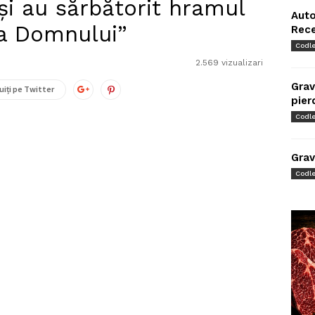
și au sărbătorit hramul
Auto
rea Domnului”
Rec
Codl
2.569 vizualizari
Grav
uiți pe Twitter
pier
Codl
Grav
Codl