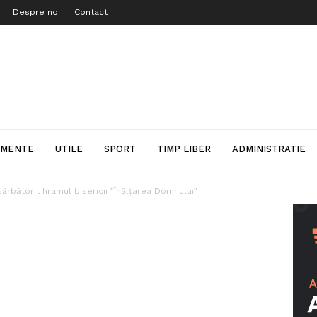
Despre noi
Contact
IMENTE
UTILE
SPORT
TIMP LIBER
ADMINISTRATIE
sărbătorit hramul bisericii ”Înălțarea Domnului”