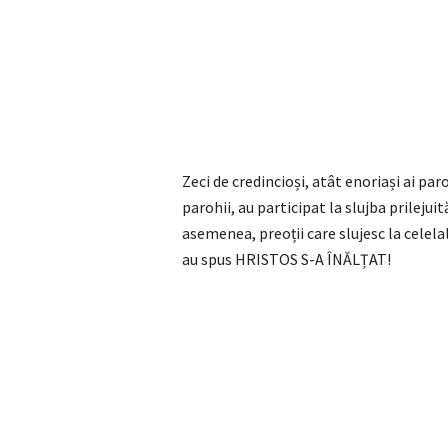
Zeci de credincioși, atât enoriași ai par
parohii, au participat la slujba prileju
asemenea, preoții care slujesc la celelal
au spus HRISTOS S-A ÎNĂLȚAT!