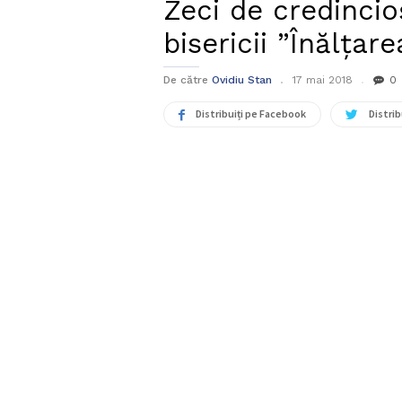
Zeci de credincio
bisericii ”Înălța
De către
Ovidiu Stan
17 mai 2018
0
Distribuiți pe Facebook
Distrib