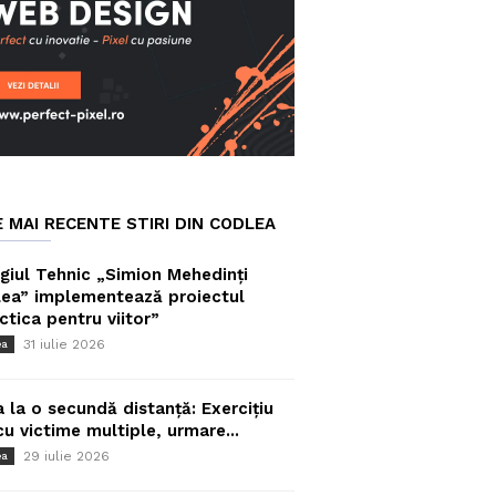
E MAI RECENTE STIRI DIN CODLEA
giul Tehnic „Simion Mehedinți
ea” implementează proiectul
ctica pentru viitor”
31 iulie 2026
ea
a la o secundă distanță: Exercițiu
cu victime multiple, urmare...
29 iulie 2026
ea