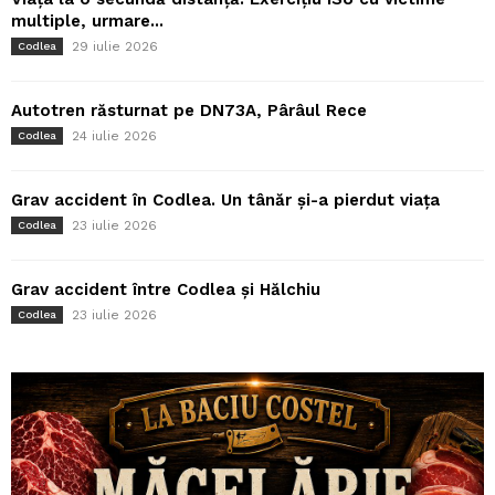
multiple, urmare...
29 iulie 2026
Codlea
Autotren răsturnat pe DN73A, Pârâul Rece
24 iulie 2026
Codlea
Grav accident în Codlea. Un tânăr și-a pierdut viața
23 iulie 2026
Codlea
Grav accident între Codlea și Hălchiu
23 iulie 2026
Codlea