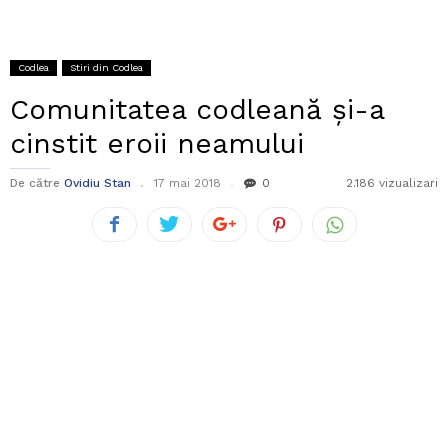
Codlea
Stiri din Codlea
Comunitatea codleană și-a
cinstit eroii neamului
De către
Ovidiu Stan
17 mai 2018
0
2.186 vizualizari