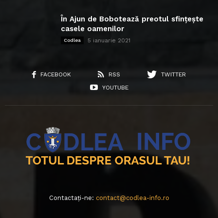
În Ajun de Bobotează preotul sfințește
casele oamenilor
5 ianuarie 2021
Codlea
FACEBOOK
RSS
TWITTER
YOUTUBE
Contactați-ne:
contact@codlea-info.ro