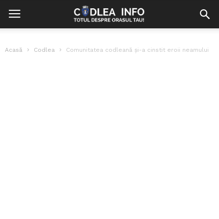
Acasă
Codlea
Comunitatea codleană și-a cinstit eroii neamului