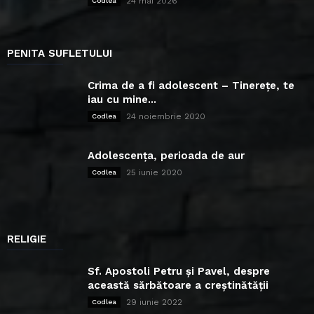
24 mai 2026
Codlea
PENITA SUFLETULUI
Crima de a fi adolescent – Tinerețe, te
iau cu mine...
24 noiembrie 2020
Codlea
Adolescența, perioada de aur
25 iunie 2020
Codlea
RELIGIE
Sf. Apostoli Petru și Pavel, despre
această sărbătoare a creștinătății
29 iunie 2022
Codlea