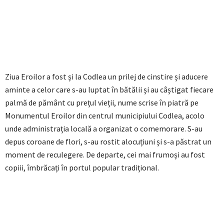
Ziua Eroilor a fost și la Codlea un prilej de cinstire și aducere
aminte a celor care s-au luptat în bătălii și au câștigat fiecare
palmă de pământ cu prețul vieții, nume scrise în piatră pe
Monumentul Eroilor din centrul municipiului Codlea, acolo
unde administrația locală a organizat o comemorare. S-au
depus coroane de flori, s-au rostit alocuțiuni și s-a păstrat un
moment de reculegere. De departe, cei mai frumoși au fost
copiii, îmbrăcați în portul popular tradițional.