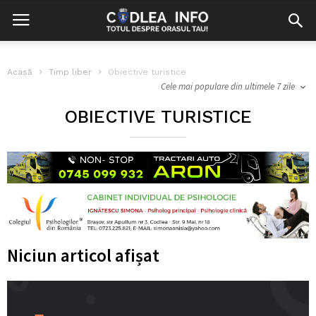
Acasă
Timp liber
Obiective turistice
Cele mai populare din ultimele 7 zile
OBIECTIVE TURISTICE
Niciun articol afișat