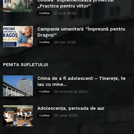
„Practica pentru viitor”
31 iulie 2026
Codlea
Campanie umanitară ”Împreună pentru
Dragoș!”
24 mai 2026
Codlea
PENITA SUFLETULUI
Crima de a fi adolescent – Tinerețe, te
iau cu mine...
24 noiembrie 2020
Codlea
Adolescența, perioada de aur
25 iunie 2020
Codlea