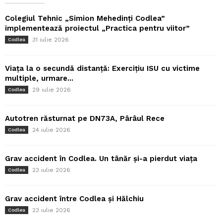
Colegiul Tehnic „Simion Mehedinți Codlea”
implementează proiectul „Practica pentru viitor”
31 iulie 2026
Codlea
Viața la o secundă distanță: Exercițiu ISU cu victime
multiple, urmare...
29 iulie 2026
Codlea
Autotren răsturnat pe DN73A, Pârâul Rece
24 iulie 2026
Codlea
Grav accident în Codlea. Un tânăr și-a pierdut viața
23 iulie 2026
Codlea
Grav accident între Codlea și Hălchiu
23 iulie 2026
Codlea