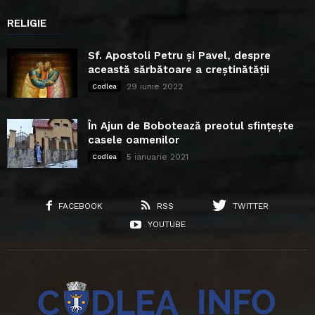
RELIGIE
Sf. Apostoli Petru și Pavel, despre
această sărbătoare a creștinătății
29 iunie 2022
Codlea
În Ajun de Bobotează preotul sfințește
casele oamenilor
5 ianuarie 2021
Codlea
FACEBOOK
RSS
TWITTER
YOUTUBE