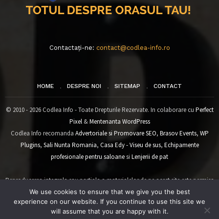
Contactați-ne:
contact@codlea-info.ro
HOME
DESPRE NOI
SITEMAP
CONTACT
© 2010 - 2026 Codlea Info - Toate Drepturile Rezervate. In colaborare cu
Perfect
Pixel
&
Mentenanta WordPress
Codlea Info recomanda
Advertoriale si Promovare SEO
,
Brasov Events
,
WP
Plugins
,
Sali Nunta Romania
,
Casa Edy - Viseu de sus
,
Echipamente
profesionale pentru saloane
si
Lenjerii de pat
Reproducerea integrala sau partiala a materialelor de pe acest site este permisa
We use cookies to ensure that we give you the best
numai cu acordul Codlea-Info.ro.
experience on our website. If you continue to use this site we
PREZENTI IN
will assume that you are happy with it.