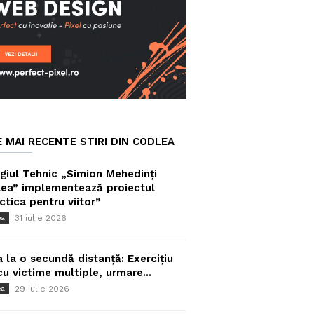
E MAI RECENTE STIRI DIN CODLEA
giul Tehnic „Simion Mehedinți
ea” implementează proiectul
ctica pentru viitor”
31 iulie 2026
ea
a la o secundă distanță: Exercițiu
cu victime multiple, urmare...
29 iulie 2026
ea