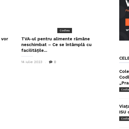
Codlea
 vor
TVA-ul pentru alimente rămâne
neschimbat – Ce se întâmplă cu
facilitățile...
CEL
14 iulie 2023
0
Cole
Codl
„Pra
Codl
Viaț
ISU 
Codl