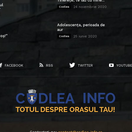
Tinerețe, te iau cu mine...
ul
24 noiembrie 2020
Codlea
”
Adolescența, perioada de
aur
oș!”
25 iunie 2020
Codlea
FACEBOOK
RSS
TWITTER
YOUTUB