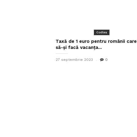
Codlea
Taxă de 1 euro pentru românii care
să-și facă vacanța...
27 septembrie 2023
0