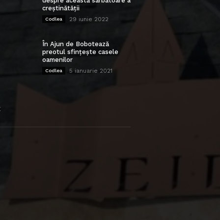
despre această sărbătoare a
creștinătății
29 iunie 2022
Codlea
În Ajun de Bobotează
preotul sfințește casele
oamenilor
5 ianuarie 2021
Codlea
E