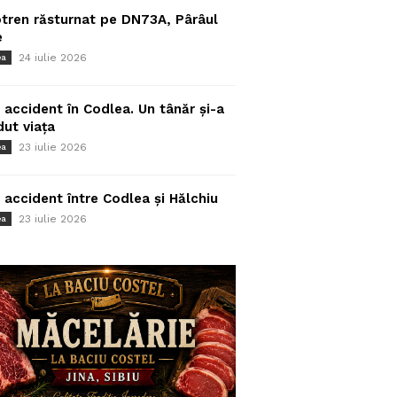
tren răsturnat pe DN73A, Pârâul
e
24 iulie 2026
ea
 accident în Codlea. Un tânăr și-a
dut viața
23 iulie 2026
ea
 accident între Codlea și Hălchiu
23 iulie 2026
ea