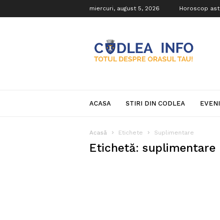
miercuri, august 5, 2026
Horoscop ast
Codlea
Info
ACASA
STIRI DIN CODLEA
EVEN
Acasă
Etichete
Suplimentare
Etichetă: suplimentare