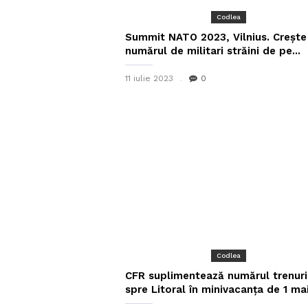
Codlea
Summit NATO 2023, Vilnius. Crește
numărul de militari străini de pe...
11 iulie 2023
0
Codlea
CFR suplimentează numărul trenuri
spre Litoral în minivacanţa de 1 ma