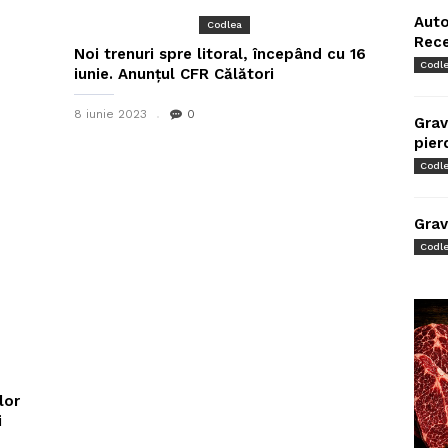
Auto
Codlea
Rec
Noi trenuri spre litoral, începând cu 16
Codl
iunie. Anunțul CFR Călători
8 iunie 2023
0
Grav
pier
Codl
Grav
Codl
lor
i