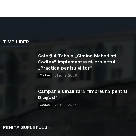
TIMP LIBER
Colegiul Tehnic „Simion Mehedinți
Codlea” implementează proiectul
„Practica pentru viitor”
31 iulie 2026
Codlea
Campanie umanitară ”Împreună pentru
Dragoș!”
24 mai 2026
Codlea
PENITA SUFLETULUI