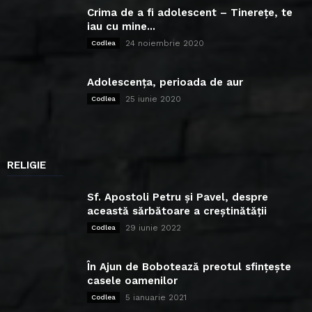
Crima de a fi adolescent – Tinerețe, te
iau cu mine...
24 noiembrie 2020
Codlea
Adolescența, perioada de aur
25 iunie 2020
Codlea
RELIGIE
Sf. Apostoli Petru și Pavel, despre
această sărbătoare a creștinătății
29 iunie 2022
Codlea
În Ajun de Bobotează preotul sfințește
casele oamenilor
5 ianuarie 2021
Codlea