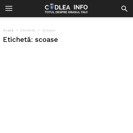
Acasă
Etichete
Scoase
Etichetă: scoase