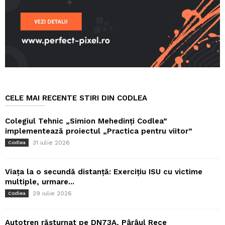
CELE MAI RECENTE STIRI DIN CODLEA
Colegiul Tehnic „Simion Mehedinți Codlea”
implementează proiectul „Practica pentru viitor”
31 iulie 2026
Codlea
Viața la o secundă distanță: Exercițiu ISU cu victime
multiple, urmare...
29 iulie 2026
Codlea
Autotren răsturnat pe DN73A, Pârâul Rece