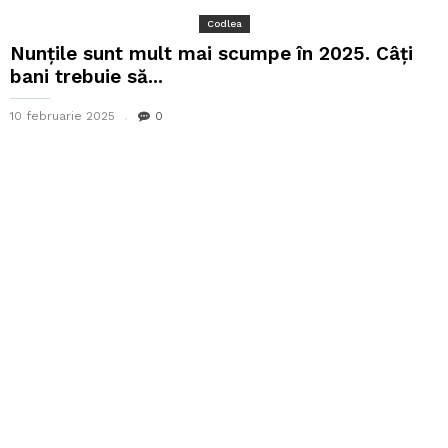
Codlea
Nunțile sunt mult mai scumpe în 2025. Câți
bani trebuie să...
10 februarie 2025
0