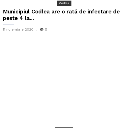
Codlea
Municipiul Codlea are o rată de infectare de
peste 4 la...
11 noiembrie 2020
0