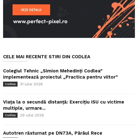
CELE MAI RECENTE STIRI DIN CODLEA
Colegiul Tehnic „Simion Mehedinți Codlea”
implementează proiectul „Practica pentru viitor”
31 iulie 2026
Codlea
Viața la o secundă distanță: Exercițiu ISU cu victime
multiple, urmare...
29 iulie 2026
Codlea
Autotren răsturnat pe DN73A, Pârâul Rece