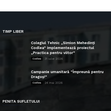
TIMP LIBER
Colegiul Tehnic „Simion Mehedinți
Codlea” implementează proiectul
„Practica pentru viitor”
31 iulie 2026
Codlea
Campanie umanitară ”Împreună pentru
Dragoș!”
24 mai 2026
Codlea
PENITA SUFLETULUI