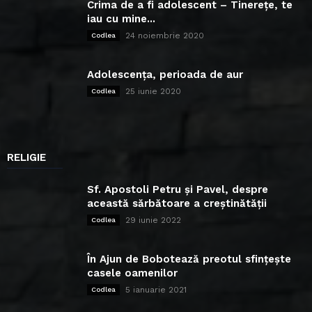
Crima de a fi adolescent – Tinerețe, te
iau cu mine...
24 noiembrie 2020
Codlea
Adolescența, perioada de aur
25 iunie 2020
Codlea
RELIGIE
Sf. Apostoli Petru și Pavel, despre
această sărbătoare a creștinătății
29 iunie 2022
Codlea
În Ajun de Bobotează preotul sfințește
casele oamenilor
5 ianuarie 2021
Codlea