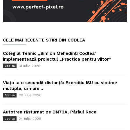
CELE MAI RECENTE STIRI DIN CODLEA
Colegiul Tehnic „Simion Mehedinți Codlea”
implementează proiectul „Practica pentru viitor”
31 iulie 2026
Codlea
Viața la o secundă distanță: Exercițiu ISU cu victime
multiple, urmare...
29 iulie 2026
Codlea
Autotren răsturnat pe DN73A, Pârâul Rece
24 iulie 2026
Codlea