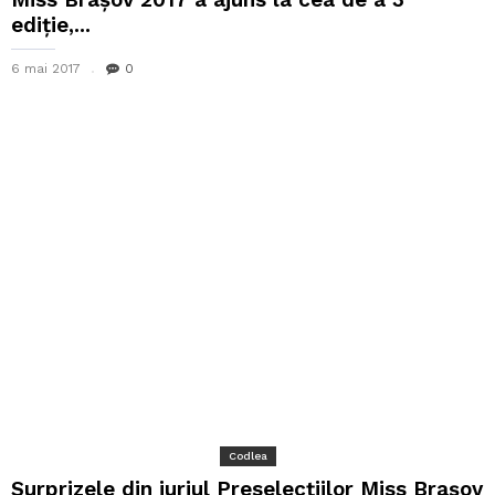
ediție,...
6 mai 2017
0
Codlea
Surprizele din juriul Preselecțiilor Miss Brașov