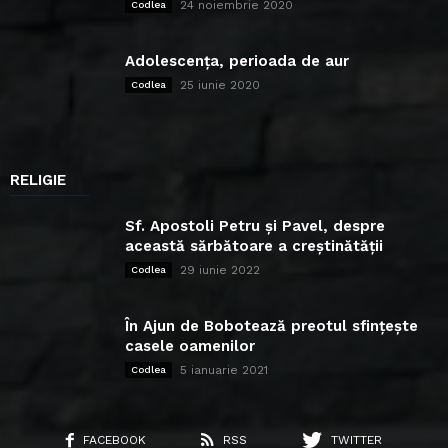
24 noiembrie 2020
Codlea
Adolescența, perioada de aur
25 iunie 2020
Codlea
RELIGIE
Sf. Apostoli Petru și Pavel, despre
această sărbătoare a creștinătății
29 iunie 2022
Codlea
În Ajun de Bobotează preotul sfințește
casele oamenilor
5 ianuarie 2021
Codlea
FACEBOOK
RSS
TWITTER