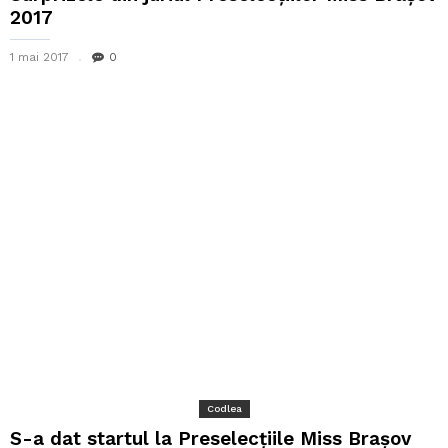
2017
1 mai 2017
0
Codlea
S-a dat startul la Preselecțiile Miss Brașov