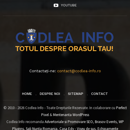
YOUTUBE
Contactați-ne:
contact@codlea-info.ro
HOME
DESPRE NOI
SITEMAP
CONTACT
© 2010 - 2026 Codlea Info - Toate Drepturile Rezervate. In colaborare cu
Perfect
Pixel
&
Mentenanta WordPress
Codlea Info recomanda
Advertoriale si Promovare SEO
,
Brasov Events
,
WP
Plugins
,
Sali Nunta Romania
,
Casa Edy - Viseu de sus
,
Echipamente