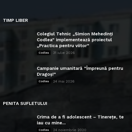
TIMP LIBER
Colegiul Tehnic „Simion Mehedinți
Codlea” implementează proiectul
„Practica pentru viitor”
31 iulie 2026
Codlea
Campanie umanitară ”Împreună pentru
Dragoș!”
24 mai 2026
Codlea
PENITA SUFLETULUI
Crima de a fi adolescent – Tinerețe, te
iau cu mine...
24 noiembrie 2020
Codlea