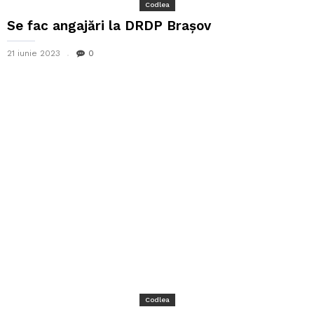
Codlea
Se fac angajări la DRDP Brașov
21 iunie 2023
0
Codlea