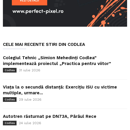
CELE MAI RECENTE STIRI DIN CODLEA
Colegiul Tehnic „Simion Mehedinți Codlea”
implementează proiectul „Practica pentru viitor”
31 iulie 2026
Codlea
Viața la o secundă distanță: Exercițiu ISU cu victime
multiple, urmare...
29 iulie 2026
Codlea
Autotren răsturnat pe DN73A, Pârâul Rece
24 iulie 2026
Codlea