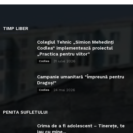
TIMP LIBER
Colegiul Tehnic „Simion Mehedinți
Codlea” implementează proiectul
„Practica pentru viitor”
31 iulie 2026
Codlea
Campanie umanitară ”Împreună pentru
Dragoș!”
24 mai 2026
Codlea
PENITA SUFLETULUI
Crima de a fi adolescent – Tinerețe, te
iau cu mine...