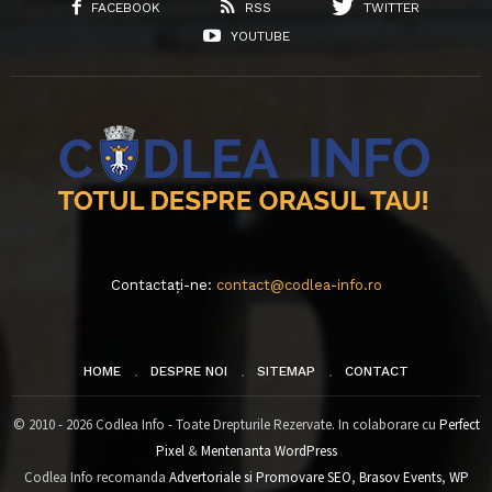
FACEBOOK
RSS
TWITTER
YOUTUBE
Contactați-ne:
contact@codlea-info.ro
HOME
DESPRE NOI
SITEMAP
CONTACT
© 2010 - 2026 Codlea Info - Toate Drepturile Rezervate. In colaborare cu
Perfect
Pixel
&
Mentenanta WordPress
Codlea Info recomanda
Advertoriale si Promovare SEO
,
Brasov Events
,
WP