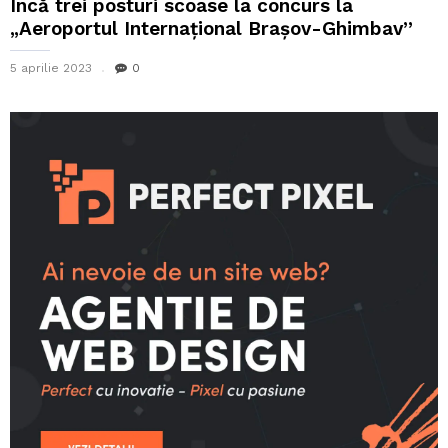
Încă trei posturi scoase la concurs la
„Aeroportul Internaţional Braşov-Ghimbav”
5 aprilie 2023
0