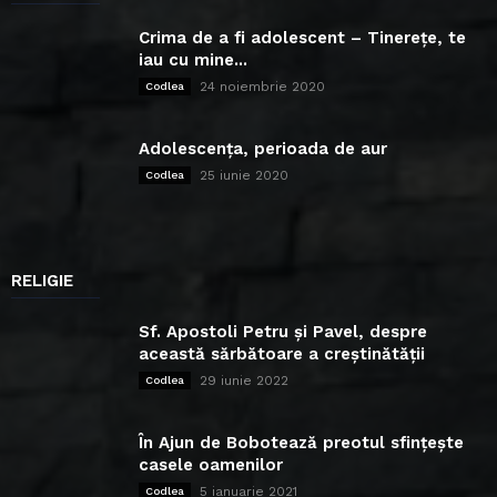
Crima de a fi adolescent – Tinerețe, te
iau cu mine...
24 noiembrie 2020
Codlea
Adolescența, perioada de aur
25 iunie 2020
Codlea
RELIGIE
Sf. Apostoli Petru și Pavel, despre
această sărbătoare a creștinătății
29 iunie 2022
Codlea
În Ajun de Bobotează preotul sfințește
casele oamenilor
5 ianuarie 2021
Codlea