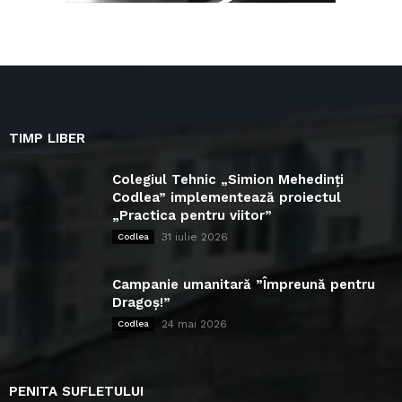
TIMP LIBER
Colegiul Tehnic „Simion Mehedinți
Codlea” implementează proiectul
„Practica pentru viitor”
31 iulie 2026
Codlea
Campanie umanitară ”Împreună pentru
Dragoș!”
24 mai 2026
Codlea
PENITA SUFLETULUI