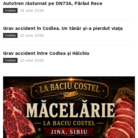
Autotren răsturnat pe DN73A, Pârâul Rece
24 iulie 2026
Codlea
Grav accident în Codlea. Un tânăr și-a pierdut viața
23 iulie 2026
Codlea
Grav accident între Codlea și Hălchiu
23 iulie 2026
Codlea