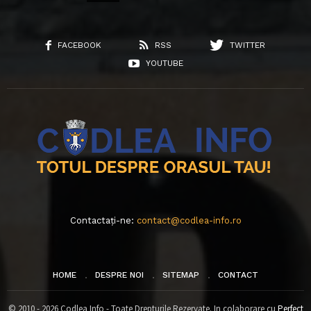
FACEBOOK
RSS
TWITTER
YOUTUBE
Contactați-ne:
contact@codlea-info.ro
HOME
DESPRE NOI
SITEMAP
CONTACT
© 2010 - 2026 Codlea Info - Toate Drepturile Rezervate. In colaborare cu
Perfect