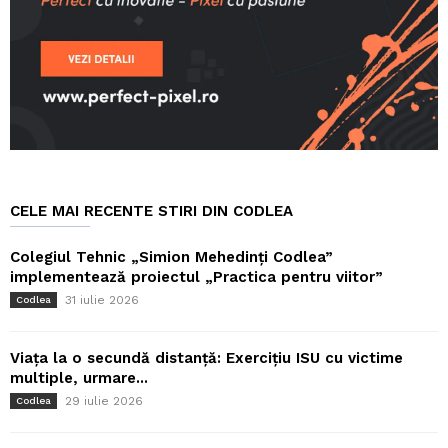
CELE MAI RECENTE STIRI DIN CODLEA
Colegiul Tehnic „Simion Mehedinți Codlea”
implementează proiectul „Practica pentru viitor”
31 iulie 2026
Codlea
Viața la o secundă distanță: Exercițiu ISU cu victime
multiple, urmare...
29 iulie 2026
Codlea