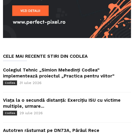
CELE MAI RECENTE STIRI DIN CODLEA
Colegiul Tehnic „Simion Mehedinți Codlea”
implementează proiectul „Practica pentru viitor”
31 iulie 2026
Codlea
Viața la o secundă distanță: Exercițiu ISU cu victime
multiple, urmare...
29 iulie 2026
Codlea
Autotren răsturnat pe DN73A, Pârâul Rece