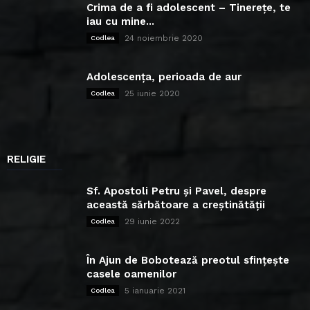
Crima de a fi adolescent – Tinerețe, te
iau cu mine...
24 noiembrie 2020
Codlea
Adolescența, perioada de aur
25 iunie 2020
Codlea
RELIGIE
Sf. Apostoli Petru și Pavel, despre
această sărbătoare a creștinătății
29 iunie 2022
Codlea
În Ajun de Bobotează preotul sfințește
casele oamenilor
5 ianuarie 2021
Codlea