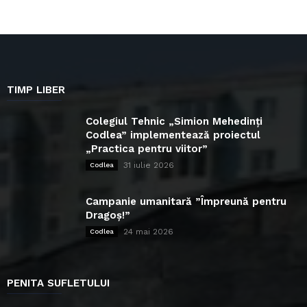
TIMP LIBER
Colegiul Tehnic „Simion Mehedinți
Codlea” implementează proiectul
„Practica pentru viitor”
31 iulie 2026
Codlea
Campanie umanitară ”Împreună pentru
Dragoș!”
24 mai 2026
Codlea
PENITA SUFLETULUI