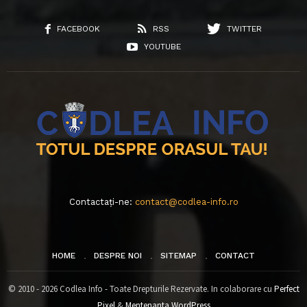
FACEBOOK
RSS
TWITTER
YOUTUBE
Contactați-ne:
contact@codlea-info.ro
HOME
DESPRE NOI
SITEMAP
CONTACT
© 2010 - 2026 Codlea Info - Toate Drepturile Rezervate. In colaborare cu
Perfect
Pixel
&
Mentenanta WordPress