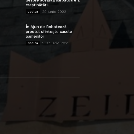
despre această sărbătoare a
creștinătății
29 iunie 2022
Codlea
În Ajun de Bobotează
preotul sfințește casele
oamenilor
5 ianuarie 2021
Codlea
E