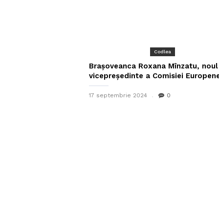
Codlea
Brașoveanca Roxana Mînzatu, noul
vicepreședinte a Comisiei Europen
17 septembrie 2024
0