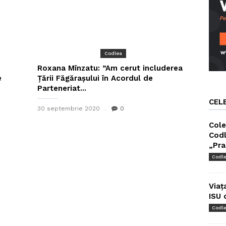
Codlea
Roxana Mînzatu: ”Am cerut includerea
e
Țării Făgărașului în Acordul de
Parteneriat...
CEL
30 septembrie 2020
0
Cole
Codl
„Pra
Codl
Viaț
ISU 
Codl