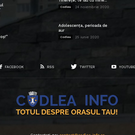
Tinerețe, te iau cu mine...
ul
24 noiembrie 2020
Codlea
”
Adolescența, perioada de
aur
oș!”
25 iunie 2020
Codlea
FACEBOOK
RSS
TWITTER
YOUTUB