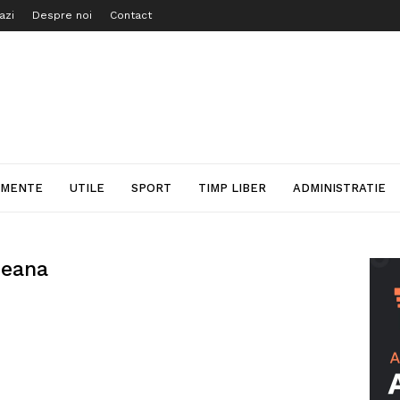
azi
Despre noi
Contact
IMENTE
UTILE
SPORT
TIMP LIBER
ADMINISTRATIE
peana