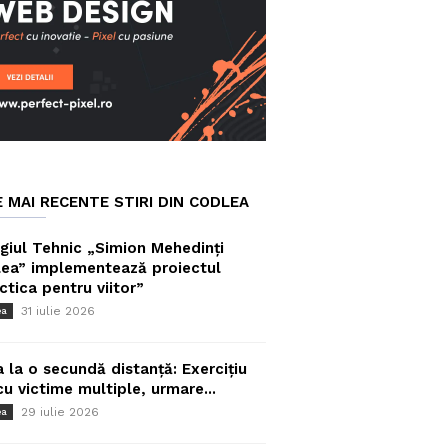
E MAI RECENTE STIRI DIN CODLEA
giul Tehnic „Simion Mehedinți
ea” implementează proiectul
ctica pentru viitor”
31 iulie 2026
ea
a la o secundă distanță: Exercițiu
cu victime multiple, urmare...
29 iulie 2026
ea