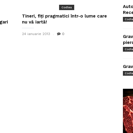
Auto
Codlea
Rec
Tineri, fiți pragmatici într-o lume care
Codl
gari
nu vă iartă!
24 ianuarie 2013
0
Grav
pier
Codl
Grav
Codl