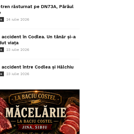
tren răsturnat pe DN73A, Pârâul
e
24 iulie 2026
ea
 accident în Codlea. Un tânăr și-a
dut viața
23 iulie 2026
ea
 accident între Codlea și Hălchiu
23 iulie 2026
ea