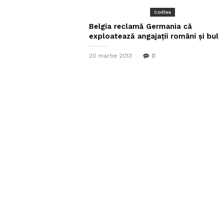
Codlea
Belgia reclamă Germania că
exploatează angajații români și bul
20 martie 2013
0