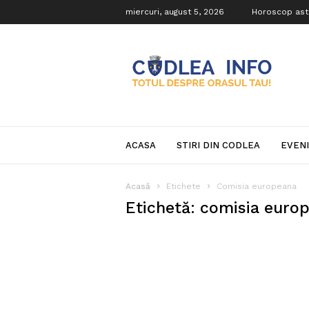
miercuri, august 5, 2026
Horoscop ast
Codlea
Info
ACASA
STIRI DIN CODLEA
EVEN
Acasă
Etichete
Comisia europeana
Etichetă: comisia euro