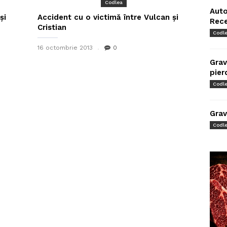
Codlea
Auto
și
Accident cu o victimă între Vulcan și
Rec
Cristian
Codl
16 octombrie 2013
0
Grav
pier
Codl
Grav
Codl