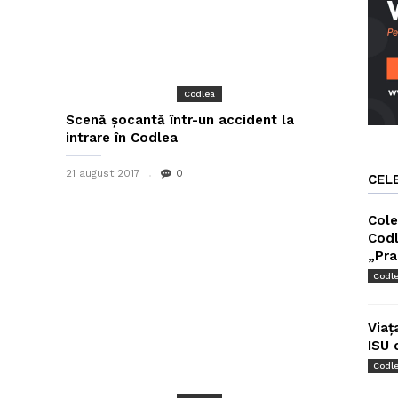
Codlea
Scenă șocantă într-un accident la
intrare în Codlea
21 august 2017
0
CEL
Cole
Codl
„Pra
Codl
Viaț
ISU 
Codl