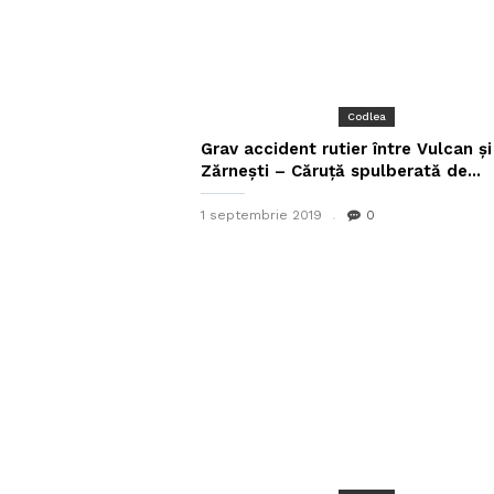
Codlea
Grav accident rutier între Vulcan și
Zărnești – Căruță spulberată de...
1 septembrie 2019
0