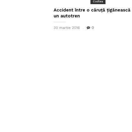
Codlea
Accident între o căruță țigănească 
un autotren
30 martie 2016
0