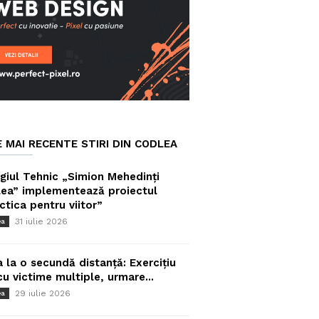
E MAI RECENTE STIRI DIN CODLEA
giul Tehnic „Simion Mehedinți
ea” implementează proiectul
ctica pentru viitor”
31 iulie 2026
ea
a la o secundă distanță: Exercițiu
cu victime multiple, urmare...
29 iulie 2026
ea