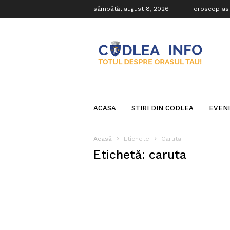
sâmbătă, august 8, 2026
Horoscop as
Codlea
Info
ACASA
STIRI DIN CODLEA
EVEN
Acasă
Etichete
Caruta
Etichetă: caruta