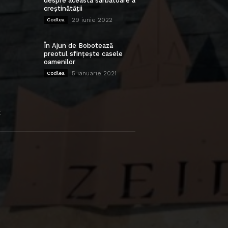
despre această sărbătoare a
creștinătății
29 iunie 2022
Codlea
În Ajun de Bobotează
preotul sfințește casele
oamenilor
5 ianuarie 2021
Codlea
E