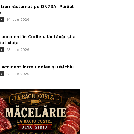
tren răsturnat pe DN73A, Pârâul
e
24 iulie 2026
ea
 accident în Codlea. Un tânăr și-a
dut viața
23 iulie 2026
ea
 accident între Codlea și Hălchiu
23 iulie 2026
ea