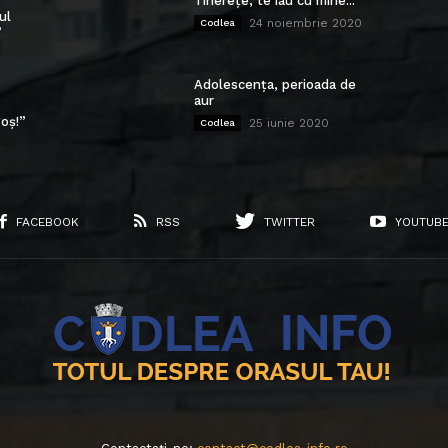
Tinerețe, te iau cu mine...
ul
24 noiembrie 2020
Codlea
”
Adolescența, perioada de
aur
oș!”
25 iunie 2020
Codlea
FACEBOOK
RSS
TWITTER
YOUTUB