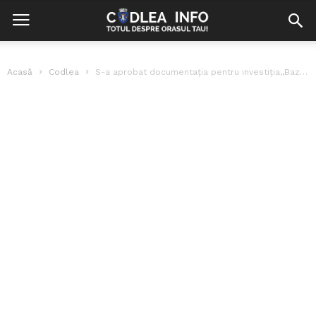
Acasă
Codlea
S-a aprobat documentația pentru investiția,,Bazin de înot” la Maialul Codlea