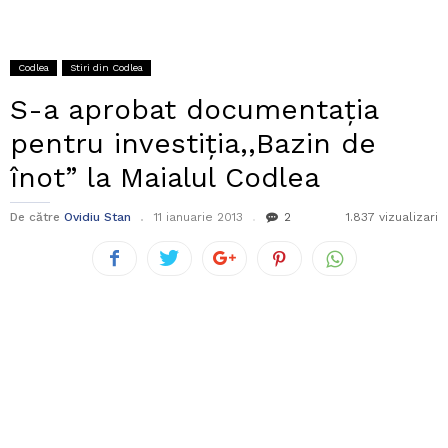
Codlea
Stiri din Codlea
S-a aprobat documentația
pentru investiția,,Bazin de
înot” la Maialul Codlea
De către
Ovidiu Stan
11 ianuarie 2013
2
1.837 vizualizari