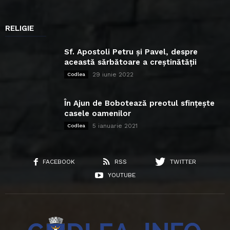
RELIGIE
Sf. Apostoli Petru și Pavel, despre
această sărbătoare a creștinătății
29 iunie 2022
Codlea
În Ajun de Bobotează preotul sfințește
casele oamenilor
5 ianuarie 2021
Codlea
FACEBOOK
RSS
TWITTER
YOUTUBE