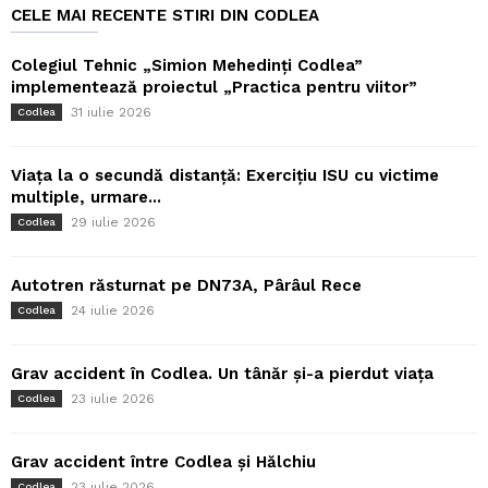
CELE MAI RECENTE STIRI DIN CODLEA
Colegiul Tehnic „Simion Mehedinți Codlea”
implementează proiectul „Practica pentru viitor”
31 iulie 2026
Codlea
Viața la o secundă distanță: Exercițiu ISU cu victime
multiple, urmare...
29 iulie 2026
Codlea
Autotren răsturnat pe DN73A, Pârâul Rece
24 iulie 2026
Codlea
Grav accident în Codlea. Un tânăr și-a pierdut viața
23 iulie 2026
Codlea
Grav accident între Codlea și Hălchiu
23 iulie 2026
Codlea