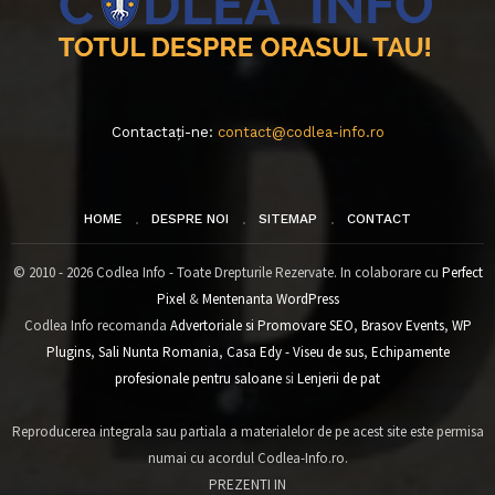
Contactați-ne:
contact@codlea-info.ro
HOME
DESPRE NOI
SITEMAP
CONTACT
© 2010 - 2026 Codlea Info - Toate Drepturile Rezervate. In colaborare cu
Perfect
Pixel
&
Mentenanta WordPress
Codlea Info recomanda
Advertoriale si Promovare SEO
,
Brasov Events
,
WP
Plugins
,
Sali Nunta Romania
,
Casa Edy - Viseu de sus
,
Echipamente
profesionale pentru saloane
si
Lenjerii de pat
Reproducerea integrala sau partiala a materialelor de pe acest site este permisa
numai cu acordul Codlea-Info.ro.
PREZENTI IN