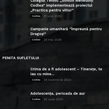
Colegiul Tehnic „Simion Mehedinți
Codlea” implementează proiectul
„Practica pentru viitor”
31 iulie 2026
Codlea
Campanie umanitară ”Împreună pentru
Dragoș!”
24 mai 2026
Codlea
PENITA SUFLETULUI
Crima de a fi adolescent – Tinerețe, te
iau cu mine...
24 noiembrie 2020
Codlea
Adolescența, perioada de aur
25 iunie 2020
Codlea