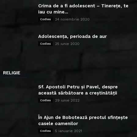
Crima de a fi adolescent – Tinerețe, te
iau cu mine...
24 noiembrie 2020
Codlea
Adolescența, perioada de aur
25 iunie 2020
Codlea
RELIGIE
Sf. Apostoli Petru și Pavel, despre
această sărbătoare a creștinătății
29 iunie 2022
Codlea
În Ajun de Bobotează preotul sfințește
casele oamenilor
5 ianuarie 2021
Codlea