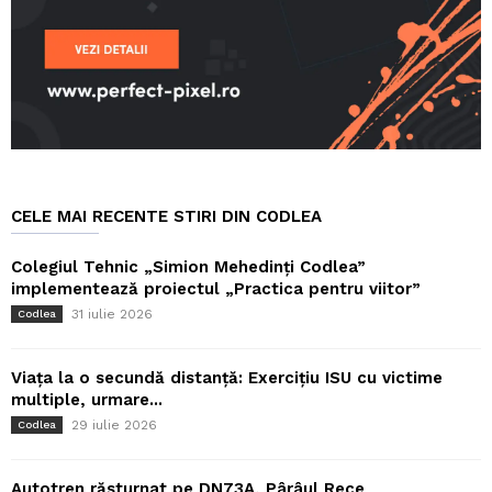
CELE MAI RECENTE STIRI DIN CODLEA
Colegiul Tehnic „Simion Mehedinți Codlea”
implementează proiectul „Practica pentru viitor”
31 iulie 2026
Codlea
Viața la o secundă distanță: Exercițiu ISU cu victime
multiple, urmare...
29 iulie 2026
Codlea
Autotren răsturnat pe DN73A, Pârâul Rece