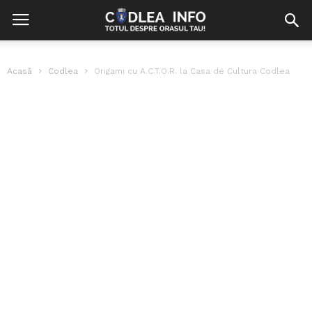
Acasă
Codlea
Origami cu A.C.T.O.R. la Casa de Cultura Codlea