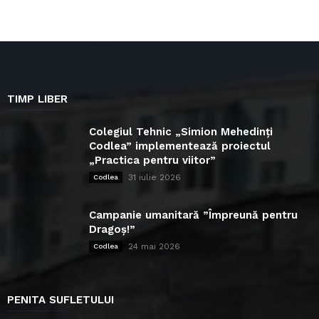
TIMP LIBER
Colegiul Tehnic „Simion Mehedinți
Codlea” implementează proiectul
„Practica pentru viitor”
31 iulie 2026
Codlea
Campanie umanitară ”Împreună pentru
Dragoș!”
24 mai 2026
Codlea
PENITA SUFLETULUI