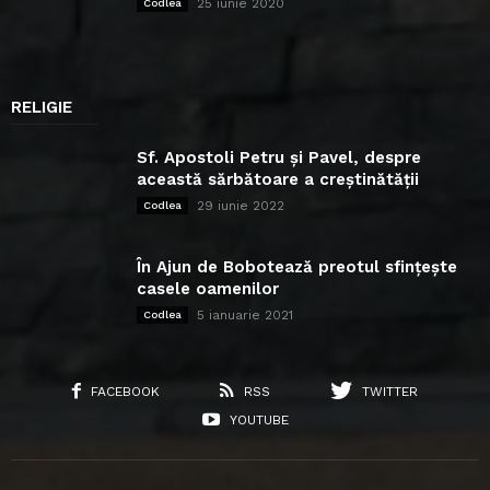
25 iunie 2020
Codlea
RELIGIE
Sf. Apostoli Petru și Pavel, despre
această sărbătoare a creștinătății
29 iunie 2022
Codlea
În Ajun de Bobotează preotul sfințește
casele oamenilor
5 ianuarie 2021
Codlea
FACEBOOK
RSS
TWITTER
YOUTUBE