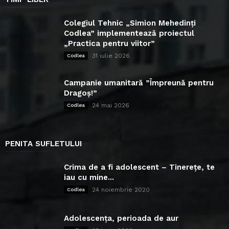
Colegiul Tehnic „Simion Mehedinți
Codlea” implementează proiectul
„Practica pentru viitor”
31 iulie 2026
Codlea
Campanie umanitară ”Împreună pentru
Dragoș!”
24 mai 2026
Codlea
PENITA SUFLETULUI
Crima de a fi adolescent – Tinerețe, te
iau cu mine...
24 noiembrie 2020
Codlea
Adolescența, perioada de aur