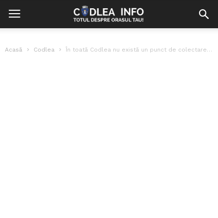
Acasă
Codlea
În toată Codlea nu există un punct de colectare selectivă a deșeurilor