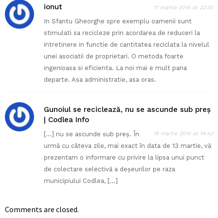
ionut
17 martie 2014 at 22:30
In Sfantu Gheorghe spre exemplu oamenii sunt
stimulati sa recicleze prin acordarea de reduceri la
intretinere in functie de cantitatea reciclata la nivelul
unei asociatii de proprietari. O metoda foarte
ingenioasa si eficienta. La noi mai e mult pana
departe. Asa administratie, asa oras.
Gunoiul se reciclează, nu se ascunde sub preș
| Codlea Info
[…] nu se ascunde sub preș. În
19 martie 2014 at 14:42
urmă cu câteva zile, mai exact în data de 13 martie, vă
prezentam o informare cu privire la lipsa unui punct
de colectare selectivă a deșeurilor pe raza
municipiului Codlea, […]
Comments are closed.