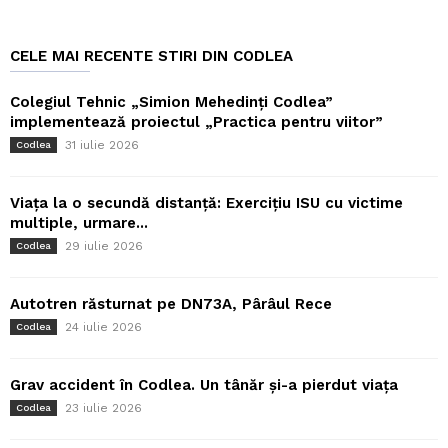
CELE MAI RECENTE STIRI DIN CODLEA
Colegiul Tehnic „Simion Mehedinți Codlea”
implementează proiectul „Practica pentru viitor”
31 iulie 2026
Codlea
Viața la o secundă distanță: Exercițiu ISU cu victime
multiple, urmare...
29 iulie 2026
Codlea
Autotren răsturnat pe DN73A, Pârâul Rece
24 iulie 2026
Codlea
Grav accident în Codlea. Un tânăr și-a pierdut viața
23 iulie 2026
Codlea