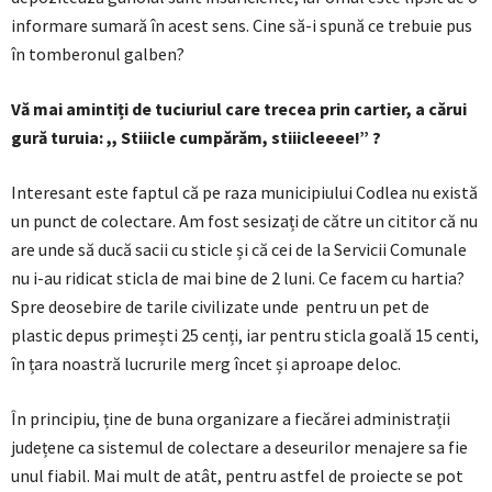
informare sumară în acest sens. Cine să-i spună ce trebuie pus
în tomberonul galben?
Vă mai amintiți de tuciuriul care trecea prin cartier, a cărui
gură turuia: ,, Stiiicle cumpărăm, stiiicleeee!” ?
Interesant este faptul că pe raza municipiului Codlea nu există
un punct de colectare. Am fost sesizați de către un cititor că nu
are unde să ducă sacii cu sticle și că cei de la Servicii Comunale
nu i-au ridicat sticla de mai bine de 2 luni. Ce facem cu hartia?
Spre deosebire de tarile civilizate unde pentru un pet de
plastic depus primești 25 cenți, iar pentru sticla goală 15 centi,
în țara noastră lucrurile merg încet și aproape deloc.
În principiu, ține de buna organizare a fiecărei administrații
județene ca sistemul de colectare a deseurilor menajere sa fie
unul fiabil. Mai mult de atât, pentru astfel de proiecte se pot