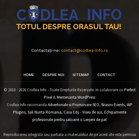
Contactați-ne:
contact@codlea-info.ro
HOME
DESPRE NOI
SITEMAP
CONTACT
© 2010 - 2026 Codlea Info - Toate Drepturile Rezervate. In colaborare cu
Perfect
Pixel
&
Mentenanta WordPress
Codlea Info recomanda
Advertoriale si Promovare SEO
,
Brasov Events
,
WP
Plugins
,
Sali Nunta Romania
,
Casa Edy - Viseu de sus
,
Echipamente
profesionale pentru saloane
si
Lenjerii de pat
Reproducerea integrala sau partiala a materialelor de pe acest site este permisa