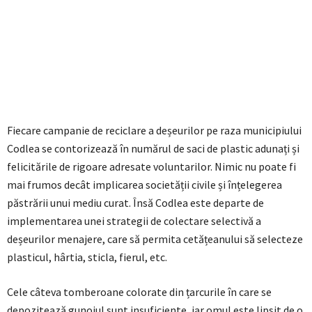
Fiecare campanie de reciclare a deșeurilor pe raza municipiului
Codlea se contorizează în numărul de saci de plastic adunați și
felicitările de rigoare adresate voluntarilor. Nimic nu poate fi
mai frumos decât implicarea societății civile și înțelegerea
păstrării unui mediu curat. Însă Codlea este departe de
implementarea unei strategii de colectare selectivă a
deșeurilor menajere, care să permita cetățeanului să selecteze
plasticul, hârtia, sticla, fierul, etc.
Cele câteva tomberoane colorate din țarcurile în care se
depozitează gunoiul sunt insuficiente, iar omul este lipsit de o