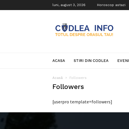
luni, august 3, 2026
Horoscop astazi
Codlea
Info
ACASA
STIRI DIN CODLEA
EVEN
Acasă
Followers
Followers
[userpro template=followers]