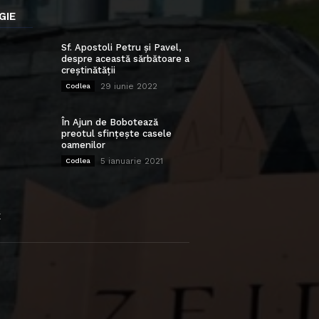
GIE
Sf. Apostoli Petru și Pavel,
despre această sărbătoare a
creștinătății
29 iunie 2022
Codlea
În Ajun de Bobotează
preotul sfințește casele
oamenilor
5 ianuarie 2021
Codlea
E