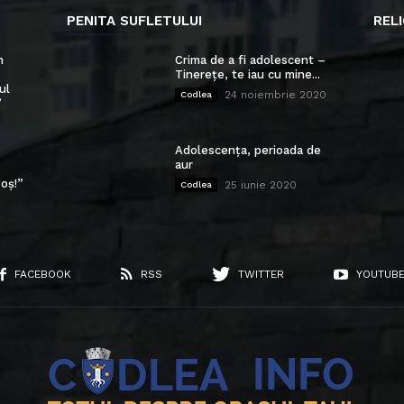
PENITA SUFLETULUI
RELI
n
Crima de a fi adolescent –
Tinerețe, te iau cu mine...
ul
24 noiembrie 2020
Codlea
”
Adolescența, perioada de
aur
oș!”
25 iunie 2020
Codlea
FACEBOOK
RSS
TWITTER
YOUTUB