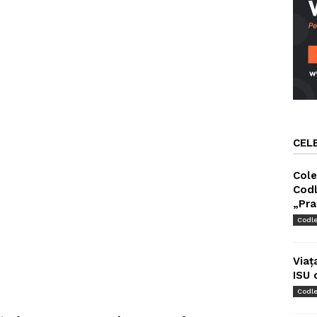
CEL
Cole
Codl
„Pra
Codl
Viaț
ISU 
Codl