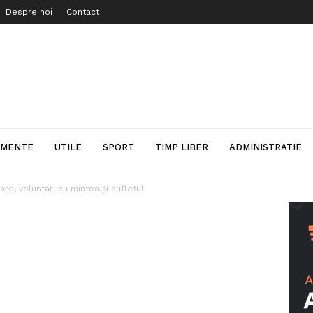
Despre noi
Contact
IMENTE
UTILE
SPORT
TIMP LIBER
ADMINISTRATIE
oare, voluntari cu mintea și sufletul