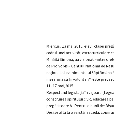
Miercuri, 13 mai 2015, elevii clasei preg
cadrul unei activităţi extracurriculare 
Mihăilă Simona, au vizionat –între ore
de Pro Vobis – Centrul Naţional de Resu
naţional al evenimentului Săptămâna Na
înseamnă să fii voluntar?” este prevăzut
11- 17 mai,2015.
Respectând legislaţia în vigoare (Legea
construirea spiritului civic, educarea p
pregătitoare A . Pentru o bună desfăşurar
Deşi se află la o vârstă fragedă, copiii 