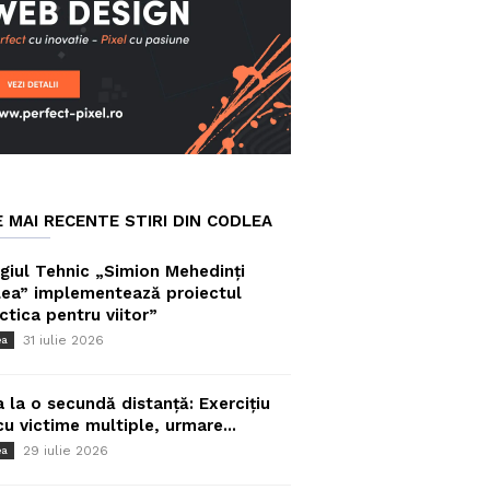
E MAI RECENTE STIRI DIN CODLEA
giul Tehnic „Simion Mehedinți
ea” implementează proiectul
ctica pentru viitor”
31 iulie 2026
ea
a la o secundă distanță: Exercițiu
cu victime multiple, urmare...
29 iulie 2026
ea