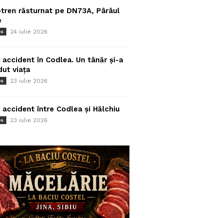
tren răsturnat pe DN73A, Pârâul
e
24 iulie 2026
ea
 accident în Codlea. Un tânăr și-a
dut viața
23 iulie 2026
ea
 accident între Codlea și Hălchiu
23 iulie 2026
ea