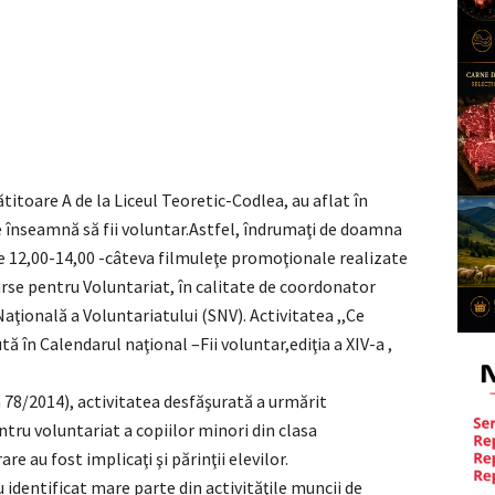
ătitoare A de la Liceul Teoretic-Codlea, au aflat în
ce înseamnă să fii voluntar.Astfel, îndrumaţi de doamna
le 12,00-14,00 -câteva filmuleţe promoţionale realizate
rse pentru Voluntariat, în calitate de coordonator
ţională a Voluntariatului (SNV). Activitatea ,,Ce
ă în Calendarul naţional –Fii voluntar,ediţia a XIV-a ,
 78/2014), activitatea desfăşurată a urmărit
entru voluntariat a copiilor minori din clasa
e au fost implicaţi şi părinţii elevilor.
au identificat mare parte din activităţile muncii de