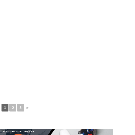
1
2
3
►