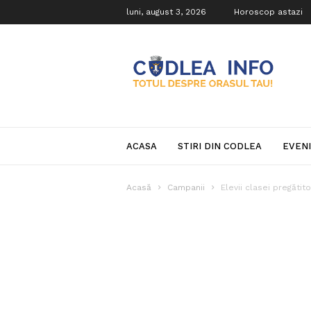
luni, august 3, 2026
Horoscop astazi
Codlea
Info
ACASA
STIRI DIN CODLEA
EVEN
Acasă
Campanii
Elevii clasei pregătit