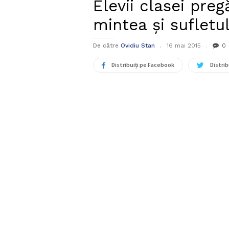
Elevii clasei preg
mintea și sufletu
De către
Ovidiu Stan
16 mai 2015
0
Distribuiți pe Facebook
Distrib