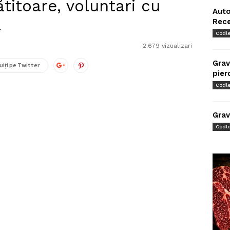
ătitoare, voluntari cu
Auto
l
Rec
Codl
2.679 vizualizari
Grav
uiți pe Twitter
pier
Codl
Grav
Codl