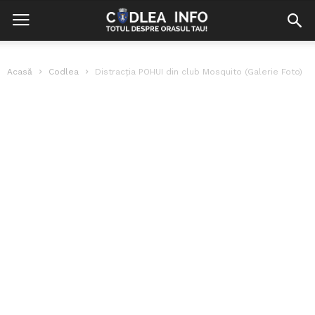
Acasă
Codlea
Distracţia POHUI din club Mosquito (Galerie Foto)