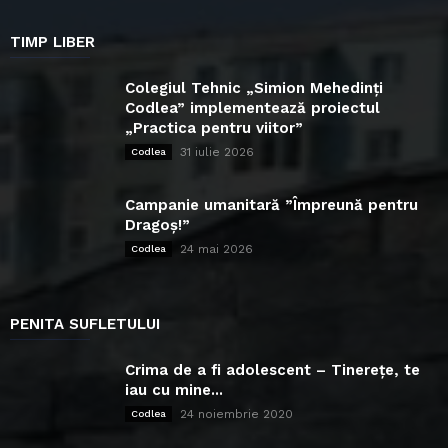
TIMP LIBER
Colegiul Tehnic „Simion Mehedinți
Codlea” implementează proiectul
„Practica pentru viitor”
31 iulie 2026
Codlea
Campanie umanitară ”Împreună pentru
Dragoș!”
24 mai 2026
Codlea
PENITA SUFLETULUI
Crima de a fi adolescent – Tinerețe, te
iau cu mine...
24 noiembrie 2020
Codlea