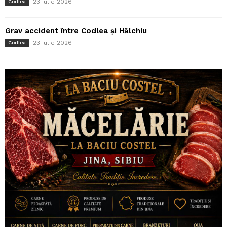
23 iulie 2026
Codlea
Grav accident între Codlea și Hălchiu
23 iulie 2026
Codlea