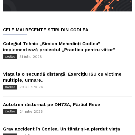
CELE MAI RECENTE STIRI DIN CODLEA
Colegiul Tehnic „Simion Mehedinți Codlea”
implementează proiectul „Practica pentru viitor”
31 iulie 2026
Codlea
Viața la o secundă distanță: Exercițiu ISU cu victime
multiple, urmare...
29 iulie 2026
Codlea
Autotren răsturnat pe DN73A, Pârâul Rece
24 iulie 2026
Codlea
Grav accident în Codlea. Un tânăr și-a pierdut viața