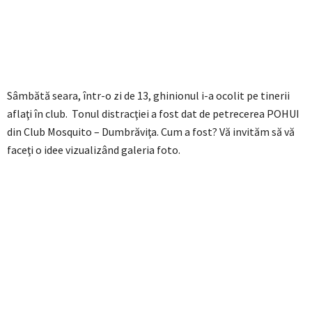
Sâmbătă seara, într-o zi de 13, ghinionul i-a ocolit pe tinerii
aflaţi în club. Tonul distracţiei a fost dat de petrecerea POHUI
din Club Mosquito – Dumbrăviţa. Cum a fost? Vă invităm să vă
faceţi o idee vizualizând galeria foto.