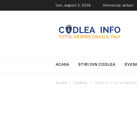
luni, august 3, 2026
Horoscop astazi
Codlea
Info
ACASA
STIRI DIN CODLEA
EVEN
Acasă
Codlea
Codleni, vi se pregăteș