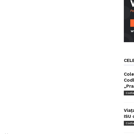
CEL
Cole
Codl
„Pra
Codl
Viaț
ISU 
Codl