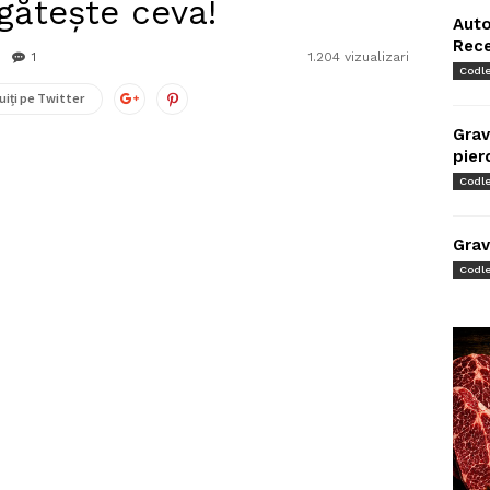
egătește ceva!
Auto
Rec
1
1.204 vizualizari
Codl
uiți pe Twitter
Grav
pier
Codl
Grav
Codl