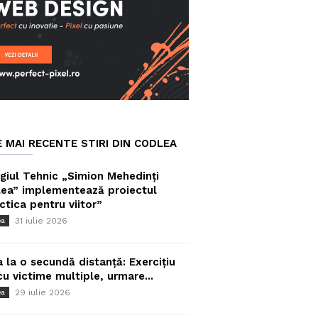
E MAI RECENTE STIRI DIN CODLEA
giul Tehnic „Simion Mehedinți
ea” implementează proiectul
ctica pentru viitor”
31 iulie 2026
ea
a la o secundă distanță: Exercițiu
cu victime multiple, urmare...
29 iulie 2026
ea