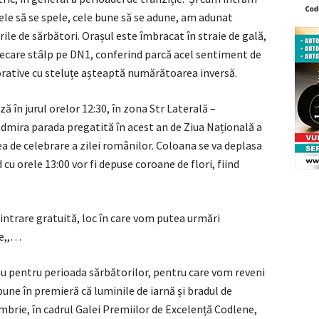
rele să se spele, cele bune să se adune, am adunat
rile de sărbători. Orașul este îmbracat în straie de gală,
fiecare stâlp pe DN1, conferind parcă acel sentiment de
rative cu steluțe așteaptă numărătoarea inversă.
ă în jurul orelor 12:30, în zona Str Laterală –
admira parada pregatită în acest an de Ziua Națională a
 de celebrare a zilei românilor. Coloana se va deplasa
cu orele 13:00 vor fi depuse coroane de flori, fiind
 intrare gratuită, loc în care vom putea urmări
re,,…
nu pentru perioada sărbătorilor, pentru care vom reveni
pune în premieră că luminile de iarnă și bradul de
embrie, în cadrul Galei Premiilor de Excelență Codlene,