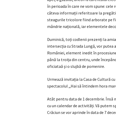
în perioada în care ne vom spune: cele 
câteva informații referitoare la pregăti
steagurile tricolore fiind arborate pe 
mândrie națională, iar elementele deco
Duminică, toți codlenii prezenți la amiaz
intersecția cu Strada Lungă, vor putea 
României, element inedit în procesiunea
până la troița din centru, unde începând 
oficiataă și o slujbă de pomenire.
Urmează invitația la Casa de Cultură cu
spectacolul ,,Hai să întindem hora ma
Atât pentru data de 1 decembrie. Însă 
cu un calendar de activități. Vă putem s
Crăciun se vor aprinde în data de 7 dec