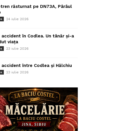
tren răsturnat pe DN73A, Pârâul
e
24 iulie 2026
ea
 accident în Codlea. Un tânăr și-a
dut viața
23 iulie 2026
ea
 accident între Codlea și Hălchiu
23 iulie 2026
ea