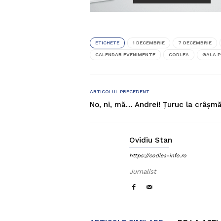
ETICHETE
1 DECEMBRIE
7 DECEMBRIE
CALENDAR EVENIMENTE
CODLEA
GALA P
ARTICOLUL PRECEDENT
No, ni, mă… Andrei! Țuruc la crâșmă
Ovidiu Stan
https://codlea-info.ro
Jurnalist