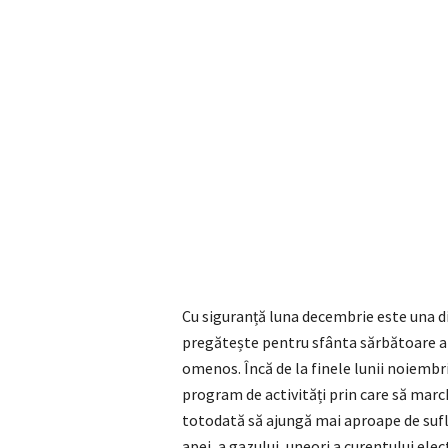
Cu siguranță luna decembrie este una d
pregătește pentru sfânta sărbătoare a C
omenos. Încă de la finele lunii noiembri
program de activități prin care să mar
totodată să ajungă mai aproape de sufle
apei, a gazului, uneori a curentului elec