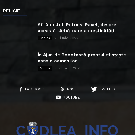
RELIGIE
Sf. Apostoli Petru și Pavel, despre
această sărbătoare a creștinătății
29 iunie 2022
Codlea
În Ajun de Bobotează preotul sfințește
casele oamenilor
5 ianuarie 2021
Codlea
FACEBOOK
RSS
TWITTER
YOUTUBE