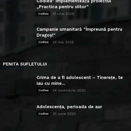
Codlea” implementează proiectul
„Practica pentru viitor”
31 iulie 2026
Codlea
Campanie umanitară ”Împreună pentru
Dragoș!”
24 mai 2026
Codlea
PENITA SUFLETULUI
Crima de a fi adolescent – Tinerețe, te
iau cu mine...
24 noiembrie 2020
Codlea
Adolescența, perioada de aur
25 iunie 2020
Codlea