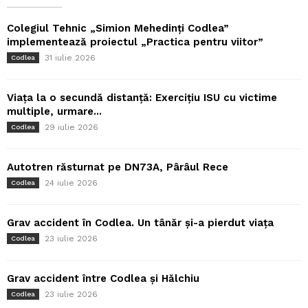
Colegiul Tehnic „Simion Mehedinți Codlea”
implementează proiectul „Practica pentru viitor”
31 iulie 2026
Codlea
Viața la o secundă distanță: Exercițiu ISU cu victime
multiple, urmare...
29 iulie 2026
Codlea
Autotren răsturnat pe DN73A, Pârâul Rece
24 iulie 2026
Codlea
Grav accident în Codlea. Un tânăr și-a pierdut viața
23 iulie 2026
Codlea
Grav accident între Codlea și Hălchiu
23 iulie 2026
Codlea