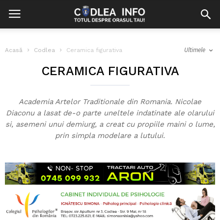
Ultimele
Acasă
Codlea
Ceramica figurativa
CERAMICA FIGURATIVA
Academia Artelor Traditionale din Romania. Nicolae
Diaconu a lasat de-o parte uneltele indatinate ale olarului
si, asemeni unui demiurg, a creat cu propiile maini o lume,
prin simpla modelare a lutului.