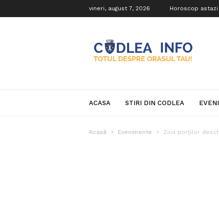
vineri, august 7, 2026
Horoscop astazi
Codlea
Info
ACASA
STIRI DIN CODLEA
EVEN
Acasă
Evenimente
Ziua porţilor desc