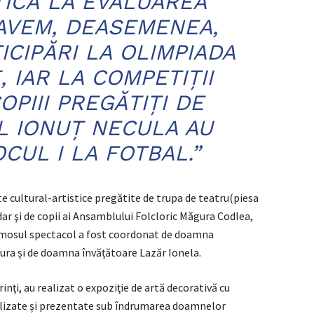
ICĂ LA EVALUAREA
AVEM, DEASEMENEA,
ICIPĂRI LA OLIMPIADA
, IAR LA COMPETIȚII
OPIII PREGĂTIȚI DE
 IONUȚ NECULA AU
CUL I LA FOTBAL.”
e cultural-artistice pregătite de trupa de teatru(piesa
r şi de copii ai Ansamblului Folcloric Măgura Codlea,
Frumosul spectacol a fost coordonat de doamna
ra și de doamna învățătoare Lazăr Ionela.
rinţi, au realizat o expoziţie de artă decorativă cu
alizate și prezentate sub îndrumarea doamnelor