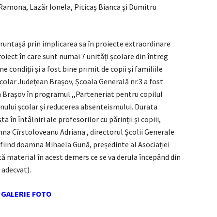
Ramona, Lazăr Ionela, Piticaș Bianca și Dumitru
runtașă prin implicarea sa în proiecte extraordinare
oiect în care sunt numai 7 unități școlare din întreg
e condiții și a fost bine primit de copii și familiile
colar Județean Brașov, Școala Generală nr.3 a fost
in Brașov în programul ,,Parteneriat pentru copilul
nului școlar și reducerea absenteismului. Durata
a în întâlniri ale profesorilor cu părinții și copiii,
na Cîrstoloveanu Adriana , directorul Școlii Generale
 fiind doamna Mihaela Gună, președinte al Asociației
nită material în acest demers ce se va derula începând din
 adecvat).
GALERIE FOTO