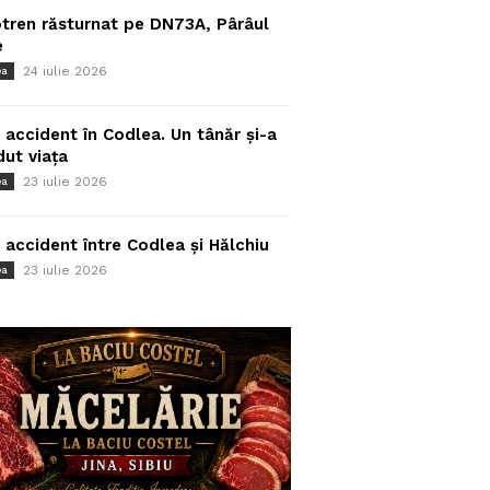
tren răsturnat pe DN73A, Pârâul
e
24 iulie 2026
ea
 accident în Codlea. Un tânăr și-a
dut viața
23 iulie 2026
ea
 accident între Codlea și Hălchiu
23 iulie 2026
ea