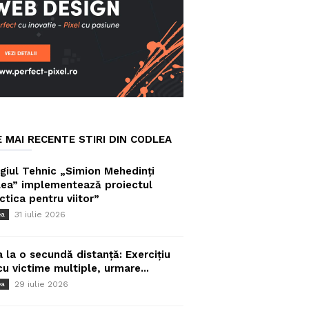
E MAI RECENTE STIRI DIN CODLEA
giul Tehnic „Simion Mehedinți
ea” implementează proiectul
ctica pentru viitor”
31 iulie 2026
ea
a la o secundă distanță: Exercițiu
cu victime multiple, urmare...
29 iulie 2026
ea