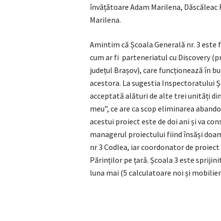
învățătoare Adam Marilena, Dăscăleac 
Marilena.
Amintim că Școala Generală nr. 3 este f
cum ar fi parteneriatul cu Discovery (pr
județul Brașov), care funcționează în bun
acestora. La sugestia Inspectoratului Ș
acceptată alături de alte trei unități d
meu”, ce are ca scop eliminarea abando
acestui proiect este de doi ani și va const
managerul proiectului fiind însăși doam
nr 3 Codlea, iar coordonator de proiect
Părinților pe țară. Școala 3 este spriji
luna mai (5 calculatoare noi și mobilier