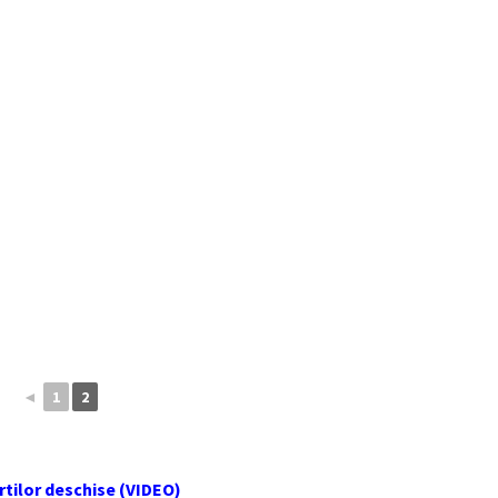
◄
1
2
rtilor deschise (VIDEO)