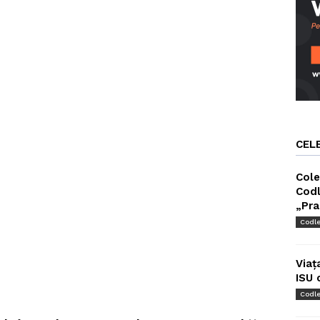
CEL
Cole
Codl
„Pra
Codl
Viaț
ISU 
Codl