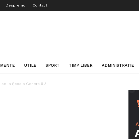
Despre noi
Contact
IMENTE
UTILE
SPORT
TIMP LIBER
ADMINISTRATIE
hise la Şcoala Generală 3