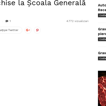
chise la Şcoala Generală
Auto
Rec
Codl
1
4.772 vizualizari
Grav
uiți pe Twitter
pier
Codl
Grav
Codl