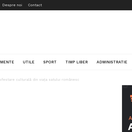
Despre noi
Contact
IMENTE
UTILE
SPORT
TIMP LIBER
ADMINISTRATIE
ifestare culturală din viața satului românesc