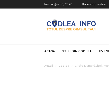
luni, august 3, 2026
Horoscop astazi
Codlea
Info
ACASA
STIRI DIN CODLEA
EVEN
Acasă
Codlea
Zilele Dumbrăviței, man