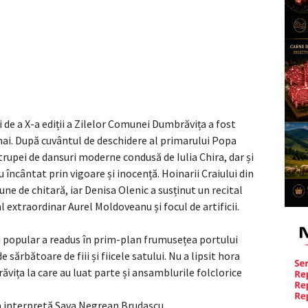
i de a X-a ediții a Zilelor Comunei Dumbrăvița a fost
mai. După cuvântul de deschidere al primarului Popa
trupei de dansuri moderne condusă de Iulia Chira, dar și
u încântat prin vigoare și inocență. Hoinarii Craiului din
une de chitară, iar Denisa Olenic a susținut un recital
l extraordinar Aurel Moldoveanu și focul de artificii.
i popular a readus în prim-plan frumusețea portului
 sărbătoare de fiii și fiicele satului. Nu a lipsit hora
vița la care au luat parte și ansamblurile folclorice
ita interpretă Sava Negrean Brudașcu.