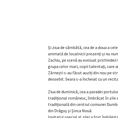
Și ziua de sâmbătă, cea de a doua a cele
animată de localnicii prezenți și nu nu
Zachiu, pe scenă au evoluat prichindeii 
grupa celor mari, copii talentați, care a
Zărnești s-au făcut auziți din nou pe str
deosebit. Seara s-a încheiat cu un recita
Ziua de duminică, cea a paradei portulu
tradițional românesc, îmbrăcat în zile de
tradițională din centrul comunei Dumbră
din Drăguș și Șinca Nouă.
Invitatul special al zilei a fost îndrăg