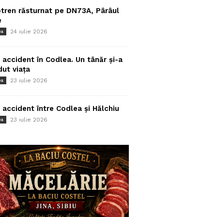
tren răsturnat pe DN73A, Pârâul
e
24 iulie 2026
ea
 accident în Codlea. Un tânăr și-a
dut viața
23 iulie 2026
ea
 accident între Codlea și Hălchiu
23 iulie 2026
ea