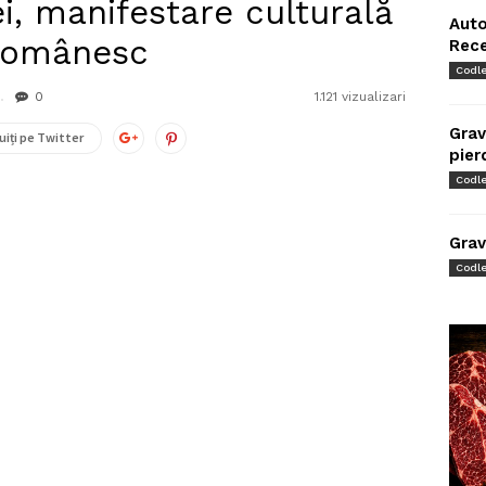
i, manifestare culturală
Auto
 românesc
Rec
Codl
0
1.121 vizualizari
Grav
uiți pe Twitter
pier
Codl
Grav
Codl