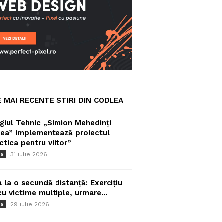
E MAI RECENTE STIRI DIN CODLEA
giul Tehnic „Simion Mehedinți
ea” implementează proiectul
ctica pentru viitor”
31 iulie 2026
ea
a la o secundă distanță: Exercițiu
cu victime multiple, urmare...
29 iulie 2026
ea