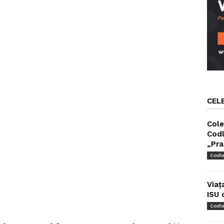
CEL
Cole
Codl
„Pra
Codl
Viaț
ISU 
Codl