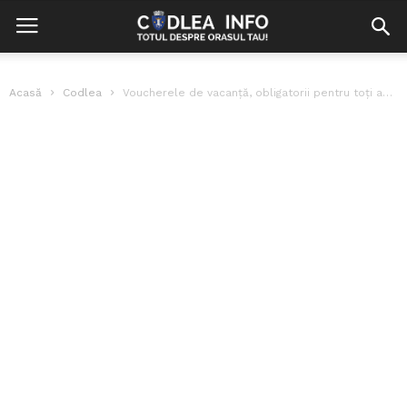
Acasă
Codlea
Voucherele de vacanță, obligatorii pentru toți angajații la stat, opționale pentru privat