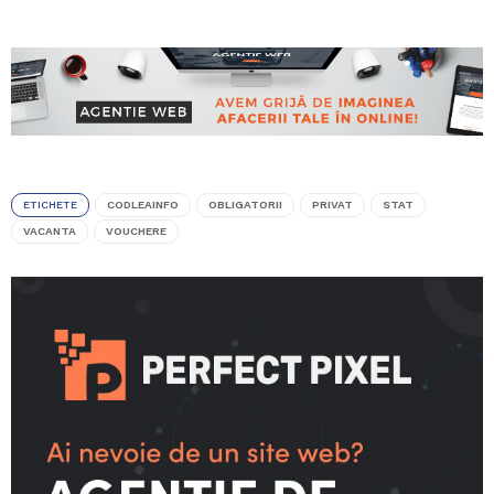
ETICHETE
CODLEAINFO
OBLIGATORII
PRIVAT
STAT
VACANTA
VOUCHERE