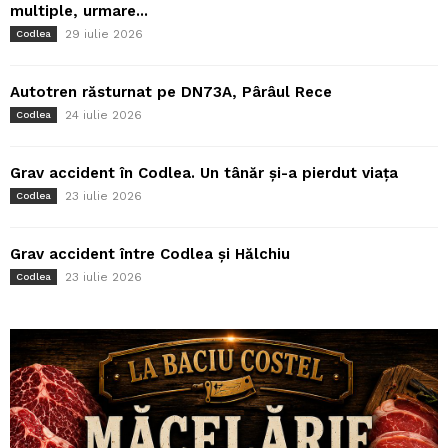
multiple, urmare...
29 iulie 2026
Codlea
Autotren răsturnat pe DN73A, Pârâul Rece
24 iulie 2026
Codlea
Grav accident în Codlea. Un tânăr și-a pierdut viața
23 iulie 2026
Codlea
Grav accident între Codlea și Hălchiu
23 iulie 2026
Codlea