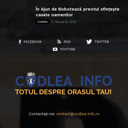
În Ajun de Bobotează preotul sfințește
casele oamenilor
5 ianuarie 2021
Codlea
FACEBOOK
RSS
TWITTER
YOUTUBE
Contactați-ne:
contact@codlea-info.ro