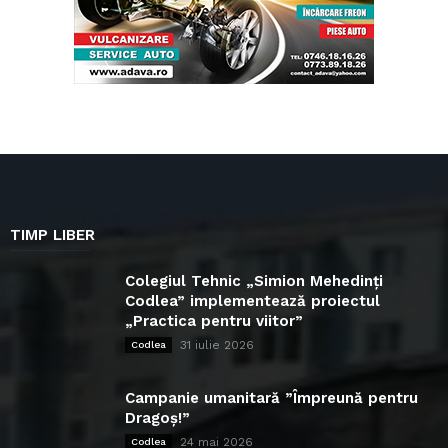
TIMP LIBER
Colegiul Tehnic „Simion Mehedinți
Codlea” implementează proiectul
„Practica pentru viitor”
31 iulie 2026
Codlea
Campanie umanitară ”Împreună pentru
Dragoș!”
24 mai 2026
Codlea