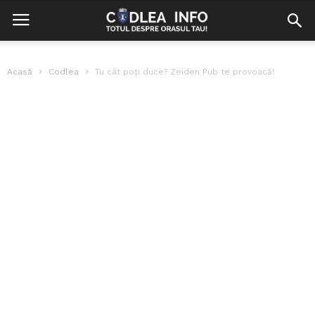
Acasă
Codlea
Tu cât poți duce? Zeiden Pub te provoacă!