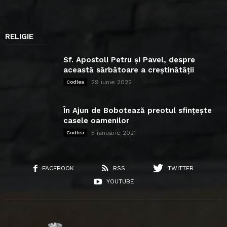
RELIGIE
Sf. Apostoli Petru și Pavel, despre
această sărbătoare a creștinătății
29 iunie 2022
Codlea
În Ajun de Bobotează preotul sfințește
casele oamenilor
5 ianuarie 2021
Codlea
FACEBOOK
RSS
TWITTER
YOUTUBE