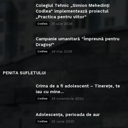
Colegiul Tehnic „Simion Mehedinți
Codlea” implementează proiectul
„Practica pentru viitor”
31 iulie 2026
Codlea
Campanie umanitară ”Împreună pentru
Dragoș!”
24 mai 2026
Codlea
PENITA SUFLETULUI
Crima de a fi adolescent – Tinerețe, te
iau cu mine...
24 noiembrie 2020
Codlea
Adolescența, perioada de aur
25 iunie 2020
Codlea