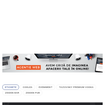
ETICHETE
CODLEA
EVENIMENT
TAZOVSKY PREMIUM VODKA
ZEIDEN BAR
ZEIDEN PUB