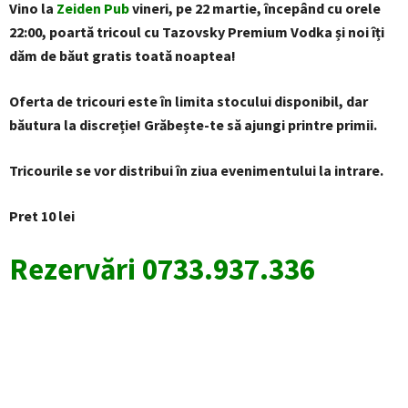
Vino la
Zeiden Pub
vineri, pe 22 martie, începând cu orele
22:00, poartă tricoul cu Tazovsky Premium Vodka și noi îți
dăm de băut gratis toată noaptea!
Oferta de tricouri este în limita stocului disponibil, dar
băutura la discreție! Grăbește-te să ajungi printre primii.
Tricourile se vor distribui în ziua evenimentului la intrare.
Pret 10 lei
Rezervări 0733.937.336