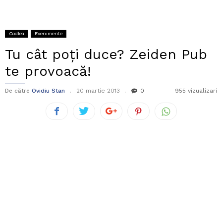
Codlea
Evenimente
Tu cât poți duce? Zeiden Pub
te provoacă!
De către
Ovidiu Stan
20 martie 2013
0
955 vizualizari