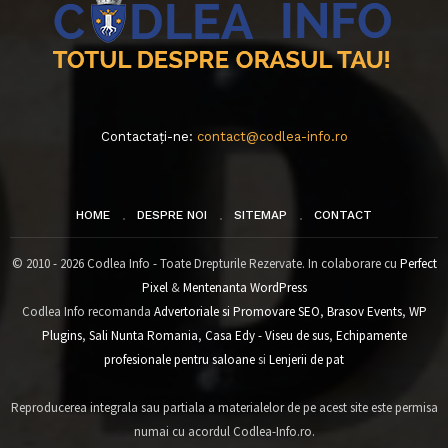
Contactați-ne:
contact@codlea-info.ro
HOME
DESPRE NOI
SITEMAP
CONTACT
© 2010 - 2026 Codlea Info - Toate Drepturile Rezervate. In colaborare cu
Perfect
Pixel
&
Mentenanta WordPress
Codlea Info recomanda
Advertoriale si Promovare SEO
,
Brasov Events
,
WP
Plugins
,
Sali Nunta Romania
,
Casa Edy - Viseu de sus
,
Echipamente
profesionale pentru saloane
si
Lenjerii de pat
Reproducerea integrala sau partiala a materialelor de pe acest site este permisa
numai cu acordul Codlea-Info.ro.