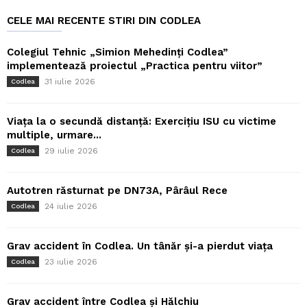
CELE MAI RECENTE STIRI DIN CODLEA
Colegiul Tehnic „Simion Mehedinți Codlea”
implementează proiectul „Practica pentru viitor”
31 iulie 2026
Codlea
Viața la o secundă distanță: Exercițiu ISU cu victime
multiple, urmare...
29 iulie 2026
Codlea
Autotren răsturnat pe DN73A, Pârâul Rece
24 iulie 2026
Codlea
Grav accident în Codlea. Un tânăr și-a pierdut viața
23 iulie 2026
Codlea
Grav accident între Codlea și Hălchiu