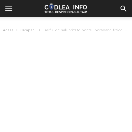
Acasă
Campanii
Tariful de salubritate pentru persoane fizice – Dezbatere publică