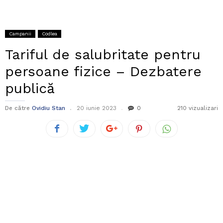
Campanii
Codlea
Tariful de salubritate pentru
persoane fizice – Dezbatere
publică
De către
Ovidiu Stan
20 iunie 2023
0
210 vizualizari