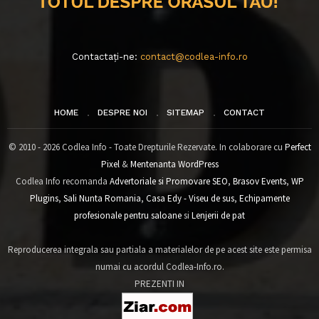
Contactați-ne:
contact@codlea-info.ro
HOME
DESPRE NOI
SITEMAP
CONTACT
© 2010 - 2026 Codlea Info - Toate Drepturile Rezervate. In colaborare cu
Perfect
Pixel
&
Mentenanta WordPress
Codlea Info recomanda
Advertoriale si Promovare SEO
,
Brasov Events
,
WP
Plugins
,
Sali Nunta Romania
,
Casa Edy - Viseu de sus
,
Echipamente
profesionale pentru saloane
si
Lenjerii de pat
Reproducerea integrala sau partiala a materialelor de pe acest site este permisa
numai cu acordul Codlea-Info.ro.
PREZENTI IN