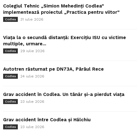
Colegiul Tehnic „Simion Mehedinți Codlea”
implementează proiectul „Practica pentru viitor”
31 iulie 2026
Codlea
Viața la o secundă distanță: Exercițiu ISU cu victime
multiple, urmare...
29 iulie 2026
Codlea
Autotren răsturnat pe DN73A, Pârâul Rece
24 iulie 2026
Codlea
Grav accident în Codlea. Un tânăr și-a pierdut viața
23 iulie 2026
Codlea
Grav accident între Codlea și Hălchiu
23 iulie 2026
Codlea