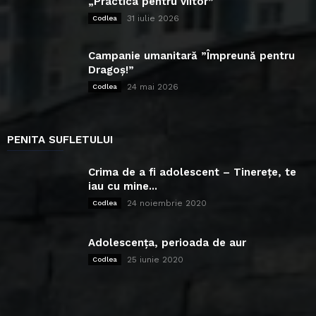
„Practica pentru viitor”
31 iulie 2026
Codlea
Campanie umanitară ”Împreună pentru
Dragoș!”
24 mai 2026
Codlea
PENITA SUFLETULUI
Crima de a fi adolescent – Tinerețe, te
iau cu mine...
24 noiembrie 2020
Codlea
Adolescența, perioada de aur
25 iunie 2020
Codlea