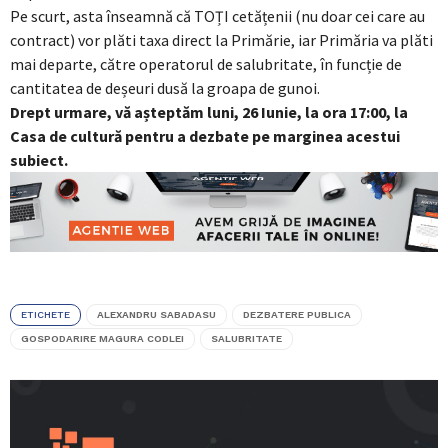
Pe scurt, asta înseamnă că TOȚI cetățenii (nu doar cei care au
contract) vor plăti taxa direct la Primărie, iar Primăria va plăti
mai departe, către operatorul de salubritate, în funcție de
cantitatea de deșeuri dusă la groapa de gunoi.
Drept urmare, vă așteptăm luni, 26 Iunie, la ora 17:00, la
Casa de cultură pentru a dezbate pe marginea acestui
subiect.
ETICHETE
ALEXANDRU SABADASU
DEZBATERE PUBLICA
GOSPODARIRE MAGURA CODLEI
SALUBRITATE