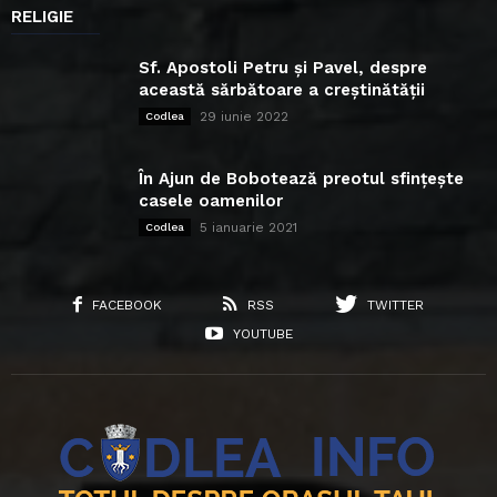
RELIGIE
Sf. Apostoli Petru și Pavel, despre
această sărbătoare a creștinătății
29 iunie 2022
Codlea
În Ajun de Bobotează preotul sfințește
casele oamenilor
5 ianuarie 2021
Codlea
FACEBOOK
RSS
TWITTER
YOUTUBE