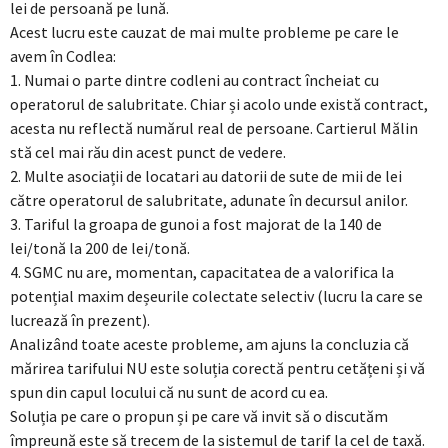
lei de persoană pe lună.
Acest lucru este cauzat de mai multe probleme pe care le
avem în Codlea:
1. Numai o parte dintre codleni au contract încheiat cu
operatorul de salubritate. Chiar și acolo unde există contract,
acesta nu reflectă numărul real de persoane. Cartierul Mălin
stă cel mai rău din acest punct de vedere.
2. Multe asociații de locatari au datorii de sute de mii de lei
către operatorul de salubritate, adunate în decursul anilor.
3. Tariful la groapa de gunoi a fost majorat de la 140 de
lei/tonă la 200 de lei/tonă.
4. SGMC nu are, momentan, capacitatea de a valorifica la
potențial maxim deșeurile colectate selectiv (lucru la care se
lucrează în prezent).
Analizând toate aceste probleme, am ajuns la concluzia că
mărirea tarifului NU este soluția corectă pentru cetățeni și vă
spun din capul locului că nu sunt de acord cu ea.
Soluția pe care o propun și pe care vă invit să o discutăm
împreună este să trecem de la sistemul de tarif la cel de taxă.