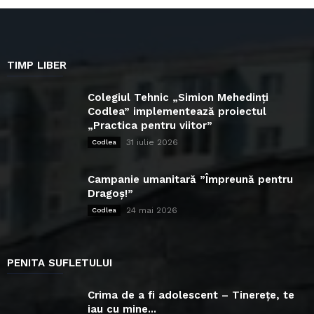
TIMP LIBER
Colegiul Tehnic „Simion Mehedinți
Codlea” implementează proiectul
„Practica pentru viitor”
31 iulie 2026
Codlea
Campanie umanitară ”Împreună pentru
Dragoș!”
24 mai 2026
Codlea
PENITA SUFLETULUI
Crima de a fi adolescent – Tinerețe, te
iau cu mine...