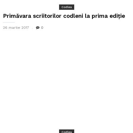
Codlea
Primăvara scriitorilor codleni la prima ediție
26 martie 2017
0
Codlea