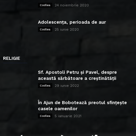
24 noiembrie 2020
Codlea
Adolescența, perioada de aur
25 iunie 2020
Codlea
RELIGIE
Sf. Apostoli Petru și Pavel, despre
această sărbătoare a creștinătății
29 iunie 2022
Codlea
În Ajun de Bobotează preotul sfințește
casele oamenilor
5 ianuarie 2021
Codlea