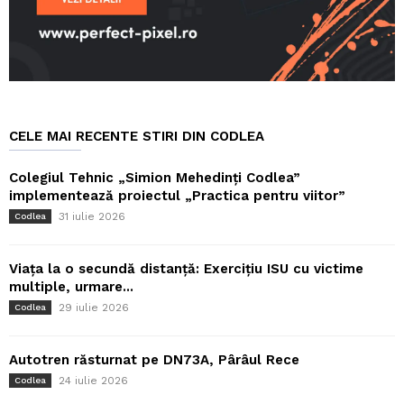
CELE MAI RECENTE STIRI DIN CODLEA
Colegiul Tehnic „Simion Mehedinți Codlea”
implementează proiectul „Practica pentru viitor”
31 iulie 2026
Codlea
Viața la o secundă distanță: Exercițiu ISU cu victime
multiple, urmare...
29 iulie 2026
Codlea
Autotren răsturnat pe DN73A, Pârâul Rece
24 iulie 2026
Codlea