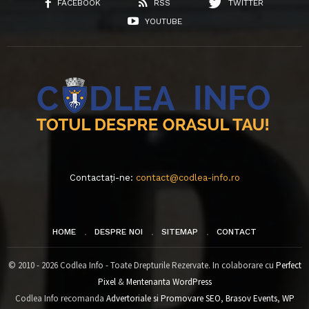
FACEBOOK
RSS
TWITTER
YOUTUBE
Contactați-ne:
contact@codlea-info.ro
HOME
DESPRE NOI
SITEMAP
CONTACT
© 2010 - 2026 Codlea Info - Toate Drepturile Rezervate. In colaborare cu
Perfect
Pixel
&
Mentenanta WordPress
Codlea Info recomanda
Advertoriale si Promovare SEO
,
Brasov Events
,
WP