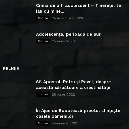
Crima de a fi adolescent – Tinerețe, te
iau cu mine...
24 noiembrie 2020
Codlea
Adolescența, perioada de aur
25 iunie 2020
Codlea
RELIGIE
Sf. Apostoli Petru și Pavel, despre
această sărbătoare a creștinătății
29 iunie 2022
Codlea
În Ajun de Bobotează preotul sfințește
casele oamenilor
5 ianuarie 2021
Codlea