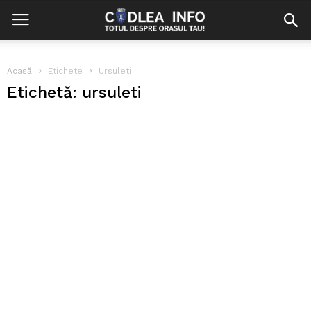
Acasă
Etichete
Ursuleti
Etichetă: ursuleti