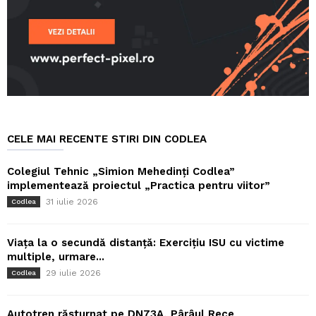
CELE MAI RECENTE STIRI DIN CODLEA
Colegiul Tehnic „Simion Mehedinți Codlea”
implementează proiectul „Practica pentru viitor”
31 iulie 2026
Codlea
Viața la o secundă distanță: Exercițiu ISU cu victime
multiple, urmare...
29 iulie 2026
Codlea
Autotren răsturnat pe DN73A, Pârâul Rece