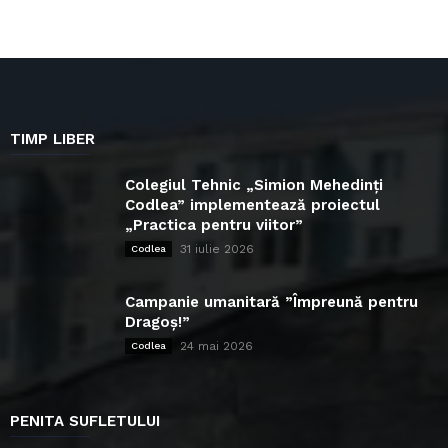
TIMP LIBER
Colegiul Tehnic „Simion Mehedinți
Codlea” implementează proiectul
„Practica pentru viitor”
31 iulie 2026
Codlea
Campanie umanitară ”Împreună pentru
Dragoș!”
24 mai 2026
Codlea
PENITA SUFLETULUI