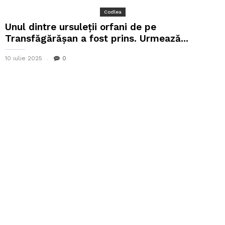
Codlea
Unul dintre ursuleții orfani de pe
Transfăgărășan a fost prins. Urmează...
10 iulie 2025
0