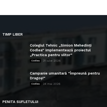
TIMP LIBER
Colegiul Tehnic „Simion Mehedinți
Codlea” implementează proiectul
„Practica pentru viitor”
31 iulie 2026
Codlea
Campanie umanitară ”Împreună pentru
Dragoș!”
24 mai 2026
Codlea
PENITA SUFLETULUI