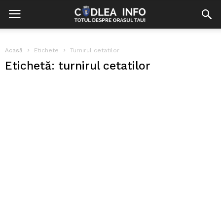
Acasă
Etichete
Turnirul cetatilor
Etichetă: turnirul cetatilor