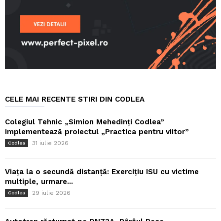
CELE MAI RECENTE STIRI DIN CODLEA
Colegiul Tehnic „Simion Mehedinți Codlea”
implementează proiectul „Practica pentru viitor”
31 iulie 2026
Codlea
Viața la o secundă distanță: Exercițiu ISU cu victime
multiple, urmare...
29 iulie 2026
Codlea