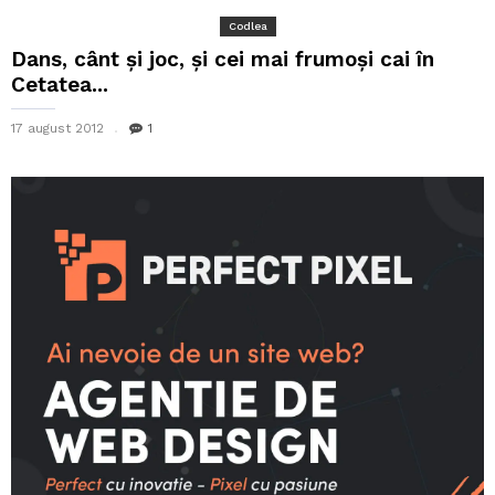
Codlea
Dans, cânt și joc, și cei mai frumoși cai în
Cetatea...
17 august 2012
1