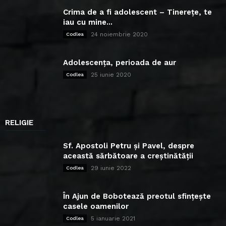
Crima de a fi adolescent – Tinerețe, te
iau cu mine...
24 noiembrie 2020
Codlea
Adolescența, perioada de aur
25 iunie 2020
Codlea
RELIGIE
Sf. Apostoli Petru și Pavel, despre
această sărbătoare a creștinătății
29 iunie 2022
Codlea
În Ajun de Bobotează preotul sfințește
casele oamenilor
5 ianuarie 2021
Codlea