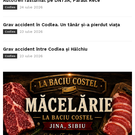
Autotren răsturnat pe DN73A, Pârâul Rece
24 iulie 2026
Codlea
Grav accident în Codlea. Un tânăr și-a pierdut viața
23 iulie 2026
Codlea
Grav accident între Codlea și Hălchiu
23 iulie 2026
Codlea