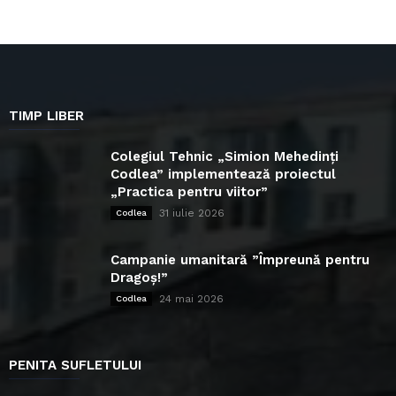
TIMP LIBER
Colegiul Tehnic „Simion Mehedinți
Codlea” implementează proiectul
„Practica pentru viitor”
31 iulie 2026
Codlea
Campanie umanitară ”Împreună pentru
Dragoș!”
24 mai 2026
Codlea
PENITA SUFLETULUI