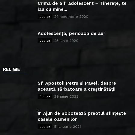
Crima de a fi adolescent – Tinerețe, te
iau cu mine...
24 noiembrie 2020
Codlea
Adolescența, perioada de aur
25 iunie 2020
Codlea
RELIGIE
Sf. Apostoli Petru și Pavel, despre
această sărbătoare a creștinătății
29 iunie 2022
Codlea
În Ajun de Bobotează preotul sfințește
casele oamenilor
5 ianuarie 2021
Codlea