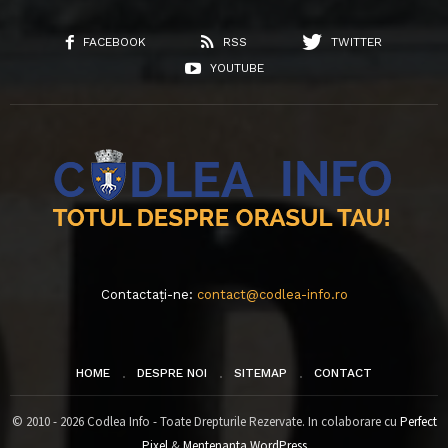
FACEBOOK
RSS
TWITTER
YOUTUBE
Contactați-ne:
contact@codlea-info.ro
HOME
DESPRE NOI
SITEMAP
CONTACT
© 2010 - 2026 Codlea Info - Toate Drepturile Rezervate. In colaborare cu
Perfect
Pixel
&
Mentenanta WordPress