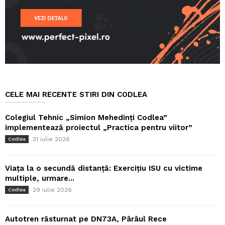
CELE MAI RECENTE STIRI DIN CODLEA
Colegiul Tehnic „Simion Mehedinți Codlea”
implementează proiectul „Practica pentru viitor”
31 iulie 2026
Codlea
Viața la o secundă distanță: Exercițiu ISU cu victime
multiple, urmare...
29 iulie 2026
Codlea
Autotren răsturnat pe DN73A, Pârâul Rece