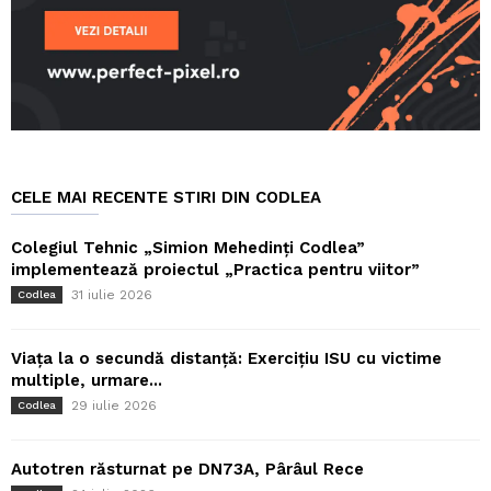
CELE MAI RECENTE STIRI DIN CODLEA
Colegiul Tehnic „Simion Mehedinți Codlea”
implementează proiectul „Practica pentru viitor”
31 iulie 2026
Codlea
Viața la o secundă distanță: Exercițiu ISU cu victime
multiple, urmare...
29 iulie 2026
Codlea
Autotren răsturnat pe DN73A, Pârâul Rece