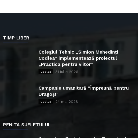
TIMP LIBER
Colegiul Tehnic „Simion Mehedinți
Codlea” implementează proiectul
„Practica pentru viitor”
31 iulie 2026
Codlea
Campanie umanitară ”Împreună pentru
Dragoș!”
24 mai 2026
Codlea
PENITA SUFLETULUI