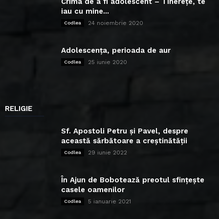
Crima de a fi adolescent – Tinerețe, te
iau cu mine...
24 noiembrie 2020
Codlea
Adolescența, perioada de aur
25 iunie 2020
Codlea
RELIGIE
Sf. Apostoli Petru și Pavel, despre
această sărbătoare a creștinătății
29 iunie 2022
Codlea
În Ajun de Bobotează preotul sfințește
casele oamenilor
5 ianuarie 2021
Codlea