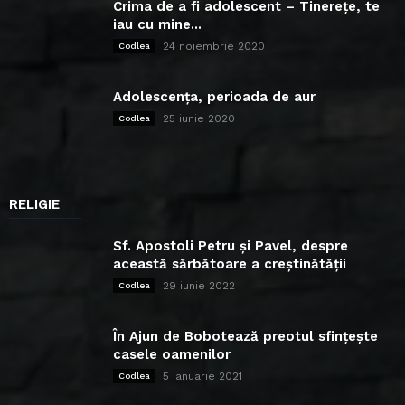
Crima de a fi adolescent – Tinerețe, te
iau cu mine...
24 noiembrie 2020
Codlea
Adolescența, perioada de aur
25 iunie 2020
Codlea
RELIGIE
Sf. Apostoli Petru și Pavel, despre
această sărbătoare a creștinătății
29 iunie 2022
Codlea
În Ajun de Bobotează preotul sfințește
casele oamenilor
5 ianuarie 2021
Codlea