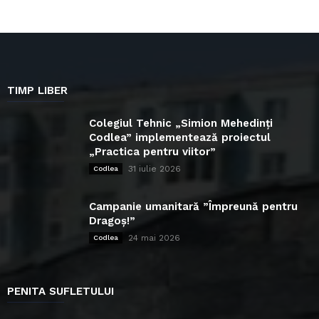
TIMP LIBER
Colegiul Tehnic „Simion Mehedinți
Codlea” implementează proiectul
„Practica pentru viitor”
31 iulie 2026
Codlea
Campanie umanitară ”Împreună pentru
Dragoș!”
24 mai 2026
Codlea
PENITA SUFLETULUI