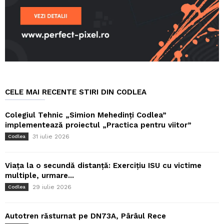
CELE MAI RECENTE STIRI DIN CODLEA
Colegiul Tehnic „Simion Mehedinți Codlea”
implementează proiectul „Practica pentru viitor”
31 iulie 2026
Codlea
Viața la o secundă distanță: Exercițiu ISU cu victime
multiple, urmare...
29 iulie 2026
Codlea
Autotren răsturnat pe DN73A, Pârâul Rece