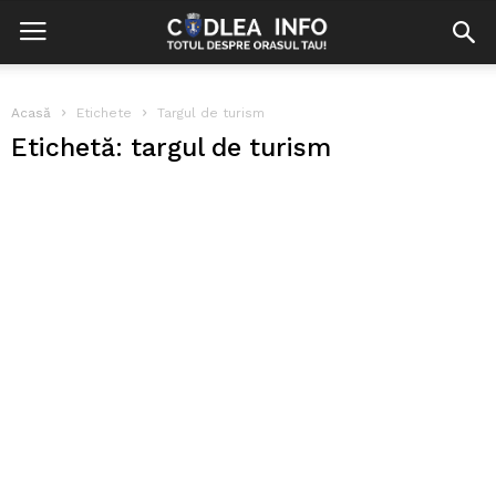
Acasă
Etichete
Targul de turism
Etichetă: targul de turism