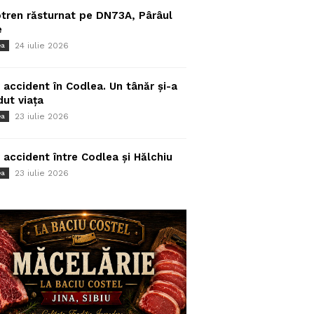
tren răsturnat pe DN73A, Pârâul
e
24 iulie 2026
ea
 accident în Codlea. Un tânăr și-a
dut viața
23 iulie 2026
ea
 accident între Codlea și Hălchiu
23 iulie 2026
ea