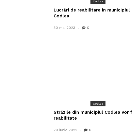
Codlea
Lucrări de reabilitare în municipiul
Codlea
30 mai 2023
0
Codlea
Străzile din municipiul Codlea vor f
reabilitate
20 iunie 2022
0