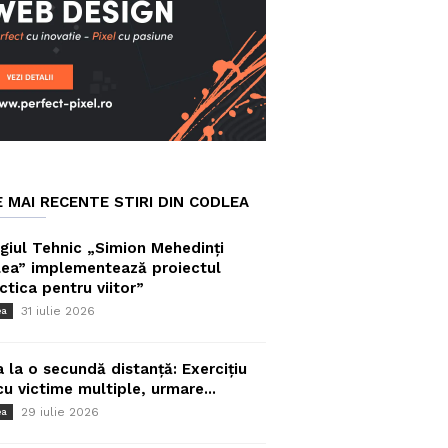
E MAI RECENTE STIRI DIN CODLEA
giul Tehnic „Simion Mehedinți
ea” implementează proiectul
ctica pentru viitor”
31 iulie 2026
ea
a la o secundă distanță: Exercițiu
cu victime multiple, urmare...
29 iulie 2026
ea