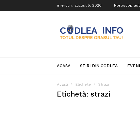
miercuri, august 5, 2026
Horoscop ast
Codlea
Info
ACASA
STIRI DIN CODLEA
EVEN
Acasă
Etichete
Strazi
Etichetă: strazi