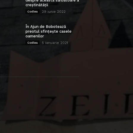
despre această sărbătoare a
creștinătății
29 iunie 2022
Codlea
În Ajun de Bobotează
preotul sfințește casele
oamenilor
5 ianuarie 2021
Codlea
E