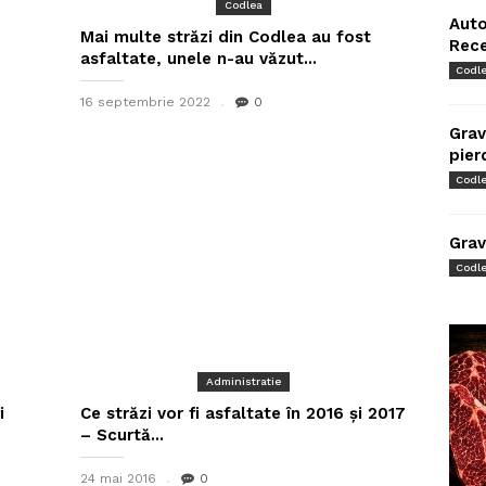
Codlea
Auto
Mai multe străzi din Codlea au fost
Rec
asfaltate, unele n-au văzut...
Codl
16 septembrie 2022
0
Grav
pier
Codl
Grav
Codl
Administratie
i
Ce străzi vor fi asfaltate în 2016 și 2017
– Scurtă...
24 mai 2016
0