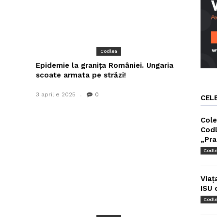
Codlea
Epidemie la granița României. Ungaria
scoate armata pe străzi!
3 aprilie 2025
0
CEL
Cole
Codl
„Pra
Codl
Viaț
ISU 
Codl