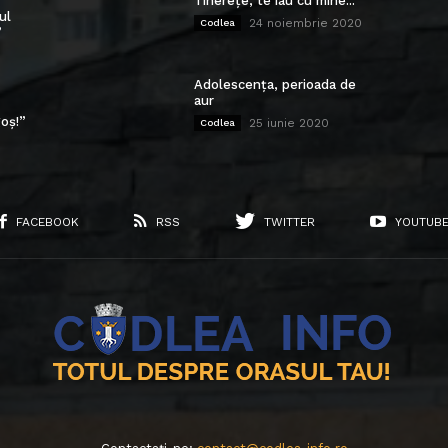
Tinerețe, te iau cu mine...
ul
24 noiembrie 2020
Codlea
”
Adolescența, perioada de
aur
oș!”
25 iunie 2020
Codlea
FACEBOOK
RSS
TWITTER
YOUTUB