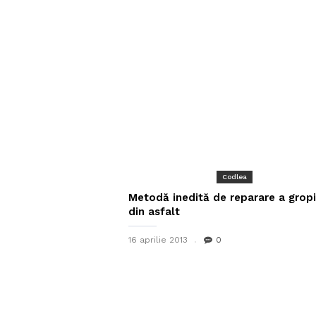
Codlea
Metodă inedită de reparare a gropi
din asfalt
16 aprilie 2013
0