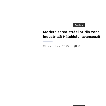
Codlea
Modernizarea străzilor din zona
industrială Hălchiului avansează
13 noiembrie 2025
0