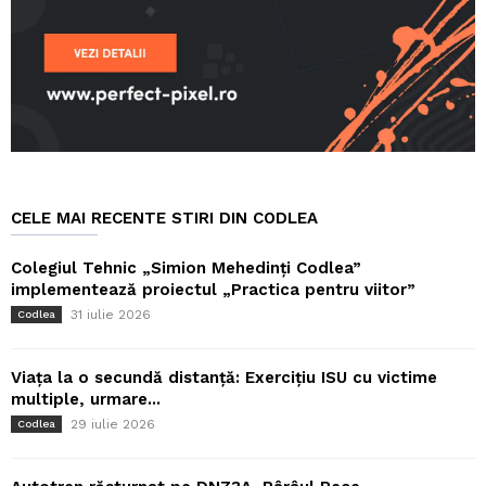
CELE MAI RECENTE STIRI DIN CODLEA
Colegiul Tehnic „Simion Mehedinți Codlea”
implementează proiectul „Practica pentru viitor”
31 iulie 2026
Codlea
Viața la o secundă distanță: Exercițiu ISU cu victime
multiple, urmare...
29 iulie 2026
Codlea