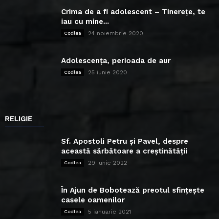
Crima de a fi adolescent – Tinerețe, te
iau cu mine...
24 noiembrie 2020
Codlea
Adolescența, perioada de aur
25 iunie 2020
Codlea
RELIGIE
Sf. Apostoli Petru și Pavel, despre
această sărbătoare a creștinătății
29 iunie 2022
Codlea
În Ajun de Bobotează preotul sfințește
casele oamenilor
5 ianuarie 2021
Codlea