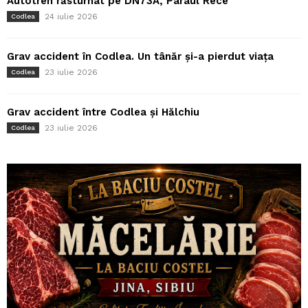
Autotren răsturnat pe DN73A, Pârâul Rece
24 iulie 2026
Codlea
Grav accident în Codlea. Un tânăr și-a pierdut viața
23 iulie 2026
Codlea
Grav accident între Codlea și Hălchiu
23 iulie 2026
Codlea