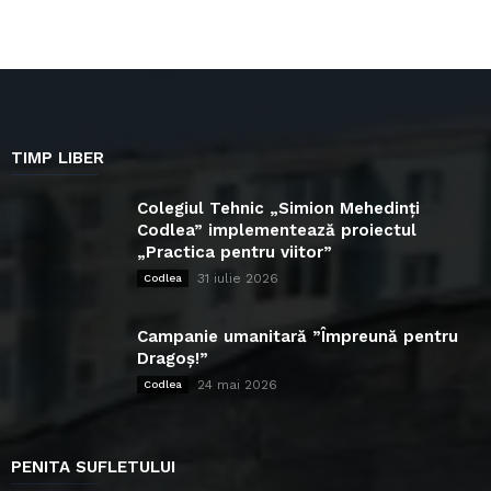
TIMP LIBER
Colegiul Tehnic „Simion Mehedinți
Codlea” implementează proiectul
„Practica pentru viitor”
31 iulie 2026
Codlea
Campanie umanitară ”Împreună pentru
Dragoș!”
24 mai 2026
Codlea
PENITA SUFLETULUI